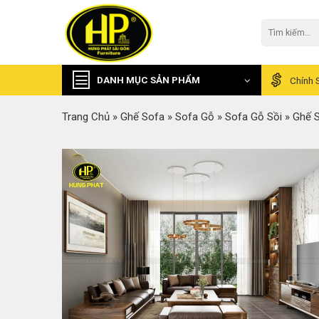
Skip
to
Tìm
kiếm:
content
DANH MỤC SẢN PHẨM
Chính 
Trang Chủ
»
Ghế Sofa
»
Sofa Gỗ
»
Sofa Gỗ Sồi
»
Ghế S