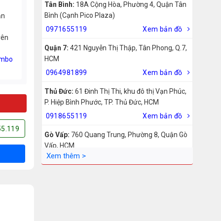
Tân Bình:
18A Cộng Hòa, Phường 4, Quận Tân
Bình (Cạnh Pico Plaza)
ản
0971655119
Xem bản đồ
rên
Quận 7:
421 Nguyễn Thị Thập, Tân Phong, Q.7,
HCM
mbo
0964981899
Xem bản đồ
Thủ Đức:
61 Đinh Thị Thi, khu đô thị Vạn Phúc,
P. Hiệp Bình Phước, TP. Thủ Đức, HCM
0918655119
Xem bản đồ
55.119
Gò Vấp:
760 Quang Trung, Phường 8, Quận Gò
Vấp, HCM
0942755119
Xem bản đồ
Biên Hòa:
211 – 213 – 215 Đồng Khởi, Phường
Tam Hiệp, Biên Hòa, Đồng Nai
0969455119
Xem bản đồ