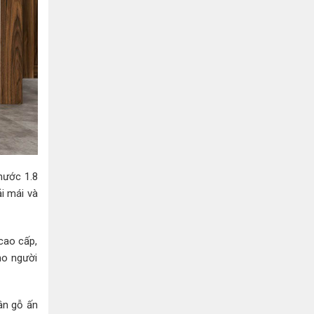
hước 1.8
ải mái và
cao cấp,
ho người
ân gỗ ấn