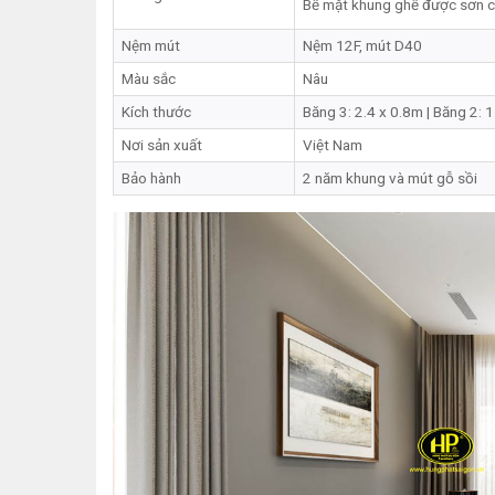
Bề mặt khung ghế được sơn că
Nệm mút
Nệm 12F, mút D40
Màu sắc
Nâu
Kích thước
Băng 3: 2.4 x 0.8m | Băng 2: 1
Nơi sản xuất
Việt Nam
Bảo hành
2 năm khung và mút gỗ sồi