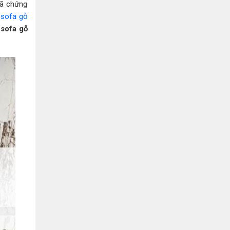
Bình Dương:
155 Quốc Lộ 1K, Khu Phố Đông A,
đã chứng
Phường Đông Hòa, Dĩ An, Bình Dương
ế
sofa gỗ
0978041299
Xem bản đồ
m
sofa gỗ
Bình Dương:
415 Đại lộ Bình Dương, Phường
Thủ Dầu Một, TP HCM
0793655119
Xem bản đồ
Bà Rịa:
643 CMT8, P. Long Toàn, Tp Bà Rịa,
Tỉnh BRVT
0916455868
Xem bản đồ
Lâm Đồng:
207 Trần Hưng Đạo, Thị trấn Liên
Nghĩa, Huyện Đức Trọng, Tỉnh Lâm Đồng
0971655118
Xem bản đồ
Cần Thơ:
218 Đường 3 tháng 2, Phường Hưng
Lợi, Quận Ninh Kiều, TP. Cần Thơ
0898655119
Xem bản đồ
Củ Chi:
72A Đường Tỉnh Lộ 15, Ấp 11A, Củ Chi,