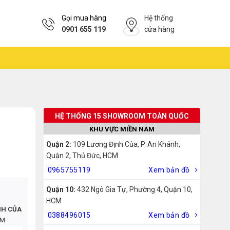
Gọi mua hàng
Hệ thống
0901 655 119
cửa hàng
HỆ THỐNG 15 SHOWROOM TOÀN QUỐC
KHU VỰC MIỀN NAM
Quận 2:
109 Lương Định Của, P. An Khánh,
Quận 2, Thủ Đức, HCM
0965755119
Xem bản đồ
Quận 10:
432 Ngô Gia Tự, Phường 4, Quận 10,
HCM
NH CỦA
0388496015
Xem bản đồ
CM