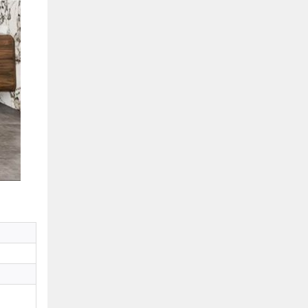
Hồ Chí Minh
0901655119
Xem bản đồ
KHU VỰC MIỀN BẮC
Hà Nội:
13-14 Lô B2 Shophouse 24h, Đường Tố
Hữu, P. Vạn Phúc, Q. Hà Đông, Hà Nội
0916655119
Xem bản đồ
Vĩnh Phúc:
17-19 Nguyễn Tất Thành, Phường
Liên Bảo, Vĩnh Yên, Vĩnh Phúc
0915655119
Xem bản đồ