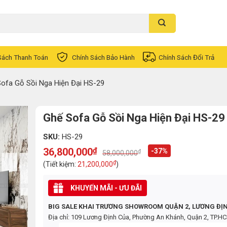
Sách Thanh Toán
Chính Sách Bảo Hành
Chính Sách Đổi Trả
ofa Gỗ Sồi Nga Hiện Đại HS-29
Ghế Sofa Gỗ Sồi Nga Hiện Đại HS-29
SKU:
HS-29
36,800,000
₫
-37%
₫
58,000,000
Original
Current
price
price
₫
(Tiết kiệm:
21,200,000
)
was:
is:
58,000,000₫.
36,800,000₫.
KHUYẾN MÃI - ƯU ĐÃI
BIG SALE KHAI TRƯƠNG SHOWROOM QUẬN 2, LƯƠNG ĐỊ
Địa chỉ: 109 Lương Định Của, Phường An Khánh, Quận 2, TP.H