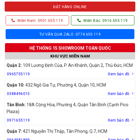
ĐẶT HÀNG ONLINE
Miền Nam: 0901.655.119
Miền Bắc: 0916.655.119
TƯ VẤN QUA ZALO: 0774.655.119
HỆ THỐNG 15 SHOWROOM TOÀN QUỐC
KHU VỰC MIỀN NAM
Quận 2:
109 Lương Định Của, P. An Khánh, Quận 2, Thủ Đức, HCM
0965755119
Xem bản đồ
Quận 10:
432 Ngô Gia Tự, Phường 4, Quận 10, HCM
0388496015
Xem bản đồ
Tân Bình:
18A Cộng Hòa, Phường 4, Quận Tân Bình (Cạnh Pico
Plaza)
0971655119
Xem bản đồ
Quận 7:
421 Nguyễn Thị Thập, Tân Phong, Q.7, HCM
0964981899
Xem bản đồ