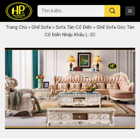
Skip
Tìm
to
kiếm:
content
Trang Chủ
»
Ghế Sofa
»
Sofa Tân Cổ Điển
»
Ghế Sofa Góc Tân
Cổ Điển Nhập Khẩu L-2C