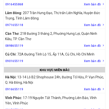
0916455868
Xem bản đồ
Lâm Đồng:
207 Trần Hưng Đạo, Thị trấn Liên Nghĩa, Huyện Đức
Trọng, Tỉnh Lâm Đồng
0971655118
Xem bản đồ
Cần Thơ:
218 Đường 3 tháng 2, Phường Hưng Lợi, Quận Ninh
Kiều, TP. Cần Thơ
0898655119
Xem bản đồ
Củ Chi:
72A Đường Tỉnh Lộ 15, Ấp 11A, Củ Chi, Hồ Chí Minh
0901655119
Xem bản đồ
KHU VỰC MIỀN BẮC
Hà Nội:
13-14 Lô B2 Shophouse 24h, Đường Tố Hữu, P. Vạn Phúc,
Q. Hà Đông, Hà Nội
0916655119
Xem bản đồ
Vĩnh Phúc:
17-19 Nguyễn Tất Thành, Phường Liên Bảo, Vĩnh
Yên, Vĩnh Phúc