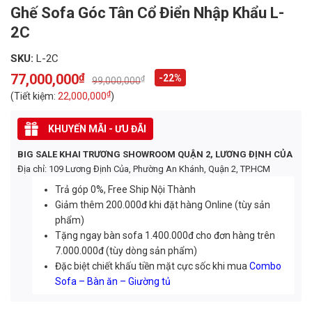
Ghế Sofa Góc Tân Cổ Điển Nhập Khẩu L-
2C
SKU:
L-2C
77,000,000
₫
-22%
₫
99,000,000
Original
Current
price
price
₫
(Tiết kiệm:
22,000,000
)
was:
is:
99,000,000₫.
77,000,000₫.
KHUYẾN MÃI - ƯU ĐÃI
BIG SALE KHAI TRƯƠNG SHOWROOM QUẬN 2, LƯƠNG ĐỊNH CỦA
Địa chỉ: 109 Lương Định Của, Phường An Khánh, Quận 2, TP.HCM
Trả góp 0%, Free Ship Nội Thành
Giảm thêm 200.000đ khi đặt hàng Online (tùy sản
phẩm)
Tặng ngay bàn sofa 1.400.000đ cho đơn hàng trên
7.000.000đ (tùy dòng sản phẩm)
Đặc biệt chiết khấu tiền mặt cực sốc khi mua
Combo
Sofa – Bàn ăn – Giường tủ