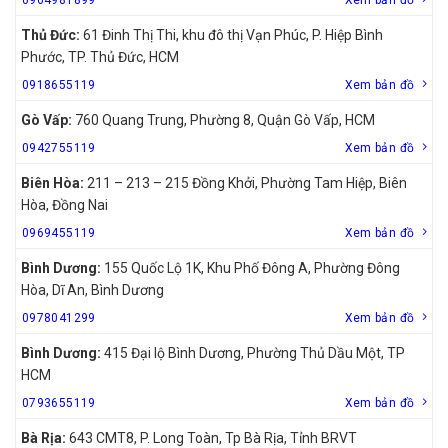
Thủ Đức:
61 Đinh Thị Thi, khu đô thị Vạn Phúc, P. Hiệp Bình
Phước, TP. Thủ Đức, HCM
0918655119
Xem bản đồ
Gò Vấp:
760 Quang Trung, Phường 8, Quận Gò Vấp, HCM
0942755119
Xem bản đồ
Biên Hòa:
211 – 213 – 215 Đồng Khởi, Phường Tam Hiệp, Biên
Hòa, Đồng Nai
0969455119
Xem bản đồ
Bình Dương:
155 Quốc Lộ 1K, Khu Phố Đông A, Phường Đông
Hòa, Dĩ An, Bình Dương
0978041299
Xem bản đồ
Bình Dương:
415 Đại lộ Bình Dương, Phường Thủ Dầu Một, TP
HCM
0793655119
Xem bản đồ
Bà Rịa:
643 CMT8, P. Long Toàn, Tp Bà Rịa, Tỉnh BRVT