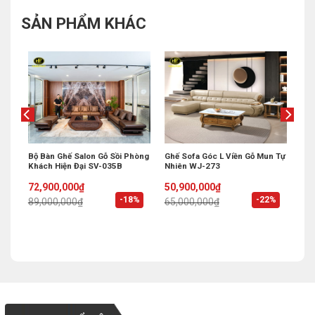
SẢN PHẨM KHÁC
Khẩu
Bộ Bàn Ghế Salon Gỗ Sồi Phòng
Ghế Sofa Góc L Viền Gỗ Mun Tự
Khách Hiện Đại SV-035B
Nhiên WJ-273
Original
Current
Original
Current
72,900,000
₫
50,900,000
₫
price
price
price
price
%
-18%
-22%
89,000,000
₫
65,000,000
₫
was:
is:
was:
is:
89,000,000₫.
72,900,000₫.
65,000,000₫.
50,900,000₫.