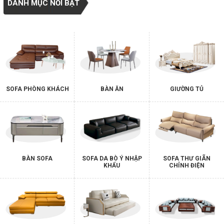
DANH MỤC NỔI BẬT
SOFA PHÒNG KHÁCH
BÀN ĂN
GIƯỜNG TỦ
BÀN SOFA
SOFA DA BÒ Ý NHẬP
SOFA THƯ GIÃN
KHẨU
CHỈNH ĐIỆN