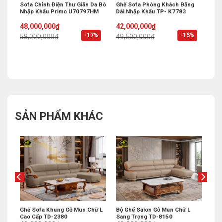
Mới
Sofa Chỉnh Điện Thư Giãn Da Bò
Ghế Sofa Phòng Khách Băng
Nhập Khẩu Primo U70797HM
Dài Nhập Khẩu TP- K7783
Original
Current
Original
Current
48,000,000
₫
42,000,000
₫
price
price
price
price
%
-17%
-15%
58,000,000
₫
49,500,000
₫
was:
is:
was:
is:
58,000,000₫.
48,000,000₫.
49,500,000₫.
42,000,000₫.
SẢN PHẨM KHÁC
Ghế Sofa Khung Gỗ Mun Chữ L
Bộ Ghế Salon Gỗ Mun Chữ L
Cao Cấp TD-2380
Sang Trọng TD-8150