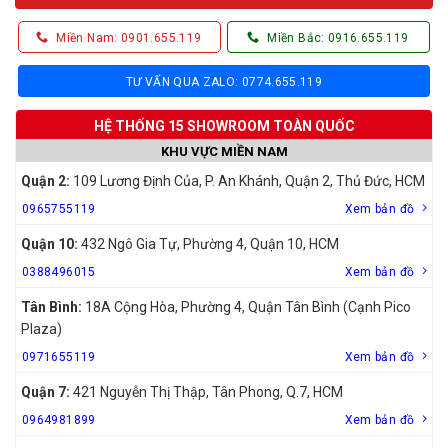
Miền Nam: 0901.655.119
Miền Bắc: 0916.655.119
TƯ VẤN QUA ZALO: 0774.655.119
HỆ THỐNG 15 SHOWROOM TOÀN QUỐC
KHU VỰC MIỀN NAM
Quận 2:
109 Lương Định Của, P. An Khánh, Quận 2, Thủ Đức, HCM
0965755119
Xem bản đồ
Quận 10:
432 Ngô Gia Tự, Phường 4, Quận 10, HCM
0388496015
Xem bản đồ
Tân Bình:
18A Cộng Hòa, Phường 4, Quận Tân Bình (Cạnh Pico
Plaza)
0971655119
Xem bản đồ
Quận 7:
421 Nguyễn Thị Thập, Tân Phong, Q.7, HCM
0964981899
Xem bản đồ