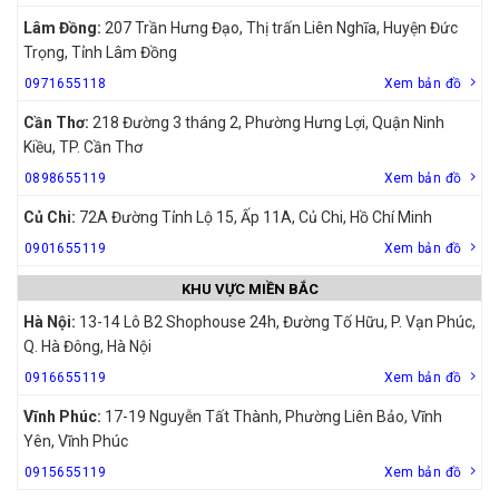
Lâm Đồng:
207 Trần Hưng Đạo, Thị trấn Liên Nghĩa, Huyện Đức
Trọng, Tỉnh Lâm Đồng
0971655118
Xem bản đồ
Cần Thơ:
218 Đường 3 tháng 2, Phường Hưng Lợi, Quận Ninh
Kiều, TP. Cần Thơ
0898655119
Xem bản đồ
Củ Chi:
72A Đường Tỉnh Lộ 15, Ấp 11A, Củ Chi, Hồ Chí Minh
0901655119
Xem bản đồ
KHU VỰC MIỀN BẮC
Hà Nội:
13-14 Lô B2 Shophouse 24h, Đường Tố Hữu, P. Vạn Phúc,
Q. Hà Đông, Hà Nội
0916655119
Xem bản đồ
Vĩnh Phúc:
17-19 Nguyễn Tất Thành, Phường Liên Bảo, Vĩnh
Yên, Vĩnh Phúc
0915655119
Xem bản đồ