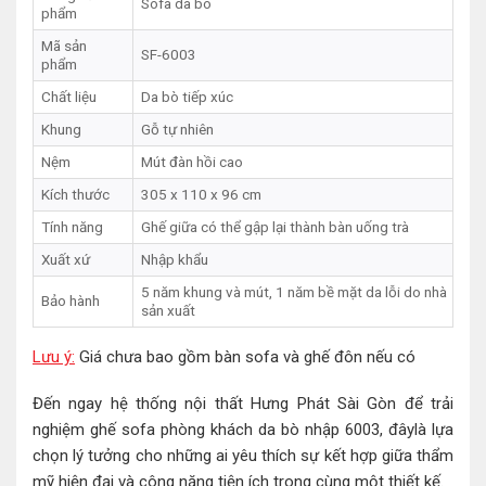
Sofa da bò
phẩm
Mã sản
SF-6003
phẩm
Chất liệu
Da bò tiếp xúc
Khung
Gỗ tự nhiên
Nệm
Mút đàn hồi cao
Kích thước
305 x 110 x 96 cm
Tính năng
Ghế giữa có thể gập lại thành bàn uống trà
Xuất xứ
Nhập khẩu
5 năm khung và mút, 1 năm bề mặt da lỗi do nhà
Bảo hành
sản xuất
Lưu ý:
Giá chưa bao gồm bàn sofa và ghế đôn nếu có
Đến ngay hệ thống nội thất Hưng Phát Sài Gòn để trải
nghiệm ghế sofa phòng khách da bò nhập 6003, đâylà lựa
chọn lý tưởng cho những ai yêu thích sự kết hợp giữa thẩm
mỹ hiện đại và công năng tiện ích trong cùng một thiết kế.