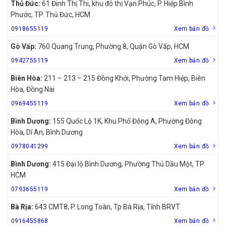
Thủ Đức:
61 Đinh Thị Thi, khu đô thị Vạn Phúc, P. Hiệp Bình
Phước, TP. Thủ Đức, HCM
0918655119
Xem bản đồ
Gò Vấp:
760 Quang Trung, Phường 8, Quận Gò Vấp, HCM
0942755119
Xem bản đồ
Biên Hòa:
211 – 213 – 215 Đồng Khởi, Phường Tam Hiệp, Biên
Hòa, Đồng Nai
0969455119
Xem bản đồ
Bình Dương:
155 Quốc Lộ 1K, Khu Phố Đông A, Phường Đông
Hòa, Dĩ An, Bình Dương
0978041299
Xem bản đồ
Bình Dương:
415 Đại lộ Bình Dương, Phường Thủ Dầu Một, TP
HCM
0793655119
Xem bản đồ
Bà Rịa:
643 CMT8, P. Long Toàn, Tp Bà Rịa, Tỉnh BRVT
0916455868
Xem bản đồ