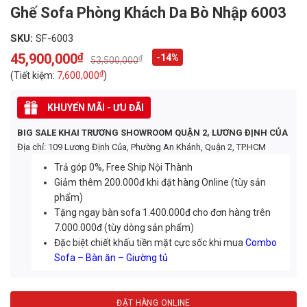
Ghế Sofa Phòng Khách Da Bò Nhập 6003
SKU:
SF-6003
45,900,000
₫
-14%
₫
53,500,000
Original
Current
price
price
₫
(Tiết kiệm:
7,600,000
)
was:
is:
53,500,000₫.
45,900,000₫.
KHUYẾN MÃI - ƯU ĐÃI
BIG SALE KHAI TRƯƠNG SHOWROOM QUẬN 2, LƯƠNG ĐỊNH CỦA
Địa chỉ: 109 Lương Định Của, Phường An Khánh, Quận 2, TP.HCM
Trả góp 0%, Free Ship Nội Thành
Giảm thêm 200.000đ khi đặt hàng Online (tùy sản
phẩm)
Tặng ngay bàn sofa 1.400.000đ cho đơn hàng trên
7.000.000đ (tùy dòng sản phẩm)
Đặc biệt chiết khấu tiền mặt cực sốc khi mua
Combo
Sofa – Bàn ăn – Giường tủ
ĐẶT HÀNG ONLINE