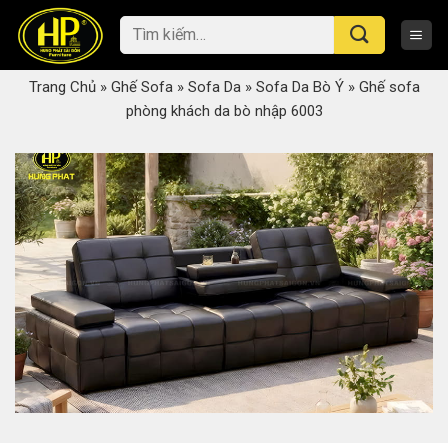
Skip
Tìm
to
kiếm:
content
Trang Chủ
»
Ghế Sofa
»
Sofa Da
»
Sofa Da Bò Ý
»
Ghế sofa
phòng khách da bò nhập 6003