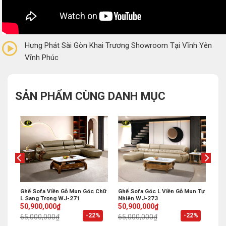
0/5
(0 Reviews)
Hưng Phát Sài Gòn Khai Trương Showroom Tại Vĩnh Yên
Vĩnh Phúc
SẢN PHẨM CÙNG DANH MỤC
ấp
Ghế Sofa Viền Gỗ Mun Góc Chữ
Ghế Sofa Góc L Viền Gỗ Mun Tự
L Sang Trọng WJ-271
Nhiên WJ-273
Original
Current
Original
Current
50,900,000
₫
50,900,000
₫
price
price
price
price
%
-22%
-22%
65,000,000
₫
65,000,000
₫
was:
is:
was:
is:
65,000,000₫.
50,900,000₫.
65,000,000₫.
50,900,000₫.