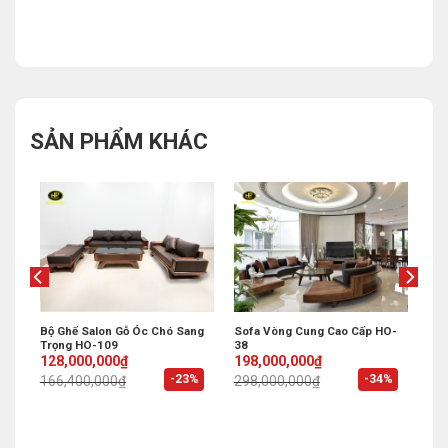
SẢN PHẨM KHÁC
Cấp
Bộ Ghế Salon Gỗ Óc Chó Sang
Sofa Vòng Cung Cao Cấp HO-
Trọng HO-109
38
Original
Current
Original
Current
128,000,000
₫
198,000,000
₫
price
price
price
price
%
-23%
-34%
166,400,000
₫
298,000,000
₫
was:
is:
was:
is:
166,400,000₫.
128,000,000₫.
298,000,000₫.
198,000,000₫.