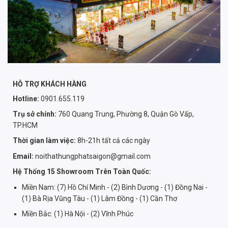
HỖ TRỢ KHÁCH HÀNG
Hotline:
0901.655.119
Trụ sở chính:
760 Quang Trung, Phường 8, Quận Gò Vấp,
TP.HCM
Thời gian làm việc:
8h-21h tất cả các ngày
Email:
noithathungphatsaigon@gmail.com
Hệ Thống 15 Showroom Trên Toàn Quốc:
Miền Nam: (7) Hồ Chí Minh - (2) Bình Dương - (1) Đồng Nai -
(1) Bà Rịa Vũng Tàu - (1) Lâm Đồng - (1) Cần Thơ
Miền Bắc: (1) Hà Nội - (2) Vĩnh Phúc