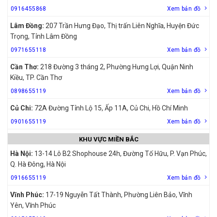
0916455868
Xem bản đồ
Lâm Đồng:
207 Trần Hưng Đạo, Thị trấn Liên Nghĩa, Huyện Đức
Trọng, Tỉnh Lâm Đồng
0971655118
Xem bản đồ
Cần Thơ:
218 Đường 3 tháng 2, Phường Hưng Lợi, Quận Ninh
Kiều, TP. Cần Thơ
0898655119
Xem bản đồ
Củ Chi:
72A Đường Tỉnh Lộ 15, Ấp 11A, Củ Chi, Hồ Chí Minh
0901655119
Xem bản đồ
KHU VỰC MIỀN BẮC
Hà Nội:
13-14 Lô B2 Shophouse 24h, Đường Tố Hữu, P. Vạn Phúc,
Q. Hà Đông, Hà Nội
0916655119
Xem bản đồ
Vĩnh Phúc:
17-19 Nguyễn Tất Thành, Phường Liên Bảo, Vĩnh
Yên, Vĩnh Phúc