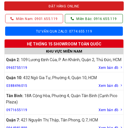
ĐẶT HÀNG ONLINE
Miền Nam: 0901.655.119
Miền Bắc: 0916.655.119
TƯ VẤN QUA ZALO: 0774.655.119
HỆ THỐNG 15 SHOWROOM TOÀN QUỐC
KHU VỰC MIỀN NAM
Quận 2:
109 Lương Định Của, P. An Khánh, Quận 2, Thủ Đức, HCM
0965755119
Xem bản đồ
Quận 10:
432 Ngô Gia Tự, Phường 4, Quận 10, HCM
0388496015
Xem bản đồ
Tân Bình:
18A Cộng Hòa, Phường 4, Quận Tân Bình (Cạnh Pico
Plaza)
0971655119
Xem bản đồ
Quận 7:
421 Nguyễn Thị Thập, Tân Phong, Q.7, HCM
0964981899
Xem bản đồ