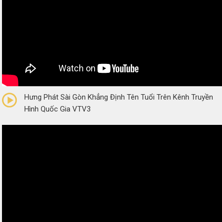
0/5
(0 Reviews)
Hưng Phát Sài Gòn Khẳng Định Tên Tuổi Trên Kênh Truyền
Hình Quốc Gia VTV3