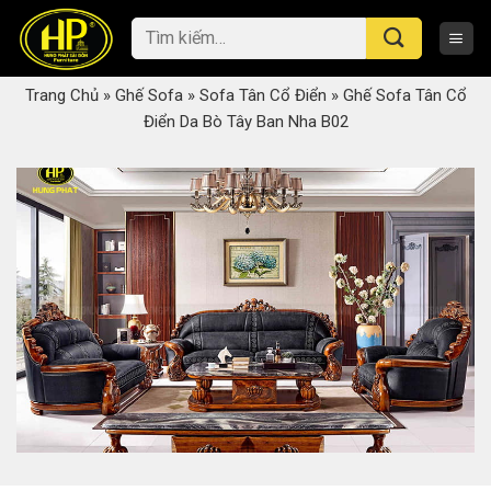
Skip
Tìm
to
kiếm:
content
Trang Chủ
»
Ghế Sofa
»
Sofa Tân Cổ Điển
»
Ghế Sofa Tân Cổ
Điển Da Bò Tây Ban Nha B02