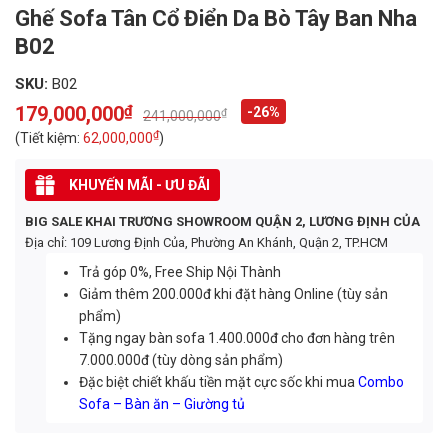
Ghế Sofa Tân Cổ Điển Da Bò Tây Ban Nha
B02
SKU:
B02
179,000,000
₫
-26%
₫
241,000,000
Original
Current
price
price
₫
(Tiết kiệm:
62,000,000
)
was:
is:
241,000,000₫.
179,000,000₫.
KHUYẾN MÃI - ƯU ĐÃI
BIG SALE KHAI TRƯƠNG SHOWROOM QUẬN 2, LƯƠNG ĐỊNH CỦA
Địa chỉ: 109 Lương Định Của, Phường An Khánh, Quận 2, TP.HCM
Trả góp 0%, Free Ship Nội Thành
Giảm thêm 200.000đ khi đặt hàng Online (tùy sản
phẩm)
Tặng ngay bàn sofa 1.400.000đ cho đơn hàng trên
7.000.000đ (tùy dòng sản phẩm)
Đặc biệt chiết khấu tiền mặt cực sốc khi mua
Combo
Sofa – Bàn ăn – Giường tủ