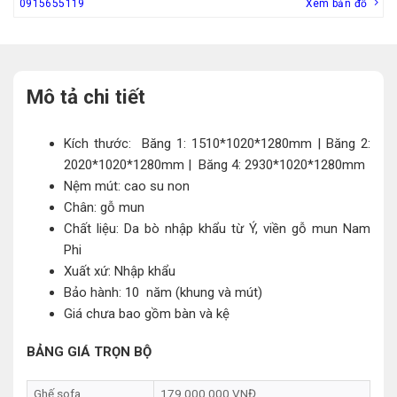
0915655119
Xem bản đồ
Mô tả chi tiết
Kích thước: Băng 1: 1510*1020*1280mm | Băng 2:
2020*1020*1280mm | Băng 4: 2930*1020*1280mm
Nệm mút: cao su non
Chân: gỗ mun
Chất liệu: Da bò nhập khẩu từ Ý, viền gỗ mun Nam
Phi
Xuất xứ: Nhập khẩu
Bảo hành: 10 năm (khung và mút)
Giá chưa bao gồm bàn và kệ
BẢNG GIÁ TRỌN BỘ
Ghế sofa
179.000.000 VNĐ