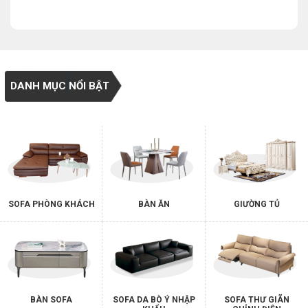
DANH MỤC NỔI BẬT
SOFA PHÒNG KHÁCH
BÀN ĂN
GIƯỜNG TỦ
BÀN SOFA
SOFA DA BÒ Ý NHẬP
SOFA THƯ GIÃN