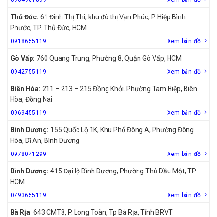
Thủ Đức:
61 Đinh Thị Thi, khu đô thị Vạn Phúc, P. Hiệp Bình
Phước, TP. Thủ Đức, HCM
0918655119
Xem bản đồ
Gò Vấp:
760 Quang Trung, Phường 8, Quận Gò Vấp, HCM
0942755119
Xem bản đồ
Biên Hòa:
211 – 213 – 215 Đồng Khởi, Phường Tam Hiệp, Biên
Hòa, Đồng Nai
0969455119
Xem bản đồ
Bình Dương:
155 Quốc Lộ 1K, Khu Phố Đông A, Phường Đông
Hòa, Dĩ An, Bình Dương
0978041299
Xem bản đồ
Bình Dương:
415 Đại lộ Bình Dương, Phường Thủ Dầu Một, TP
HCM
0793655119
Xem bản đồ
Bà Rịa:
643 CMT8, P. Long Toàn, Tp Bà Rịa, Tỉnh BRVT