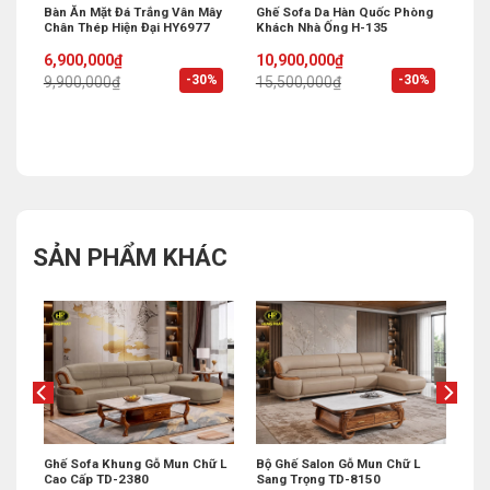
 Bi
Bàn Ăn Mặt Đá Trắng Vân Mây
Ghế Sofa Da Hàn Quốc Phòng
Chân Thép Hiện Đại HY6977
Khách Nhà Ống H-135
Original
Current
Original
Current
6,900,000
₫
10,900,000
₫
price
price
price
price
%
-30%
-30%
9,900,000
₫
15,500,000
₫
was:
is:
was:
is:
9,900,000₫.
6,900,000₫.
15,500,000₫.
10,900,000₫.
SẢN PHẨM KHÁC
Ghế Sofa Khung Gỗ Mun Chữ L
Bộ Ghế Salon Gỗ Mun Chữ L
Cao Cấp TD-2380
Sang Trọng TD-8150