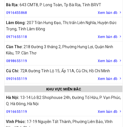
Bà Rịa:
643 CMT8, P. Long Toàn, Tp Bà Rịa, Tỉnh BRVT
0916455868
Xem bản đồ
Lâm Đồng:
207 Trần Hưng Đạo, Thị trấn Liên Nghĩa, Huyện Đức
Trọng, Tỉnh Lâm Đồng
0971655118
Xem bản đồ
Cần Thơ:
218 Đường 3 tháng 2, Phường Hưng Lợi, Quận Ninh
Kiều, TP. Cần Thơ
0898655119
Xem bản đồ
Củ Chi:
72A Đường Tỉnh Lộ 15, Ấp 11A, Củ Chi, Hồ Chí Minh
0901655119
Xem bản đồ
KHU VỰC MIỀN BẮC
Hà Nội:
13-14 Lô B2 Shophouse 24h, Đường Tố Hữu, P. Vạn Phúc,
Q. Hà Đông, Hà Nội
0916655119
Xem bản đồ
Vĩnh Phúc:
17-19 Nguyễn Tất Thành, Phường Liên Bảo, Vĩnh