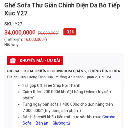
Ghế Sofa Thư Giãn Chỉnh Điện Da Bò Tiếp
Xúc Y27
SKU:
Y27
34,000,000
₫
-32%
₫
50,000,000
Original
Current
price
price
₫
(Tiết kiệm:
16,000,000
)
was:
is:
Hết hàng
50,000,000₫.
34,000,000₫.
KHUYẾN MÃI - ƯU ĐÃI
BIG SALE KHAI TRƯƠNG SHOWROOM QUẬN 2, LƯƠNG ĐỊNH CỦA
Địa chỉ: 109 Lương Định Của, Phường An Khánh, Quận 2, TP.HCM
Trả góp 0%, Free Ship Nội Thành
Giảm thêm 200.000đ khi đặt hàng Online (tùy sản
phẩm)
Tặng ngay bàn sofa 1.400.000đ cho đơn hàng trên
7.000.000đ (tùy dòng sản phẩm)
Đặc biệt chiết khấu tiền mặt cực sốc khi mua
Combo
Sofa – Bàn ăn – Giường tủ