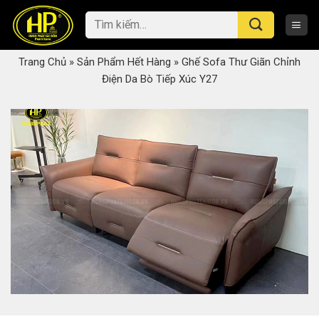
Skip
Tìm
to
kiếm:
content
Trang Chủ
»
Sản Phẩm Hết Hàng
»
Ghế Sofa Thư Giãn Chỉnh
Điện Da Bò Tiếp Xúc Y27