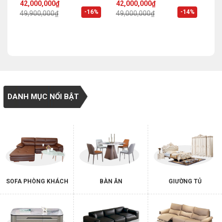
Original
Current
Original
Current
42,000,000
₫
42,000,000
₫
price
price
price
price
%
-16%
-14%
49,900,000
₫
49,000,000
₫
was:
is:
was:
is:
49,900,000₫.
42,000,000₫.
49,000,000₫.
42,000,000₫.
DANH MỤC NỔI BẬT
SOFA PHÒNG KHÁCH
BÀN ĂN
GIƯỜNG TỦ