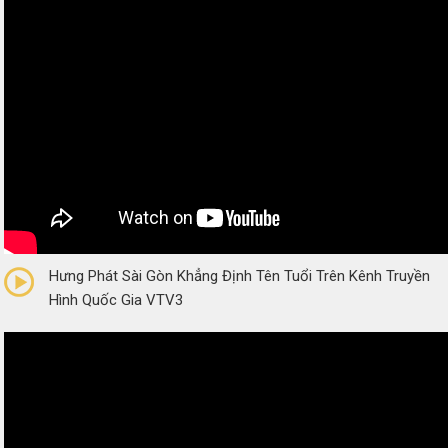
0/5
(0 Reviews)
Hưng Phát Sài Gòn Khẳng Định Tên Tuổi Trên Kênh Truyền
Hình Quốc Gia VTV3