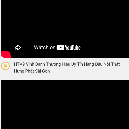
0/5
(0 Reviews)
HTV9 Vinh Danh Thương Hiệu Uy Tín Hàng Đầu Nội Thất
Hưng Phát Sài Gòn