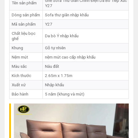
Ghế Sofa Thư Giãn Chỉnh Điện Da Bò Tiếp Xúc
Tên sản phẩm
Y27
Dòng sản phẩm
Sofa thư giãn nhập khẩu
Mã sản phẩm
Y27
Chất liệu bọc
Da bò Ý nhập khẩu
ghế
Khung
Gỗ tự nhiên
Nệm mút
nệm mút cao cấp nhập khẩu
Màu sắc
Nâu đất
Kích thước
2.65m x 1.75m
Xuất xứ
Nhập khẩu
Bảo hành
5 năm (khung và mút)