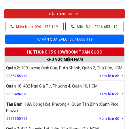
ĐẶT HÀNG ONLINE
Miền Nam: 0901.655.119
Miền Bắc: 0916.655.119
TƯ VẤN QUA ZALO: 0774.655.119
HỆ THỐNG 15 SHOWROOM TOÀN QUỐC
KHU VỰC MIỀN NAM
Quận 2:
109 Lương Định Của, P. An Khánh, Quận 2, Thủ Đức, HCM
0965755119
Xem bản đồ
Quận 10:
432 Ngô Gia Tự, Phường 4, Quận 10, HCM
0388496015
Xem bản đồ
Tân Bình:
18A Cộng Hòa, Phường 4, Quận Tân Bình (Cạnh Pico
Plaza)
0971655119
Xem bản đồ
Quận 7:
421 Nguyễn Thị Thập, Tân Phong, Q.7, HCM