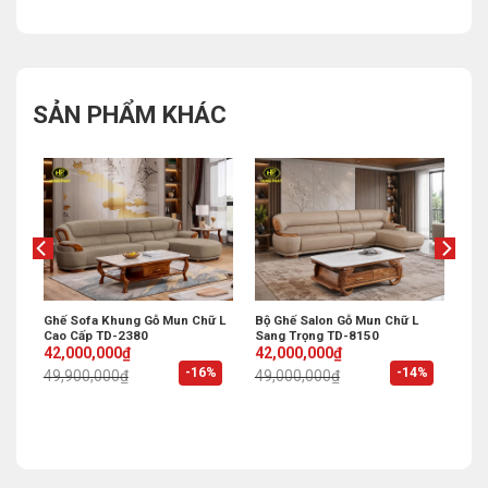
SẢN PHẨM KHÁC
Ghế Sofa Khung Gỗ Mun Chữ L
Bộ Ghế Salon Gỗ Mun Chữ L
Cao Cấp TD-2380
Sang Trọng TD-8150
Original
Current
Original
Current
42,000,000
₫
42,000,000
₫
price
price
price
price
%
-16%
-14%
49,900,000
₫
49,000,000
₫
was:
is:
was:
is:
49,900,000₫.
42,000,000₫.
49,000,000₫.
42,000,000₫.