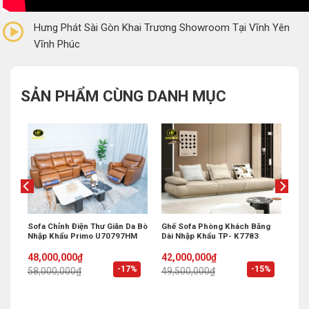
0/5
(0 Reviews)
Hưng Phát Sài Gòn Khai Trương Showroom Tại Vĩnh Yên
Vĩnh Phúc
SẢN PHẨM CÙNG DANH MỤC
Mới
Sofa Chỉnh Điện Thư Giãn Da Bò
Ghế Sofa Phòng Khách Băng
Nhập Khẩu Primo U70797HM
Dài Nhập Khẩu TP- K7783
Original
Current
Original
Current
48,000,000
₫
42,000,000
₫
price
price
price
price
%
-17%
-15%
58,000,000
₫
49,500,000
₫
was:
is:
was:
is:
58,000,000₫.
48,000,000₫.
49,500,000₫.
42,000,000₫.