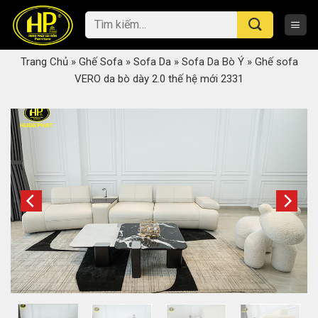
Skip
Tìm
to
kiếm:
content
Trang Chủ
»
Ghế Sofa
»
Sofa Da
»
Sofa Da Bò Ý
»
Ghế sofa
VERO da bò dày 2.0 thế hệ mới 2331