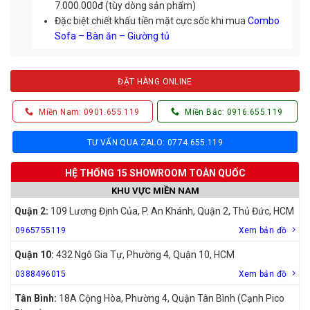
7.000.000đ (tùy dòng sản phẩm)
Đặc biệt chiết khấu tiền mặt cực sốc khi mua
Combo
Sofa – Bàn ăn – Giường tủ
ĐẶT HÀNG ONLINE
Miền Nam: 0901.655.119
Miền Bắc: 0916.655.119
TƯ VẤN QUA ZALO: 0774.655.119
HỆ THỐNG 15 SHOWROOM TOÀN QUỐC
KHU VỰC MIỀN NAM
Quận 2:
109 Lương Định Của, P. An Khánh, Quận 2, Thủ Đức, HCM
0965755119
Xem bản đồ
Quận 10:
432 Ngô Gia Tự, Phường 4, Quận 10, HCM
0388496015
Xem bản đồ
Tân Bình:
18A Cộng Hòa, Phường 4, Quận Tân Bình (Cạnh Pico