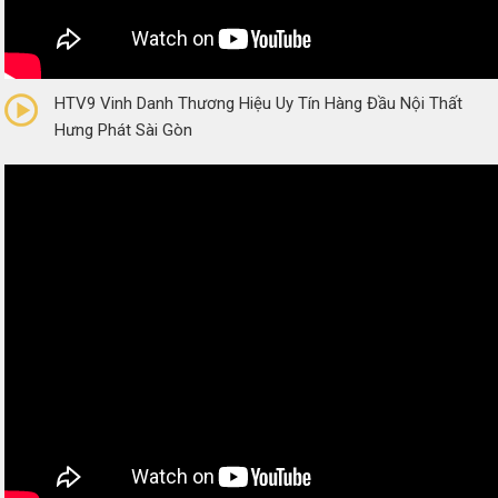
0/5
(0 Reviews)
HTV9 Vinh Danh Thương Hiệu Uy Tín Hàng Đầu Nội Thất
Hưng Phát Sài Gòn