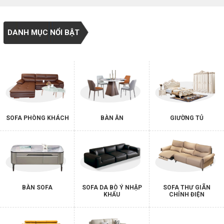
DANH MỤC NỔI BẬT
SOFA PHÒNG KHÁCH
BÀN ĂN
GIƯỜNG TỦ
BÀN SOFA
SOFA DA BÒ Ý NHẬP
SOFA THƯ GIÃN
KHẨU
CHỈNH ĐIỆN