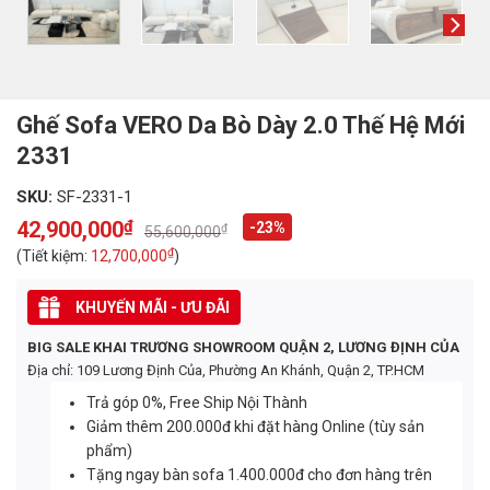
Ghế Sofa VERO Da Bò Dày 2.0 Thế Hệ Mới
2331
SKU:
SF-2331-1
42,900,000
₫
-23%
₫
55,600,000
Original
Current
price
price
₫
(Tiết kiệm:
12,700,000
)
was:
is:
55,600,000₫.
42,900,000₫.
KHUYẾN MÃI - ƯU ĐÃI
BIG SALE KHAI TRƯƠNG SHOWROOM QUẬN 2, LƯƠNG ĐỊNH CỦA
Địa chỉ: 109 Lương Định Của, Phường An Khánh, Quận 2, TP.HCM
Trả góp 0%, Free Ship Nội Thành
Giảm thêm 200.000đ khi đặt hàng Online (tùy sản
phẩm)
Tặng ngay bàn sofa 1.400.000đ cho đơn hàng trên