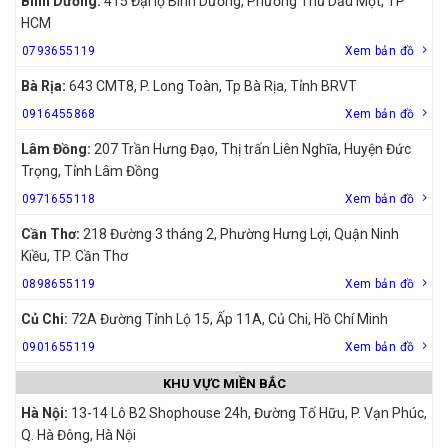
Bình Dương:
415 Đại lộ Bình Dương, Phường Thủ Dầu Một, TP
HCM
0793655119
Xem bản đồ
Bà Rịa:
643 CMT8, P. Long Toàn, Tp Bà Rịa, Tỉnh BRVT
0916455868
Xem bản đồ
Lâm Đồng:
207 Trần Hưng Đạo, Thị trấn Liên Nghĩa, Huyện Đức
Trọng, Tỉnh Lâm Đồng
0971655118
Xem bản đồ
Cần Thơ:
218 Đường 3 tháng 2, Phường Hưng Lợi, Quận Ninh
Kiều, TP. Cần Thơ
0898655119
Xem bản đồ
Củ Chi:
72A Đường Tỉnh Lộ 15, Ấp 11A, Củ Chi, Hồ Chí Minh
0901655119
Xem bản đồ
KHU VỰC MIỀN BẮC
Hà Nội:
13-14 Lô B2 Shophouse 24h, Đường Tố Hữu, P. Vạn Phúc,
Q. Hà Đông, Hà Nội