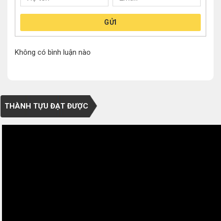
GỬI
Không có bình luận nào
THÀNH TỰU ĐẠT ĐƯỢC