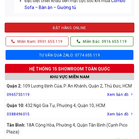
Đặc biệt chiết khấu tiền mặt cực sốc khi mua
Combo
Sofa – Bàn ăn – Giường tủ
ĐẶT HÀNG ONLINE
Miền Nam: 0901.655.119
Miền Bắc: 0916.655.119
TƯ VẤN QUA ZALO: 0774.655.119
HỆ THỐNG 15 SHOWROOM TOÀN QUỐC
KHU VỰC MIỀN NAM
Quận 2:
109 Lương Định Của, P. An Khánh, Quận 2, Thủ Đức, HCM
0965755119
Xem bản đồ
Quận 10:
432 Ngô Gia Tự, Phường 4, Quận 10, HCM
0388496015
Xem bản đồ
Tân Bình:
18A Cộng Hòa, Phường 4, Quận Tân Bình (Cạnh Pico
Plaza)