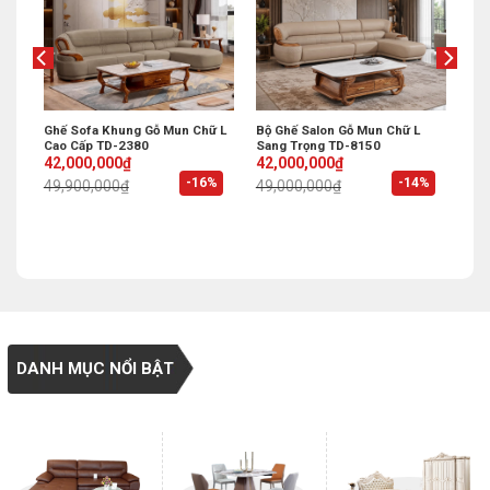
Ghế Sofa Khung Gỗ Mun Chữ L
Bộ Ghế Salon Gỗ Mun Chữ L
Cao Cấp TD-2380
Sang Trọng TD-8150
Original
Current
Original
Current
42,000,000
₫
42,000,000
₫
price
price
price
price
%
-16%
-14%
49,900,000
₫
49,000,000
₫
was:
is:
was:
is:
49,900,000₫.
42,000,000₫.
49,000,000₫.
42,000,000₫.
DANH MỤC NỔI BẬT