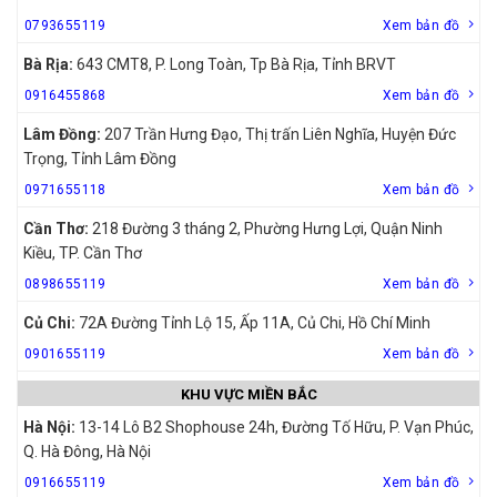
0793655119
Xem bản đồ
Bà Rịa:
643 CMT8, P. Long Toàn, Tp Bà Rịa, Tỉnh BRVT
0916455868
Xem bản đồ
Lâm Đồng:
207 Trần Hưng Đạo, Thị trấn Liên Nghĩa, Huyện Đức
Trọng, Tỉnh Lâm Đồng
0971655118
Xem bản đồ
Cần Thơ:
218 Đường 3 tháng 2, Phường Hưng Lợi, Quận Ninh
Kiều, TP. Cần Thơ
0898655119
Xem bản đồ
Củ Chi:
72A Đường Tỉnh Lộ 15, Ấp 11A, Củ Chi, Hồ Chí Minh
0901655119
Xem bản đồ
KHU VỰC MIỀN BẮC
Hà Nội:
13-14 Lô B2 Shophouse 24h, Đường Tố Hữu, P. Vạn Phúc,
Q. Hà Đông, Hà Nội
0916655119
Xem bản đồ