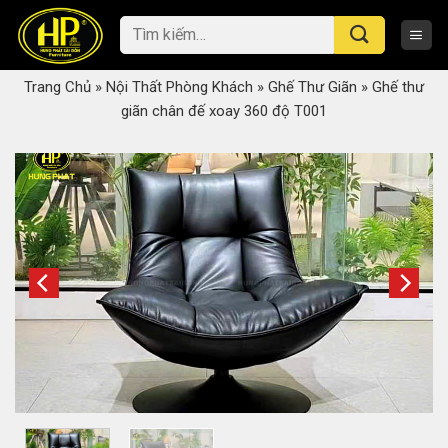
Skip
Tìm
to
kiếm:
content
Trang Chủ
»
Nội Thất Phòng Khách
»
Ghế Thư Giãn
»
Ghế thư
giãn chân đế xoay 360 độ T001