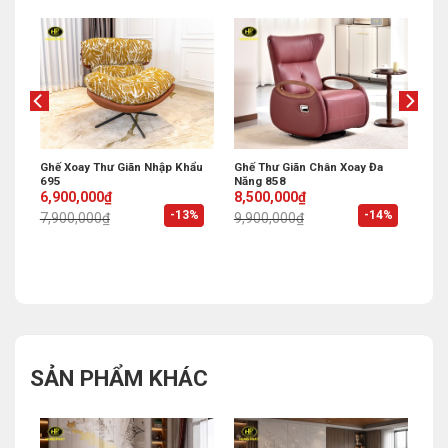
ư
Ghế Xoay Thư Giãn Nhập Khẩu
Ghế Thư Giãn Chân Xoay Đa
695
Năng 858
Original
Current
Original
Current
6,900,000
₫
8,500,000
₫
price
price
price
price
%
-13%
-14%
7,900,000
₫
9,900,000
₫
was:
is:
was:
is:
7,900,000₫.
6,900,000₫.
9,900,000₫.
8,500,000₫.
SẢN PHẨM KHÁC