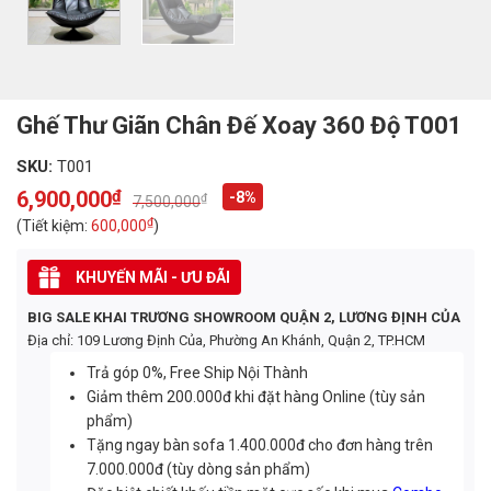
Ghế Thư Giãn Chân Đế Xoay 360 Độ T001
SKU:
T001
6,900,000
₫
-8%
₫
7,500,000
Original
Current
price
price
₫
(Tiết kiệm:
600,000
)
was:
is:
7,500,000₫.
6,900,000₫.
KHUYẾN MÃI - ƯU ĐÃI
BIG SALE KHAI TRƯƠNG SHOWROOM QUẬN 2, LƯƠNG ĐỊNH CỦA
Địa chỉ: 109 Lương Định Của, Phường An Khánh, Quận 2, TP.HCM
Trả góp 0%, Free Ship Nội Thành
Giảm thêm 200.000đ khi đặt hàng Online (tùy sản
phẩm)
Tặng ngay bàn sofa 1.400.000đ cho đơn hàng trên
7.000.000đ (tùy dòng sản phẩm)