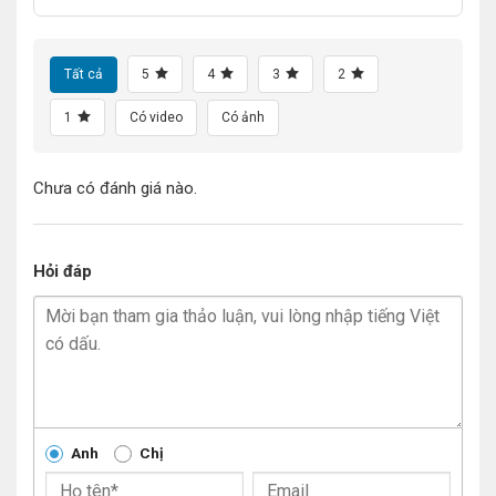
Tất cả
5
4
3
2
1
Có video
Có ảnh
Chưa có đánh giá nào.
Hỏi đáp
Anh
Chị