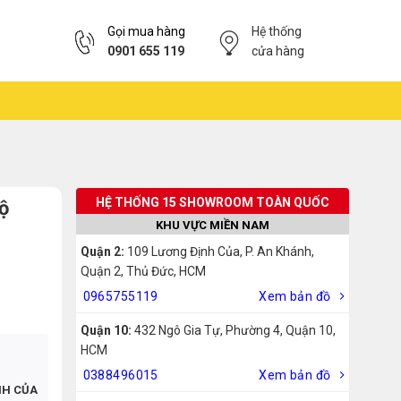
Gọi mua hàng
Hệ thống
0901 655 119
cửa hàng
HỆ THỐNG 15 SHOWROOM TOÀN QUỐC
ộ
KHU VỰC MIỀN NAM
Quận 2:
109 Lương Định Của, P. An Khánh,
Quận 2, Thủ Đức, HCM
0965755119
Xem bản đồ
Quận 10:
432 Ngô Gia Tự, Phường 4, Quận 10,
HCM
0388496015
Xem bản đồ
NH CỦA