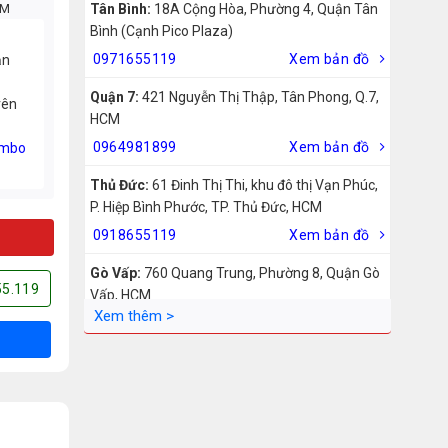
CM
Tân Bình:
18A Cộng Hòa, Phường 4, Quận Tân
Bình (Cạnh Pico Plaza)
0971655119
Xem bản đồ
ản
Quận 7:
421 Nguyễn Thị Thập, Tân Phong, Q.7,
rên
HCM
0964981899
Xem bản đồ
mbo
Thủ Đức:
61 Đinh Thị Thi, khu đô thị Vạn Phúc,
P. Hiệp Bình Phước, TP. Thủ Đức, HCM
0918655119
Xem bản đồ
Gò Vấp:
760 Quang Trung, Phường 8, Quận Gò
55.119
Vấp, HCM
0942755119
Xem bản đồ
Biên Hòa:
211 – 213 – 215 Đồng Khởi, Phường
Tam Hiệp, Biên Hòa, Đồng Nai
0969455119
Xem bản đồ