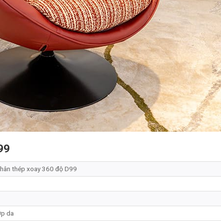
99
chân thép xoay 360 độ D99
ợp da