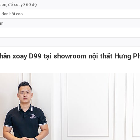
bon, đế xoay 360 độ
ộ đàn hồi cao
cm
chân xoay D99 tại showroom nội thất Hưng P