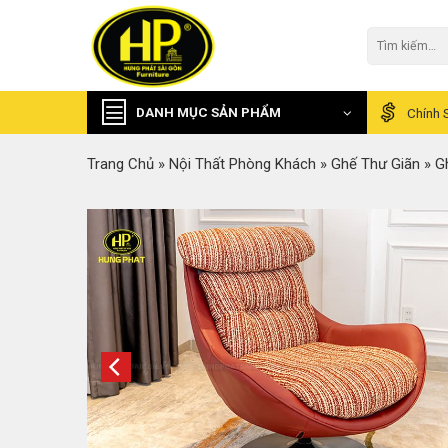
Skip
to
Tìm
kiếm:
content
DANH MỤC SẢN PHẨM
Chính 
Trang Chủ
»
Nội Thất Phòng Khách
»
Ghế Thư Giãn
»
G