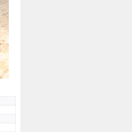
Hồ Chí Minh
0901655119
Xem bản đồ
KHU VỰC MIỀN BẮC
Hà Nội:
13-14 Lô B2 Shophouse 24h, Đường Tố
Hữu, P. Vạn Phúc, Q. Hà Đông, Hà Nội
0916655119
Xem bản đồ
Vĩnh Phúc:
17-19 Nguyễn Tất Thành, Phường
Liên Bảo, Vĩnh Yên, Vĩnh Phúc
0915655119
Xem bản đồ