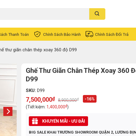
Sách Thanh Toán
Chính Sách Bảo Hành
Chính Sách Đổi Trả
hế thư giãn chân thép xoay 360 độ D99
Ghế Thư Giãn Chân Thép Xoay 360 Đ
D99
SKU:
D99
7,500,000
₫
-16%
₫
8,900,000
Original
Current
price
price
₫
(Tiết kiệm:
1,400,000
)
was:
is:
8,900,000₫.
7,500,000₫.
KHUYẾN MÃI - ƯU ĐÃI
BIG SALE KHAI TRƯƠNG SHOWROOM QUẬN 2, LƯƠNG ĐỊ