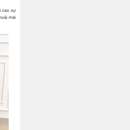
Bình Dương:
155 Quốc Lộ 1K, Khu Phố Đông A,
Phường Đông Hòa, Dĩ An, Bình Dương
ề cao sự
0978041299
Xem bản đồ
hoải mái
Bình Dương:
415 Đại lộ Bình Dương, Phường
Thủ Dầu Một, TP HCM
0793655119
Xem bản đồ
Bà Rịa:
643 CMT8, P. Long Toàn, Tp Bà Rịa,
Tỉnh BRVT
0916455868
Xem bản đồ
Lâm Đồng:
207 Trần Hưng Đạo, Thị trấn Liên
Nghĩa, Huyện Đức Trọng, Tỉnh Lâm Đồng
0971655118
Xem bản đồ
Cần Thơ:
218 Đường 3 tháng 2, Phường Hưng
Lợi, Quận Ninh Kiều, TP. Cần Thơ
0898655119
Xem bản đồ
Củ Chi:
72A Đường Tỉnh Lộ 15, Ấp 11A, Củ Chi,