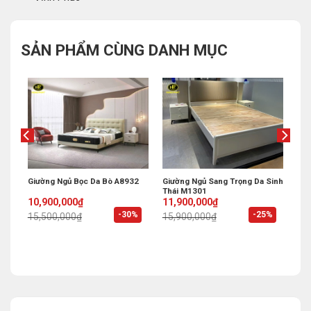
SẢN PHẨM CÙNG DANH MỤC
ờng
Giường Ngủ Bọc Da Bò A8932
Giường Ngủ Sang Trọng Da Sinh
Thái M1301
Original
Current
Original
Current
10,900,000
₫
11,900,000
₫
price
price
price
price
%
-30%
-25%
15,500,000
₫
15,900,000
₫
was:
is:
was:
is:
15,500,000₫.
10,900,000₫.
15,900,000₫.
11,900,000₫.