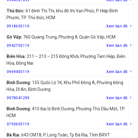
Thủ Đức:
61 Đinh Thị Thi, khu đô thị Vạn Phúc, P. Hiệp Bình
Phước, TP. Thủ Đức, HCM
0918655119
Xem bản đồ
Gò Vấp:
760 Quang Trung, Phường 8, Quận Gò Vấp, HCM
0942755119
Xem bản đồ
Biên Hòa:
211 – 213 – 215 Đồng Khởi, Phường Tam Hiệp, Biên
Hòa, Đồng Nai
0969455119
Xem bản đồ
Bình Dương:
155 Quốc Lộ 1K, Khu Phố Đông A, Phường Đông
Hòa, Dĩ An, Bình Dương
0978041299
Xem bản đồ
Bình Dương:
415 Đại lộ Bình Dương, Phường Thủ Dầu Một, TP
HCM
0793655119
Xem bản đồ
Bà Rịa:
643 CMT8, P. Long Toàn, Tp Bà Rịa, Tỉnh BRVT