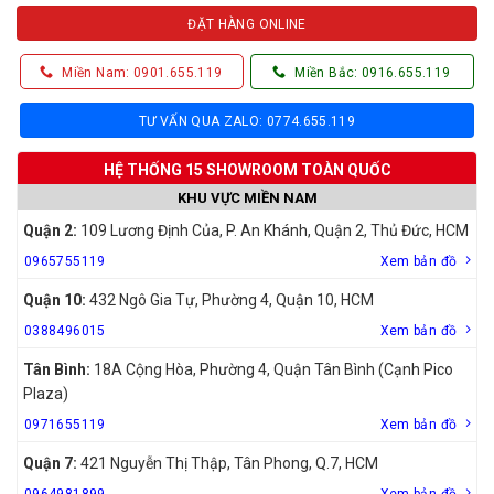
ĐẶT HÀNG ONLINE
Miền Nam: 0901.655.119
Miền Bắc: 0916.655.119
TƯ VẤN QUA ZALO: 0774.655.119
HỆ THỐNG 15 SHOWROOM TOÀN QUỐC
KHU VỰC MIỀN NAM
Quận 2:
109 Lương Định Của, P. An Khánh, Quận 2, Thủ Đức, HCM
0965755119
Xem bản đồ
Quận 10:
432 Ngô Gia Tự, Phường 4, Quận 10, HCM
0388496015
Xem bản đồ
Tân Bình:
18A Cộng Hòa, Phường 4, Quận Tân Bình (Cạnh Pico
Plaza)
0971655119
Xem bản đồ
Quận 7:
421 Nguyễn Thị Thập, Tân Phong, Q.7, HCM
0964981899
Xem bản đồ