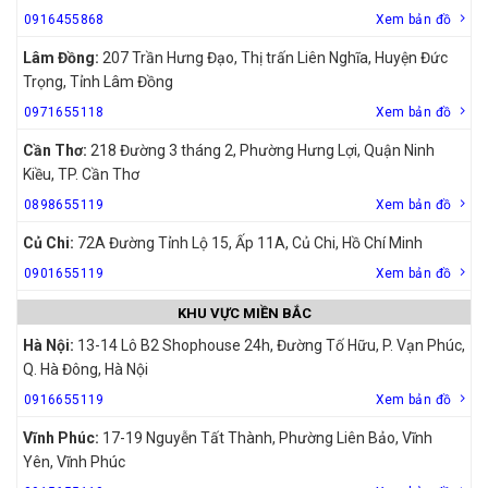
0916455868
Xem bản đồ
Lâm Đồng:
207 Trần Hưng Đạo, Thị trấn Liên Nghĩa, Huyện Đức
Trọng, Tỉnh Lâm Đồng
0971655118
Xem bản đồ
Cần Thơ:
218 Đường 3 tháng 2, Phường Hưng Lợi, Quận Ninh
Kiều, TP. Cần Thơ
0898655119
Xem bản đồ
Củ Chi:
72A Đường Tỉnh Lộ 15, Ấp 11A, Củ Chi, Hồ Chí Minh
0901655119
Xem bản đồ
KHU VỰC MIỀN BẮC
Hà Nội:
13-14 Lô B2 Shophouse 24h, Đường Tố Hữu, P. Vạn Phúc,
Q. Hà Đông, Hà Nội
0916655119
Xem bản đồ
Vĩnh Phúc:
17-19 Nguyễn Tất Thành, Phường Liên Bảo, Vĩnh
Yên, Vĩnh Phúc