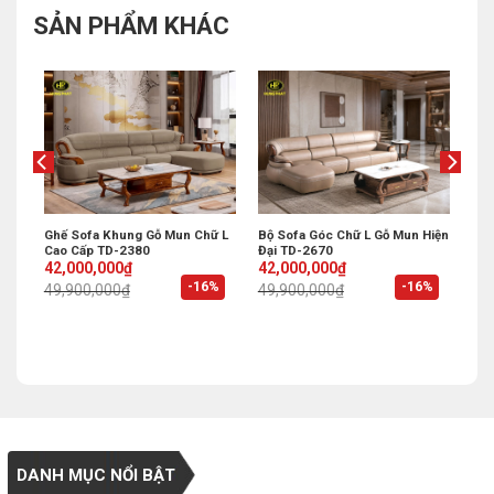
SẢN PHẨM KHÁC
 Xếp
Ghế Sofa Khung Gỗ Mun Chữ L
Bộ Sofa Góc Chữ L Gỗ Mun Hiện
Cao Cấp TD-2380
Đại TD-2670
Original
Current
Original
Current
42,000,000
₫
42,000,000
₫
price
price
price
price
%
-16%
-16%
49,900,000
₫
49,900,000
₫
was:
is:
was:
is:
49,900,000₫.
42,000,000₫.
49,900,000₫.
42,000,000₫.
DANH MỤC NỔI BẬT