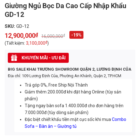
Giường Ngủ Bọc Da Cao Cấp Nhập Khẩu
GD-12
SKU:
GD-12
12,900,000
₫
-19%
₫
16,000,000
Original
Current
price
price
₫
(Tiết kiệm:
3,100,000
)
was:
is:
16,000,000₫.
12,900,000₫.
KHUYẾN MÃI - ƯU ĐÃI
BIG SALE KHAI TRƯƠNG SHOWROOM QUẬN 2, LƯƠNG ĐỊNH CỦA
Địa chỉ: 109 Lương Định Của, Phường An Khánh, Quận 2, TP.HCM
Trả góp 0%, Free Ship Nội Thành
Giảm thêm 200.000đ khi đặt hàng Online (tùy sản
phẩm)
Tặng ngay bàn sofa 1.400.000đ cho đơn hàng trên
7.000.000đ (tùy dòng sản phẩm)
Đặc biệt chiết khấu tiền mặt cực sốc khi mua
Combo
Sofa – Bàn ăn – Giường tủ