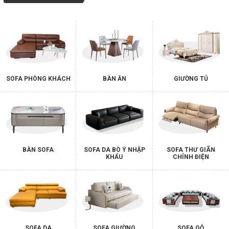
SOFA PHÒNG KHÁCH
BÀN ĂN
GIƯỜNG TỦ
BÀN SOFA
SOFA DA BÒ Ý NHẬP
SOFA THƯ GIÃN
KHẨU
CHỈNH ĐIỆN
SOFA DA
SOFA GIƯỜNG
SOFA GỖ