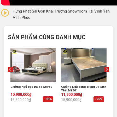
0/5
(0 Reviews)
Hưng Phát Sài Gòn Khai Trương Showroom Tại Vĩnh Yên
Vĩnh Phúc
SẢN PHẨM CÙNG DANH MỤC
t
Giường Ngủ Bọc Da Bò A8932
Giường Ngủ Sang Trọng Da Sinh
Thái M1301
Original
Current
Original
Current
10,900,000
₫
11,900,000
₫
price
price
price
price
%
-30%
-25%
15,500,000
₫
15,900,000
₫
was:
is:
was:
is:
15,500,000₫.
10,900,000₫.
15,900,000₫.
11,900,000₫.