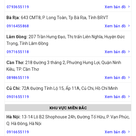
0793655119
Xem bản đồ
Bà Rịa:
643 CMT8, P. Long Toàn, Tp Bà Rịa, Tỉnh BRVT
0916455868
Xem bản đồ
Lâm Đồng:
207 Trần Hưng Đạo, Thị trấn Liên Nghĩa, Huyện Đức
Trọng, Tỉnh Lâm Đồng
0971655118
Xem bản đồ
Cần Thơ:
218 Đường 3 tháng 2, Phường Hưng Lợi, Quận Ninh
Kiều, TP. Cần Thơ
0898655119
Xem bản đồ
Củ Chi:
72A Đường Tỉnh Lộ 15, Ấp 11A, Củ Chi, Hồ Chí Minh
0901655119
Xem bản đồ
KHU VỰC MIỀN BẮC
Hà Nội:
13-14 Lô B2 Shophouse 24h, Đường Tố Hữu, P. Vạn Phúc,
Q. Hà Đông, Hà Nội
0916655119
Xem bản đồ