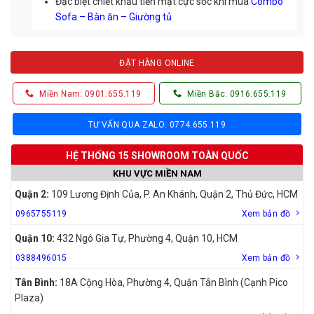
Đặc biệt chiết khấu tiền mặt cực sốc khi mua
Combo
Sofa – Bàn ăn – Giường tủ
ĐẶT HÀNG ONLINE
Miền Nam: 0901.655.119
Miền Bắc: 0916.655.119
TƯ VẤN QUA ZALO: 0774.655.119
HỆ THỐNG 15 SHOWROOM TOÀN QUỐC
KHU VỰC MIỀN NAM
Quận 2:
109 Lương Định Của, P. An Khánh, Quận 2, Thủ Đức, HCM
0965755119
Xem bản đồ
Quận 10:
432 Ngô Gia Tự, Phường 4, Quận 10, HCM
0388496015
Xem bản đồ
Tân Bình:
18A Cộng Hòa, Phường 4, Quận Tân Bình (Cạnh Pico
Plaza)