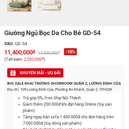
Giường Ngủ Bọc Da Cho Bé GD-54
SKU:
GD-54
11,400,000
₫
-18%
₫
13,900,000
Original
Current
price
price
₫
(Tiết kiệm:
2,500,000
)
was:
is:
13,900,000₫.
11,400,000₫.
KHUYẾN MÃI - ƯU ĐÃI
BIG SALE KHAI TRƯƠNG SHOWROOM QUẬN 2, LƯƠNG ĐỊNH CỦA
Địa chỉ: 109 Lương Định Của, Phường An Khánh, Quận 2, TP.HCM
Trả góp 0%, Free Ship Nội Thành
Giảm thêm 200.000đ khi đặt hàng Online (tùy sản
phẩm)
Tặng ngay bàn sofa 1.400.000đ cho đơn hàng trên
7.000.000đ (tùy dòng sản phẩm)