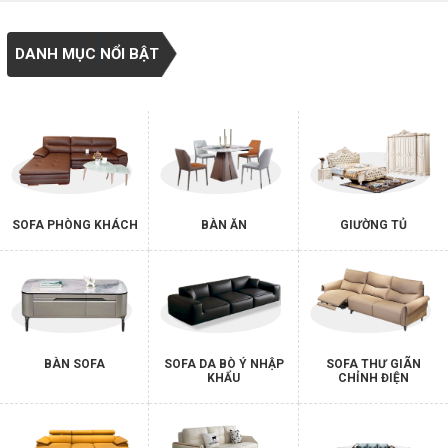
DANH MỤC NỔI BẬT
SOFA PHÒNG KHÁCH
BÀN ĂN
GIƯỜNG TỦ
BÀN SOFA
SOFA DA BÒ Ý NHẬP
SOFA THƯ GIÃN
KHẨU
CHỈNH ĐIỆN