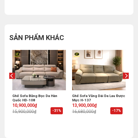
SẢN PHẨM KHÁC
ụng
Ghế Sofa Băng Bọc Da Hàn
Ghế Sofa Văng Dài Da Lau Được
Quốc HD-108
Mực H-137
Original
Current
Original
Current
10,900,000
₫
13,900,000
₫
price
price
price
price
%
-31%
-17%
15,900,000
₫
16,680,000
₫
was:
is:
was:
is:
15,900,000₫.
10,900,000₫.
16,680,000₫.
13,900,000₫.