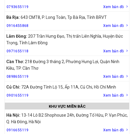
0793655119
Xem bản đồ
Bà Rịa:
643 CMT8, P. Long Toàn, Tp Bà Rịa, Tỉnh BRVT
0916455868
Xem bản đồ
Lâm Đồng:
207 Trần Hưng Đạo, Thị trấn Liên Nghĩa, Huyện Đức
Trọng, Tỉnh Lâm Đồng
0971655118
Xem bản đồ
Cần Thơ:
218 Đường 3 tháng 2, Phường Hưng Lợi, Quận Ninh
Kiều, TP. Cần Thơ
0898655119
Xem bản đồ
Củ Chi:
72A Đường Tỉnh Lộ 15, Ấp 11A, Củ Chi, Hồ Chí Minh
0901655119
Xem bản đồ
KHU VỰC MIỀN BẮC
Hà Nội:
13-14 Lô B2 Shophouse 24h, Đường Tố Hữu, P. Vạn Phúc,
Q. Hà Đông, Hà Nội
0916655119
Xem bản đồ