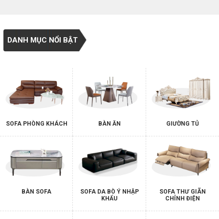
DANH MỤC NỔI BẬT
SOFA PHÒNG KHÁCH
BÀN ĂN
GIƯỜNG TỦ
BÀN SOFA
SOFA DA BÒ Ý NHẬP
SOFA THƯ GIÃN
KHẨU
CHỈNH ĐIỆN