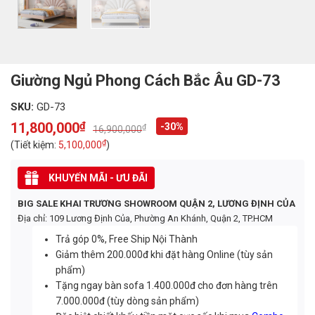
Giường Ngủ Phong Cách Bắc Âu GD-73
SKU:
GD-73
11,800,000
₫
-30%
₫
16,900,000
Original
Current
price
price
₫
(Tiết kiệm:
5,100,000
)
was:
is:
16,900,000₫.
11,800,000₫.
KHUYẾN MÃI - ƯU ĐÃI
BIG SALE KHAI TRƯƠNG SHOWROOM QUẬN 2, LƯƠNG ĐỊNH CỦA
Địa chỉ: 109 Lương Định Của, Phường An Khánh, Quận 2, TP.HCM
Trả góp 0%, Free Ship Nội Thành
Giảm thêm 200.000đ khi đặt hàng Online (tùy sản
phẩm)
Tặng ngay bàn sofa 1.400.000đ cho đơn hàng trên
7.000.000đ (tùy dòng sản phẩm)