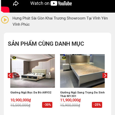
0/5
(0 Reviews)
Hưng Phát Sài Gòn Khai Trương Showroom Tại Vĩnh Yên
Vĩnh Phúc
SẢN PHẨM CÙNG DANH MỤC
t
Giường Ngủ Bọc Da Bò A8932
Giường Ngủ Sang Trọng Da Sinh
Thái M1301
Original
Current
Original
Current
10,900,000
₫
11,900,000
₫
price
price
price
price
%
-30%
-25%
15,500,000
₫
15,900,000
₫
was:
is:
was:
is:
15,500,000₫.
10,900,000₫.
15,900,000₫.
11,900,000₫.