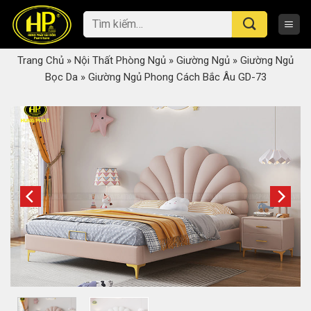
Skip
Tìm
to
kiếm:
content
Trang Chủ
»
Nội Thất Phòng Ngủ
»
Giường Ngủ
»
Giường Ngủ
Bọc Da
»
Giường Ngủ Phong Cách Bắc Âu GD-73