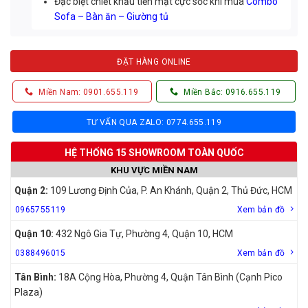
Đặc biệt chiết khấu tiền mặt cực sốc khi mua
Combo
Sofa – Bàn ăn – Giường tủ
ĐẶT HÀNG ONLINE
Miền Nam: 0901.655.119
Miền Bắc: 0916.655.119
TƯ VẤN QUA ZALO: 0774.655.119
HỆ THỐNG 15 SHOWROOM TOÀN QUỐC
KHU VỰC MIỀN NAM
Quận 2:
109 Lương Định Của, P. An Khánh, Quận 2, Thủ Đức, HCM
0965755119
Xem bản đồ
Quận 10:
432 Ngô Gia Tự, Phường 4, Quận 10, HCM
0388496015
Xem bản đồ
Tân Bình:
18A Cộng Hòa, Phường 4, Quận Tân Bình (Cạnh Pico
Plaza)