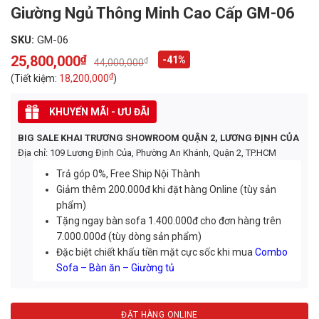
Giường Ngủ Thông Minh Cao Cấp GM-06
SKU:
GM-06
25,800,000
₫
-41%
₫
44,000,000
Original
Current
price
price
₫
(Tiết kiệm:
18,200,000
)
was:
is:
44,000,000₫.
25,800,000₫.
KHUYẾN MÃI - ƯU ĐÃI
BIG SALE KHAI TRƯƠNG SHOWROOM QUẬN 2, LƯƠNG ĐỊNH CỦA
Địa chỉ: 109 Lương Định Của, Phường An Khánh, Quận 2, TP.HCM
Trả góp 0%, Free Ship Nội Thành
Giảm thêm 200.000đ khi đặt hàng Online (tùy sản
phẩm)
Tặng ngay bàn sofa 1.400.000đ cho đơn hàng trên
7.000.000đ (tùy dòng sản phẩm)
Đặc biệt chiết khấu tiền mặt cực sốc khi mua
Combo
Sofa – Bàn ăn – Giường tủ
ĐẶT HÀNG ONLINE