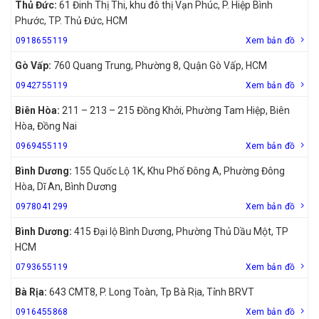
Thủ Đức:
61 Đinh Thị Thi, khu đô thị Vạn Phúc, P. Hiệp Bình
Phước, TP. Thủ Đức, HCM
0918655119
Xem bản đồ
Gò Vấp:
760 Quang Trung, Phường 8, Quận Gò Vấp, HCM
0942755119
Xem bản đồ
Biên Hòa:
211 – 213 – 215 Đồng Khởi, Phường Tam Hiệp, Biên
Hòa, Đồng Nai
0969455119
Xem bản đồ
Bình Dương:
155 Quốc Lộ 1K, Khu Phố Đông A, Phường Đông
Hòa, Dĩ An, Bình Dương
0978041299
Xem bản đồ
Bình Dương:
415 Đại lộ Bình Dương, Phường Thủ Dầu Một, TP
HCM
0793655119
Xem bản đồ
Bà Rịa:
643 CMT8, P. Long Toàn, Tp Bà Rịa, Tỉnh BRVT
0916455868
Xem bản đồ