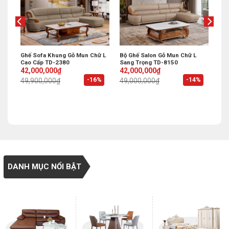
Ghế Sofa Khung Gỗ Mun Chữ L
Bộ Ghế Salon Gỗ Mun Chữ L
Cao Cấp TD-2380
Sang Trọng TD-8150
Original
Current
Original
Current
42,000,000
₫
42,000,000
₫
price
price
price
price
%
-16%
-14%
49,900,000
₫
49,000,000
₫
was:
is:
was:
is:
49,900,000₫.
42,000,000₫.
49,000,000₫.
42,000,000₫.
DANH MỤC NỔI BẬT