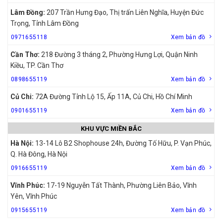
Lâm Đồng:
207 Trần Hưng Đạo, Thị trấn Liên Nghĩa, Huyện Đức
Trọng, Tỉnh Lâm Đồng
0971655118
Xem bản đồ
Cần Thơ:
218 Đường 3 tháng 2, Phường Hưng Lợi, Quận Ninh
Kiều, TP. Cần Thơ
0898655119
Xem bản đồ
Củ Chi:
72A Đường Tỉnh Lộ 15, Ấp 11A, Củ Chi, Hồ Chí Minh
0901655119
Xem bản đồ
KHU VỰC MIỀN BẮC
Hà Nội:
13-14 Lô B2 Shophouse 24h, Đường Tố Hữu, P. Vạn Phúc,
Q. Hà Đông, Hà Nội
0916655119
Xem bản đồ
Vĩnh Phúc:
17-19 Nguyễn Tất Thành, Phường Liên Bảo, Vĩnh
Yên, Vĩnh Phúc
0915655119
Xem bản đồ