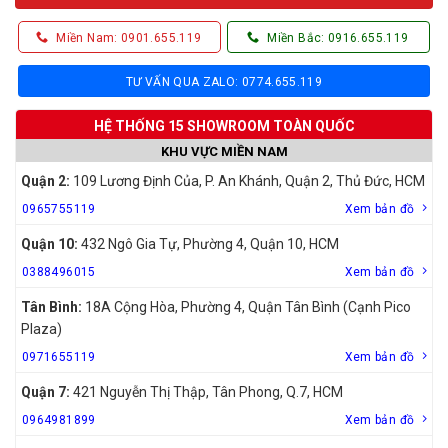
Miền Nam: 0901.655.119
Miền Bắc: 0916.655.119
TƯ VẤN QUA ZALO: 0774.655.119
HỆ THỐNG 15 SHOWROOM TOÀN QUỐC
KHU VỰC MIỀN NAM
Quận 2:
109 Lương Định Của, P. An Khánh, Quận 2, Thủ Đức, HCM
0965755119
Xem bản đồ
Quận 10:
432 Ngô Gia Tự, Phường 4, Quận 10, HCM
0388496015
Xem bản đồ
Tân Bình:
18A Cộng Hòa, Phường 4, Quận Tân Bình (Cạnh Pico
Plaza)
0971655119
Xem bản đồ
Quận 7:
421 Nguyễn Thị Thập, Tân Phong, Q.7, HCM
0964981899
Xem bản đồ