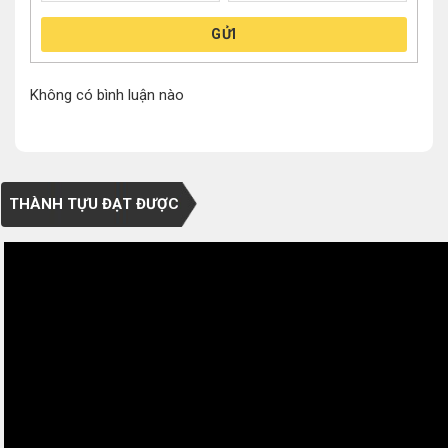
GỬI
Không có bình luận nào
THÀNH TỰU ĐẠT ĐƯỢC