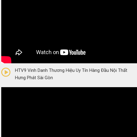
0/5
(0 Reviews)
HTV9 Vinh Danh Thương Hiệu Uy Tín Hàng Đầu Nội Thất
Hưng Phát Sài Gòn