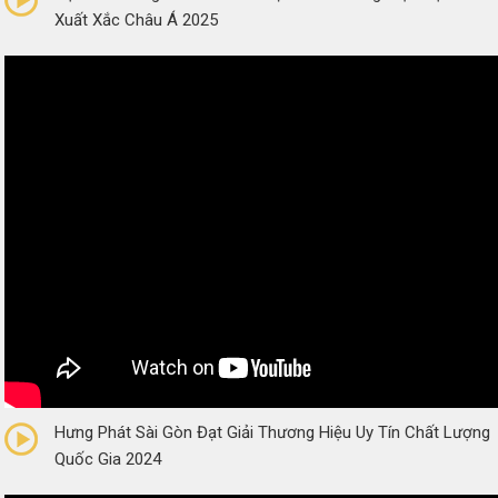
Xuất Xắc Châu Á 2025
0/5
(0 Reviews)
Hưng Phát Sài Gòn Đạt Giải Thương Hiệu Uy Tín Chất Lượng
Quốc Gia 2024