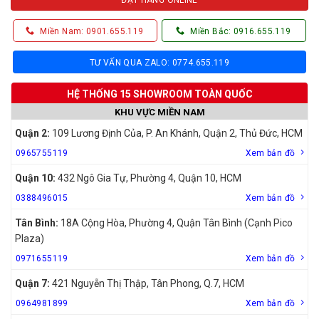
Miền Nam: 0901.655.119
Miền Bắc: 0916.655.119
TƯ VẤN QUA ZALO: 0774.655.119
HỆ THỐNG 15 SHOWROOM TOÀN QUỐC
KHU VỰC MIỀN NAM
Quận 2:
109 Lương Định Của, P. An Khánh, Quận 2, Thủ Đức, HCM
0965755119
Xem bản đồ
Quận 10:
432 Ngô Gia Tự, Phường 4, Quận 10, HCM
0388496015
Xem bản đồ
Tân Bình:
18A Cộng Hòa, Phường 4, Quận Tân Bình (Cạnh Pico
Plaza)
0971655119
Xem bản đồ
Quận 7:
421 Nguyễn Thị Thập, Tân Phong, Q.7, HCM
0964981899
Xem bản đồ