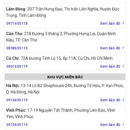
Lâm Đồng:
207 Trần Hưng Đạo, Thị trấn Liên Nghĩa, Huyện Đức
Trọng, Tỉnh Lâm Đồng
0971655118
Xem bản đồ
Cần Thơ:
218 Đường 3 tháng 2, Phường Hưng Lợi, Quận Ninh
Kiều, TP. Cần Thơ
0898655119
Xem bản đồ
Củ Chi:
72A Đường Tỉnh Lộ 15, Ấp 11A, Củ Chi, Hồ Chí Minh
0901655119
Xem bản đồ
KHU VỰC MIỀN BẮC
Hà Nội:
13-14 Lô B2 Shophouse 24h, Đường Tố Hữu, P. Vạn Phúc,
Q. Hà Đông, Hà Nội
0916655119
Xem bản đồ
Vĩnh Phúc:
17-19 Nguyễn Tất Thành, Phường Liên Bảo, Vĩnh
Yên, Vĩnh Phúc
0915655119
Xem bản đồ