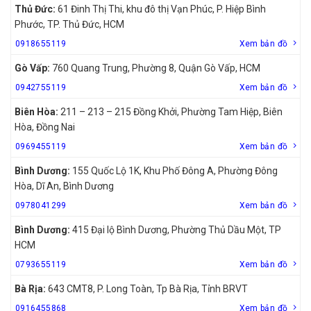
Thủ Đức:
61 Đinh Thị Thi, khu đô thị Vạn Phúc, P. Hiệp Bình
Phước, TP. Thủ Đức, HCM
0918655119
Xem bản đồ
Gò Vấp:
760 Quang Trung, Phường 8, Quận Gò Vấp, HCM
0942755119
Xem bản đồ
Biên Hòa:
211 – 213 – 215 Đồng Khởi, Phường Tam Hiệp, Biên
Hòa, Đồng Nai
0969455119
Xem bản đồ
Bình Dương:
155 Quốc Lộ 1K, Khu Phố Đông A, Phường Đông
Hòa, Dĩ An, Bình Dương
0978041299
Xem bản đồ
Bình Dương:
415 Đại lộ Bình Dương, Phường Thủ Dầu Một, TP
HCM
0793655119
Xem bản đồ
Bà Rịa:
643 CMT8, P. Long Toàn, Tp Bà Rịa, Tỉnh BRVT
0916455868
Xem bản đồ