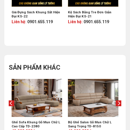
ện
Giá Đựng Sách Khung Sắt Hiện
Kệ Sách Bằng Tre Đơn Giản
Đại KS-22
Hiện Đại KS-21
Liên hệ:
0901.655.119
Liên hệ:
0901.655.119
SẢN PHẨM KHÁC
Ghế Sofa Khung Gỗ Mun Chữ L
Bộ Ghế Salon Gỗ Mun Chữ L
Cao Cấp TD-2380
Sang Trọng TD-8150