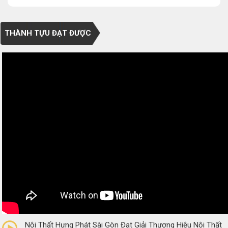
THÀNH TỰU ĐẠT ĐƯỢC
0/5
(0 Reviews)
Nội Thất Hưng Phát Sài Gòn Đạt Giải Thương Hiệu Nội Thất