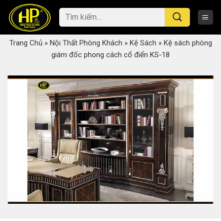
Skip
Tìm
to
kiếm:
content
Trang Chủ
»
Nội Thất Phòng Khách
»
Kệ Sách
»
Kệ sách phòng
giám đốc phong cách cổ điển KS-18