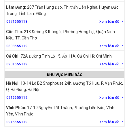
Lâm Đồng:
207 Trần Hưng Đạo, Thị trấn Liên Nghĩa, Huyện Đức
Trọng, Tỉnh Lâm Đồng
0971655118
Xem bản đồ
Cần Thơ:
218 Đường 3 tháng 2, Phường Hưng Lợi, Quận Ninh
Kiều, TP. Cần Thơ
0898655119
Xem bản đồ
Củ Chi:
72A Đường Tỉnh Lộ 15, Ấp 11A, Củ Chi, Hồ Chí Minh
0901655119
Xem bản đồ
KHU VỰC MIỀN BẮC
Hà Nội:
13-14 Lô B2 Shophouse 24h, Đường Tố Hữu, P. Vạn Phúc,
Q. Hà Đông, Hà Nội
0916655119
Xem bản đồ
Vĩnh Phúc:
17-19 Nguyễn Tất Thành, Phường Liên Bảo, Vĩnh
Yên, Vĩnh Phúc
0915655119
Xem bản đồ