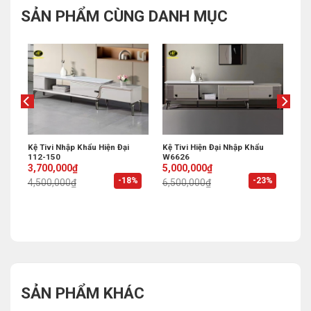
SẢN PHẨM CÙNG DANH MỤC
 KT-
Kệ Tivi Nhập Khẩu Hiện Đại
Kệ Tivi Hiện Đại Nhập Khẩu
112-150
W6626
Original
Current
Original
Current
3,700,000
₫
5,000,000
₫
price
price
price
price
%
-18%
-23%
4,500,000
₫
6,500,000
₫
was:
is:
was:
is:
4,500,000₫.
3,700,000₫.
6,500,000₫.
5,000,000₫.
SẢN PHẨM KHÁC