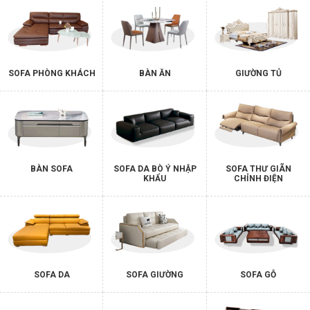
SOFA PHÒNG KHÁCH
BÀN ĂN
GIƯỜNG TỦ
BÀN SOFA
SOFA DA BÒ Ý NHẬP
SOFA THƯ GIÃN
KHẨU
CHỈNH ĐIỆN
SOFA DA
SOFA GIƯỜNG
SOFA GỖ