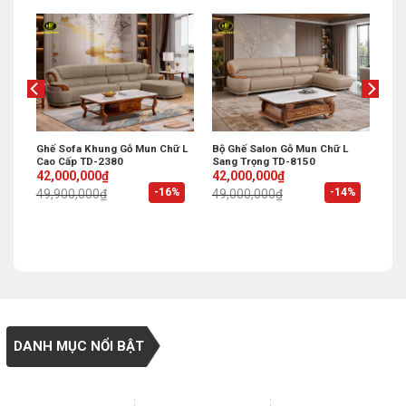
Ghế Sofa Khung Gỗ Mun Chữ L
Bộ Ghế Salon Gỗ Mun Chữ L
Cao Cấp TD-2380
Sang Trọng TD-8150
Original
Current
Original
Current
42,000,000
₫
42,000,000
₫
price
price
price
price
%
-16%
-14%
49,900,000
₫
49,000,000
₫
was:
is:
was:
is:
49,900,000₫.
42,000,000₫.
49,000,000₫.
42,000,000₫.
DANH MỤC NỔI BẬT