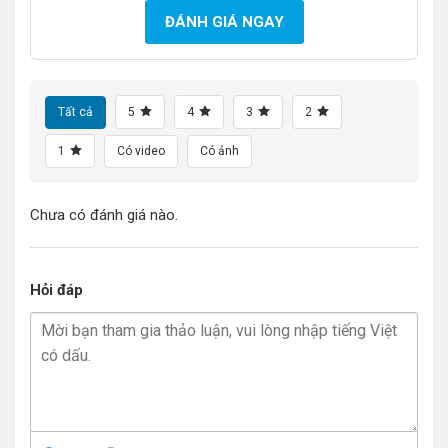
ĐÁNH GIÁ NGAY
Tất cả
5
4
3
2
1
Có video
Có ảnh
Chưa có đánh giá nào.
Hỏi đáp