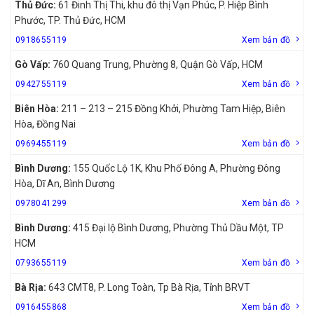
Thủ Đức:
61 Đinh Thị Thi, khu đô thị Vạn Phúc, P. Hiệp Bình
Phước, TP. Thủ Đức, HCM
0918655119
Xem bản đồ
Gò Vấp:
760 Quang Trung, Phường 8, Quận Gò Vấp, HCM
0942755119
Xem bản đồ
Biên Hòa:
211 – 213 – 215 Đồng Khởi, Phường Tam Hiệp, Biên
Hòa, Đồng Nai
0969455119
Xem bản đồ
Bình Dương:
155 Quốc Lộ 1K, Khu Phố Đông A, Phường Đông
Hòa, Dĩ An, Bình Dương
0978041299
Xem bản đồ
Bình Dương:
415 Đại lộ Bình Dương, Phường Thủ Dầu Một, TP
HCM
0793655119
Xem bản đồ
Bà Rịa:
643 CMT8, P. Long Toàn, Tp Bà Rịa, Tỉnh BRVT
0916455868
Xem bản đồ