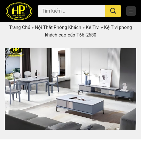
Skip
Tìm
to
kiếm:
content
Trang Chủ
»
Nội Thất Phòng Khách
»
Kệ Tivi
»
Kệ Tivi phòng
khách cao cấp T66-2680