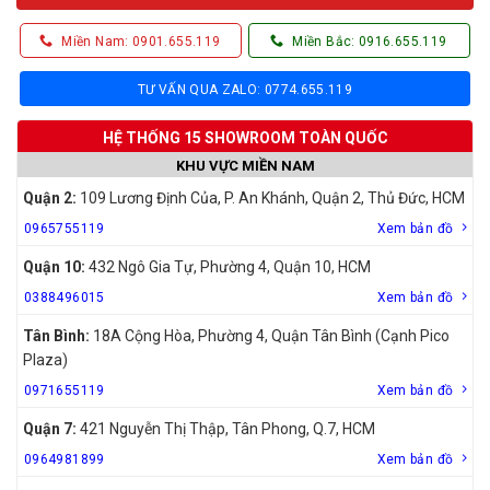
Miền Nam: 0901.655.119
Miền Bắc: 0916.655.119
TƯ VẤN QUA ZALO: 0774.655.119
HỆ THỐNG 15 SHOWROOM TOÀN QUỐC
KHU VỰC MIỀN NAM
Quận 2:
109 Lương Định Của, P. An Khánh, Quận 2, Thủ Đức, HCM
0965755119
Xem bản đồ
Quận 10:
432 Ngô Gia Tự, Phường 4, Quận 10, HCM
0388496015
Xem bản đồ
Tân Bình:
18A Cộng Hòa, Phường 4, Quận Tân Bình (Cạnh Pico
Plaza)
0971655119
Xem bản đồ
Quận 7:
421 Nguyễn Thị Thập, Tân Phong, Q.7, HCM
0964981899
Xem bản đồ