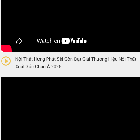
0/5
(0 Reviews)
Nội Thất Hưng Phát Sài Gòn Đạt Giải Thương Hiệu Nội Thất
Xuất Xắc Châu Á 2025