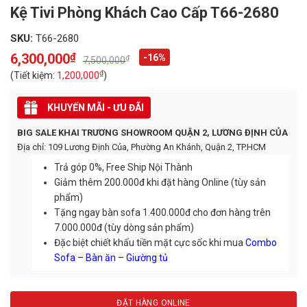
Kệ Tivi Phòng Khách Cao Cấp T66-2680
SKU:
T66-2680
6,300,000
₫
-16%
₫
7,500,000
Original
Current
price
price
₫
(Tiết kiệm:
1,200,000
)
was:
is:
7,500,000₫.
6,300,000₫.
KHUYẾN MÃI - ƯU ĐÃI
BIG SALE KHAI TRƯƠNG SHOWROOM QUẬN 2, LƯƠNG ĐỊNH CỦA
Địa chỉ: 109 Lương Định Của, Phường An Khánh, Quận 2, TP.HCM
Trả góp 0%, Free Ship Nội Thành
Giảm thêm 200.000đ khi đặt hàng Online (tùy sản
phẩm)
Tặng ngay bàn sofa 1.400.000đ cho đơn hàng trên
7.000.000đ (tùy dòng sản phẩm)
Đặc biệt chiết khấu tiền mặt cực sốc khi mua
Combo
Sofa – Bàn ăn – Giường tủ
ĐẶT HÀNG ONLINE