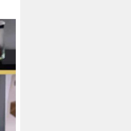
Bình Dương:
155 Quốc Lộ 1K, Khu Phố Đông A,
Phường Đông Hòa, Dĩ An, Bình Dương
0978041299
Xem bản đồ
Bình Dương:
415 Đại lộ Bình Dương, Phường
Thủ Dầu Một, TP HCM
0793655119
Xem bản đồ
Bà Rịa:
643 CMT8, P. Long Toàn, Tp Bà Rịa,
Tỉnh BRVT
0916455868
Xem bản đồ
Lâm Đồng:
207 Trần Hưng Đạo, Thị trấn Liên
Nghĩa, Huyện Đức Trọng, Tỉnh Lâm Đồng
0971655118
Xem bản đồ
Cần Thơ:
218 Đường 3 tháng 2, Phường Hưng
Lợi, Quận Ninh Kiều, TP. Cần Thơ
0898655119
Xem bản đồ
Củ Chi:
72A Đường Tỉnh Lộ 15, Ấp 11A, Củ Chi,