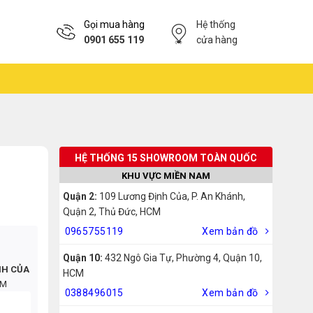
Gọi mua hàng
Hệ thống
0901 655 119
cửa hàng
HỆ THỐNG 15 SHOWROOM TOÀN QUỐC
KHU VỰC MIỀN NAM
Quận 2:
109 Lương Định Của, P. An Khánh,
Quận 2, Thủ Đức, HCM
0965755119
Xem bản đồ
Quận 10:
432 Ngô Gia Tự, Phường 4, Quận 10,
NH CỦA
HCM
CM
0388496015
Xem bản đồ