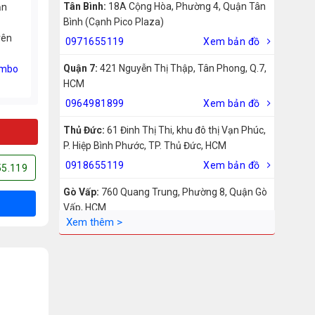
Tân Bình:
18A Cộng Hòa, Phường 4, Quận Tân
ản
Bình (Cạnh Pico Plaza)
rên
0971655119
Xem bản đồ
Quận 7:
421 Nguyễn Thị Thập, Tân Phong, Q.7,
mbo
HCM
0964981899
Xem bản đồ
Thủ Đức:
61 Đinh Thị Thi, khu đô thị Vạn Phúc,
P. Hiệp Bình Phước, TP. Thủ Đức, HCM
0918655119
Xem bản đồ
55.119
Gò Vấp:
760 Quang Trung, Phường 8, Quận Gò
Vấp, HCM
0942755119
Xem bản đồ
Biên Hòa:
211 – 213 – 215 Đồng Khởi, Phường
Tam Hiệp, Biên Hòa, Đồng Nai
0969455119
Xem bản đồ