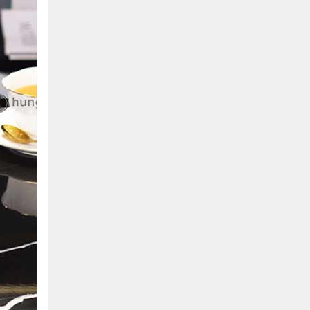
Hồ Chí Minh
0901655119
Xem bản đồ
KHU VỰC MIỀN BẮC
Hà Nội:
13-14 Lô B2 Shophouse 24h, Đường Tố
Hữu, P. Vạn Phúc, Q. Hà Đông, Hà Nội
0916655119
Xem bản đồ
Vĩnh Phúc:
17-19 Nguyễn Tất Thành, Phường
Liên Bảo, Vĩnh Yên, Vĩnh Phúc
0915655119
Xem bản đồ