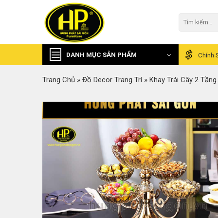
Skip
to
Tìm
kiếm:
content
DANH MỤC SẢN PHẨM
Chính 
Trang Chủ
»
Đồ Decor Trang Trí
»
Khay Trái Cây 2 Tầng