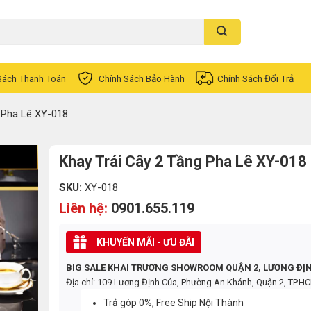
Sách Thanh Toán
Chính Sách Bảo Hành
Chính Sách Đổi Trả
 Pha Lê XY-018
Khay Trái Cây 2 Tầng Pha Lê XY-018
SKU:
XY-018
Liên hệ:
0901.655.119
KHUYẾN MÃI - ƯU ĐÃI
BIG SALE KHAI TRƯƠNG SHOWROOM QUẬN 2, LƯƠNG ĐỊ
Địa chỉ: 109 Lương Định Của, Phường An Khánh, Quận 2, TP.H
Trả góp 0%, Free Ship Nội Thành