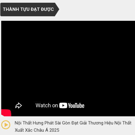
THÀNH TỰU ĐẠT ĐƯỢC
0/5
(0 Reviews)
Nội Thất Hưng Phát Sài Gòn Đạt Giải Thương Hiệu Nội Thất
Xuất Xắc Châu Á 2025