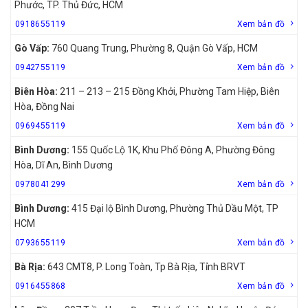
Phước, TP. Thủ Đức, HCM
0918655119
Xem bản đồ
Gò Vấp:
760 Quang Trung, Phường 8, Quận Gò Vấp, HCM
0942755119
Xem bản đồ
Biên Hòa:
211 – 213 – 215 Đồng Khởi, Phường Tam Hiệp, Biên
Hòa, Đồng Nai
0969455119
Xem bản đồ
Bình Dương:
155 Quốc Lộ 1K, Khu Phố Đông A, Phường Đông
Hòa, Dĩ An, Bình Dương
0978041299
Xem bản đồ
Bình Dương:
415 Đại lộ Bình Dương, Phường Thủ Dầu Một, TP
HCM
0793655119
Xem bản đồ
Bà Rịa:
643 CMT8, P. Long Toàn, Tp Bà Rịa, Tỉnh BRVT
0916455868
Xem bản đồ