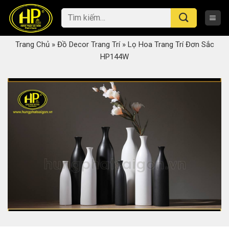
Skip
Tìm
to
kiếm:
content
Trang Chủ
»
Đồ Decor Trang Trí
»
Lọ Hoa Trang Trí Đơn Sắc
HP144W