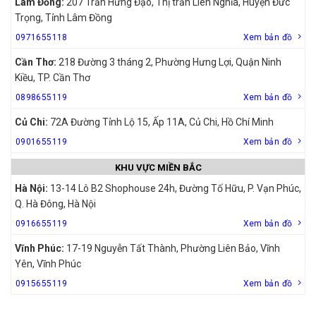
Lâm Đồng:
207 Trần Hưng Đạo, Thị trấn Liên Nghĩa, Huyện Đức
Trọng, Tỉnh Lâm Đồng
0971655118
Xem bản đồ
Cần Thơ:
218 Đường 3 tháng 2, Phường Hưng Lợi, Quận Ninh
Kiều, TP. Cần Thơ
0898655119
Xem bản đồ
Củ Chi:
72A Đường Tỉnh Lộ 15, Ấp 11A, Củ Chi, Hồ Chí Minh
0901655119
Xem bản đồ
KHU VỰC MIỀN BẮC
Hà Nội:
13-14 Lô B2 Shophouse 24h, Đường Tố Hữu, P. Vạn Phúc,
Q. Hà Đông, Hà Nội
0916655119
Xem bản đồ
Vĩnh Phúc:
17-19 Nguyễn Tất Thành, Phường Liên Bảo, Vĩnh
Yên, Vĩnh Phúc
0915655119
Xem bản đồ