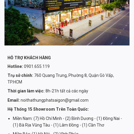
HỖ TRỢ KHÁCH HÀNG
Hotline:
0901.655.119
Trụ sở chính:
760 Quang Trung, Phường 8, Quận Gò Vấp,
TP.HCM
Thời gian làm việc:
8h-21h tất cả các ngày
Email:
noithathungphatsaigon@gmail.com
Hệ Thống 15 Showroom Trên Toàn Quốc:
Miền Nam: (7) Hồ Chí Minh - (2) Bình Dương - (1) Đồng Nai -
(1) Bà Rịa Vũng Tàu - (1) Lâm Đồng - (1) Cần Thơ
Miền Bắc: (1) Hà Nội - (2) Vĩnh Phúc