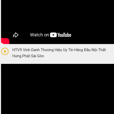
0/5
(0 Reviews)
HTV9 Vinh Danh Thương Hiệu Uy Tín Hàng Đầu Nội Thất
Hưng Phát Sài Gòn