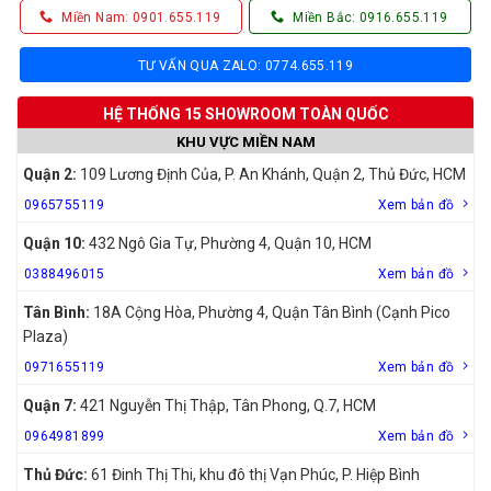
Miền Nam: 0901.655.119
Miền Bắc: 0916.655.119
TƯ VẤN QUA ZALO: 0774.655.119
HỆ THỐNG 15 SHOWROOM TOÀN QUỐC
KHU VỰC MIỀN NAM
Quận 2:
109 Lương Định Của, P. An Khánh, Quận 2, Thủ Đức, HCM
0965755119
Xem bản đồ
Quận 10:
432 Ngô Gia Tự, Phường 4, Quận 10, HCM
0388496015
Xem bản đồ
Tân Bình:
18A Cộng Hòa, Phường 4, Quận Tân Bình (Cạnh Pico
Plaza)
0971655119
Xem bản đồ
Quận 7:
421 Nguyễn Thị Thập, Tân Phong, Q.7, HCM
0964981899
Xem bản đồ
Thủ Đức:
61 Đinh Thị Thi, khu đô thị Vạn Phúc, P. Hiệp Bình