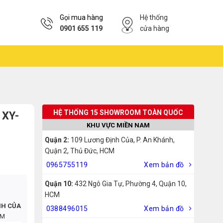
Gọi mua hàng
Hệ thống
0901 655 119
cửa hàng
HỆ THỐNG 15 SHOWROOM TOÀN QUỐC
 XY-
KHU VỰC MIỀN NAM
Quận 2:
109 Lương Định Của, P. An Khánh,
Quận 2, Thủ Đức, HCM
0965755119
Xem bản đồ
Quận 10:
432 Ngô Gia Tự, Phường 4, Quận 10,
HCM
NH CỦA
0388496015
Xem bản đồ
CM