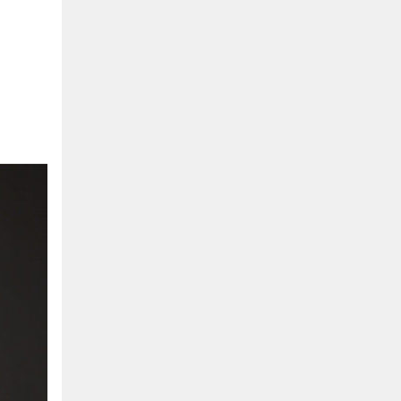
Bình Dương:
155 Quốc Lộ 1K, Khu Phố Đông A,
Phường Đông Hòa, Dĩ An, Bình Dương
0978041299
Xem bản đồ
Bình Dương:
415 Đại lộ Bình Dương, Phường
Thủ Dầu Một, TP HCM
0793655119
Xem bản đồ
Bà Rịa:
643 CMT8, P. Long Toàn, Tp Bà Rịa,
Tỉnh BRVT
0916455868
Xem bản đồ
Lâm Đồng:
207 Trần Hưng Đạo, Thị trấn Liên
Nghĩa, Huyện Đức Trọng, Tỉnh Lâm Đồng
0971655118
Xem bản đồ
Cần Thơ:
218 Đường 3 tháng 2, Phường Hưng
Lợi, Quận Ninh Kiều, TP. Cần Thơ
0898655119
Xem bản đồ
Củ Chi:
72A Đường Tỉnh Lộ 15, Ấp 11A, Củ Chi,