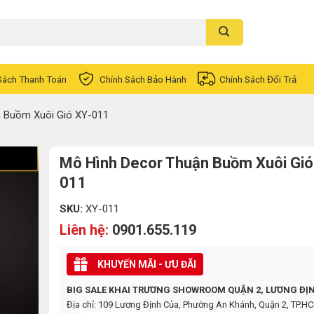
Sách Thanh Toán
Chính Sách Bảo Hành
Chính Sách Đổi Trả
 Buồm Xuôi Gió XY-011
Mô Hình Decor Thuận Buồm Xuôi Gió
011
SKU:
XY-011
Liên hệ:
0901.655.119
KHUYẾN MÃI - ƯU ĐÃI
BIG SALE KHAI TRƯƠNG SHOWROOM QUẬN 2, LƯƠNG ĐỊ
Địa chỉ: 109 Lương Định Của, Phường An Khánh, Quận 2, TP.H