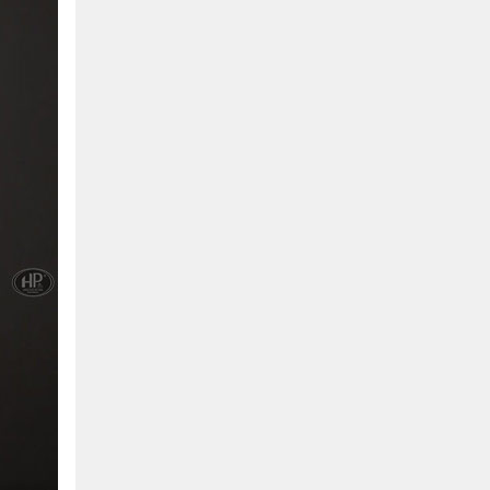
Hồ Chí Minh
0901655119
Xem bản đồ
KHU VỰC MIỀN BẮC
Hà Nội:
13-14 Lô B2 Shophouse 24h, Đường Tố
Hữu, P. Vạn Phúc, Q. Hà Đông, Hà Nội
0916655119
Xem bản đồ
Vĩnh Phúc:
17-19 Nguyễn Tất Thành, Phường
Liên Bảo, Vĩnh Yên, Vĩnh Phúc
0915655119
Xem bản đồ