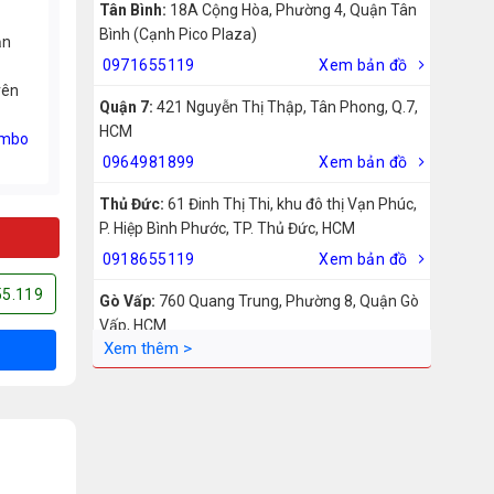
Tân Bình:
18A Cộng Hòa, Phường 4, Quận Tân
Bình (Cạnh Pico Plaza)
ản
0971655119
Xem bản đồ
rên
Quận 7:
421 Nguyễn Thị Thập, Tân Phong, Q.7,
HCM
mbo
0964981899
Xem bản đồ
Thủ Đức:
61 Đinh Thị Thi, khu đô thị Vạn Phúc,
P. Hiệp Bình Phước, TP. Thủ Đức, HCM
0918655119
Xem bản đồ
55.119
Gò Vấp:
760 Quang Trung, Phường 8, Quận Gò
Vấp, HCM
0942755119
Xem bản đồ
Biên Hòa:
211 – 213 – 215 Đồng Khởi, Phường
Tam Hiệp, Biên Hòa, Đồng Nai
0969455119
Xem bản đồ