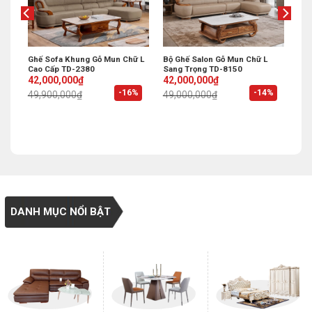
Ghế Sofa Khung Gỗ Mun Chữ L
Bộ Ghế Salon Gỗ Mun Chữ L
Cao Cấp TD-2380
Sang Trọng TD-8150
Original
Current
Original
Current
42,000,000
₫
42,000,000
₫
price
price
price
price
%
-16%
-14%
49,900,000
₫
49,000,000
₫
was:
is:
was:
is:
49,900,000₫.
42,000,000₫.
49,000,000₫.
42,000,000₫.
DANH MỤC NỔI BẬT