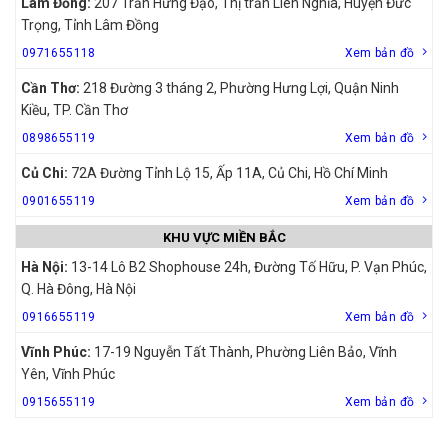
Lâm Đồng:
207 Trần Hưng Đạo, Thị trấn Liên Nghĩa, Huyện Đức
Trọng, Tỉnh Lâm Đồng
0971655118
Xem bản đồ
Cần Thơ:
218 Đường 3 tháng 2, Phường Hưng Lợi, Quận Ninh
Kiều, TP. Cần Thơ
0898655119
Xem bản đồ
Củ Chi:
72A Đường Tỉnh Lộ 15, Ấp 11A, Củ Chi, Hồ Chí Minh
0901655119
Xem bản đồ
KHU VỰC MIỀN BẮC
Hà Nội:
13-14 Lô B2 Shophouse 24h, Đường Tố Hữu, P. Vạn Phúc,
Q. Hà Đông, Hà Nội
0916655119
Xem bản đồ
Vĩnh Phúc:
17-19 Nguyễn Tất Thành, Phường Liên Bảo, Vĩnh
Yên, Vĩnh Phúc
0915655119
Xem bản đồ