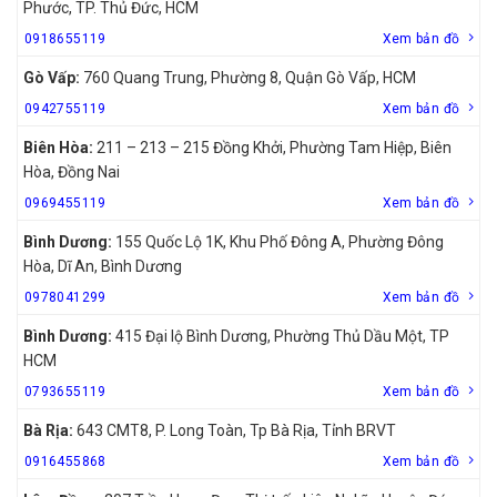
Phước, TP. Thủ Đức, HCM
0918655119
Xem bản đồ
Gò Vấp:
760 Quang Trung, Phường 8, Quận Gò Vấp, HCM
0942755119
Xem bản đồ
Biên Hòa:
211 – 213 – 215 Đồng Khởi, Phường Tam Hiệp, Biên
Hòa, Đồng Nai
0969455119
Xem bản đồ
Bình Dương:
155 Quốc Lộ 1K, Khu Phố Đông A, Phường Đông
Hòa, Dĩ An, Bình Dương
0978041299
Xem bản đồ
Bình Dương:
415 Đại lộ Bình Dương, Phường Thủ Dầu Một, TP
HCM
0793655119
Xem bản đồ
Bà Rịa:
643 CMT8, P. Long Toàn, Tp Bà Rịa, Tỉnh BRVT
0916455868
Xem bản đồ