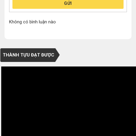
GỬI
Không có bình luận nào
THÀNH TỰU ĐẠT ĐƯỢC