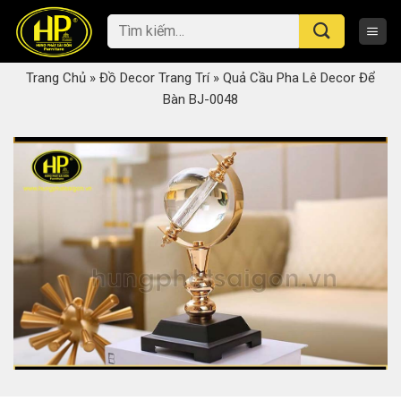
Skip
Tìm
to
kiếm:
content
Trang Chủ
»
Đồ Decor Trang Trí
»
Quả Cầu Pha Lê Decor Để
Bàn BJ-0048