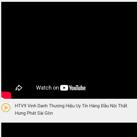
0/5
(0 Reviews)
HTV9 Vinh Danh Thương Hiệu Uy Tín Hàng Đầu Nội Thất
Hưng Phát Sài Gòn