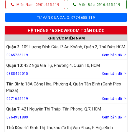
Miền Nam: 0901.655.119
Miền Bắc: 0916.655.119
TƯ VẤN QUA ZALO: 0774.655.119
HỆ THỐNG 15 SHOWROOM TOÀN QUỐC
KHU VỰC MIỀN NAM
Quận 2:
109 Lương Định Của, P. An Khánh, Quận 2, Thủ Đức, HCM
0965755119
Xem bản đồ
Quận 10:
432 Ngô Gia Tự, Phường 4, Quận 10, HCM
0388496015
Xem bản đồ
Tân Bình:
18A Cộng Hòa, Phường 4, Quận Tân Bình (Cạnh Pico
Plaza)
0971655119
Xem bản đồ
Quận 7:
421 Nguyễn Thị Thập, Tân Phong, Q.7, HCM
0964981899
Xem bản đồ
Thủ Đức:
61 Đinh Thị Thi, khu đô thị Vạn Phúc, P. Hiệp Bình