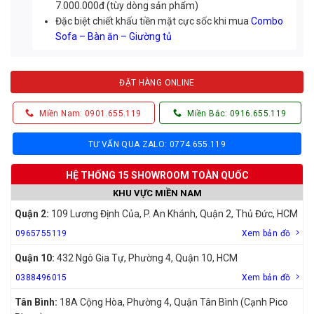
7.000.000đ (tùy dòng sản phẩm)
Đặc biệt chiết khấu tiền mặt cực sốc khi mua
Combo
Sofa – Bàn ăn – Giường tủ
ĐẶT HÀNG ONLINE
Miền Nam: 0901.655.119
Miền Bắc: 0916.655.119
TƯ VẤN QUA ZALO: 0774.655.119
HỆ THỐNG 15 SHOWROOM TOÀN QUỐC
KHU VỰC MIỀN NAM
Quận 2:
109 Lương Định Của, P. An Khánh, Quận 2, Thủ Đức, HCM
0965755119
Xem bản đồ
Quận 10:
432 Ngô Gia Tự, Phường 4, Quận 10, HCM
0388496015
Xem bản đồ
Tân Bình:
18A Cộng Hòa, Phường 4, Quận Tân Bình (Cạnh Pico