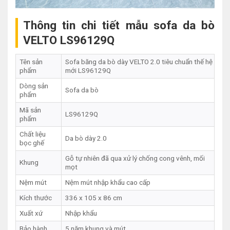
Thông tin chi tiết mẫu sofa da bò
VELTO LS96129Q
Tên sản
Sofa băng da bò dày VELTO 2.0 tiêu chuẩn thế hệ
phẩm
mới LS96129Q
Dòng sản
Sofa da bò
phẩm
Mã sản
LS96129Q
phẩm
Chất liệu
Da bò dày 2.0
bọc ghế
Gỗ tự nhiên đã qua xử lý chống cong vênh, mối
Khung
mọt
Nệm mút
Nệm mút nhập khẩu cao cấp
Kích thước
336 x 105 x 86 cm
Xuất xứ
Nhập khẩu
Bảo hành
5 năm khung và mút