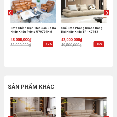
Mới
Sofa Chỉnh Điện Thư Giãn Da Bò
Ghế Sofa Phòng Khách Băng
Nhập Khẩu Primo U70797HM
Dài Nhập Khẩu TP- K7783
Original
Current
Original
Current
48,000,000
₫
42,000,000
₫
price
price
price
price
%
-17%
-15%
58,000,000
₫
49,500,000
₫
was:
is:
was:
is:
58,000,000₫.
48,000,000₫.
49,500,000₫.
42,000,000₫.
SẢN PHẨM KHÁC