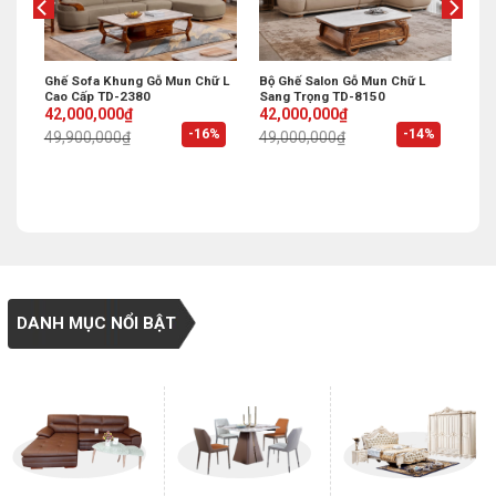
Ghế Sofa Khung Gỗ Mun Chữ L
Bộ Ghế Salon Gỗ Mun Chữ L
Cao Cấp TD-2380
Sang Trọng TD-8150
Original
Current
Original
Current
42,000,000
₫
42,000,000
₫
price
price
price
price
%
-16%
-14%
49,900,000
₫
49,000,000
₫
was:
is:
was:
is:
49,900,000₫.
42,000,000₫.
49,000,000₫.
42,000,000₫.
DANH MỤC NỔI BẬT