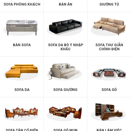
SOFA PHÒNG KHÁCH
BÀN ĂN
GIƯỜNG TỦ
BÀN SOFA
SOFA DA BÒ Ý NHẬP
SOFA THƯ GIÃN
KHẨU
CHỈNH ĐIỆN
SOFA DA
SOFA GIƯỜNG
SOFA GỖ
SOFA TÂN CỔ ĐIỂN
SOFA GỖ MUN
BÀN LÀM VIỆC