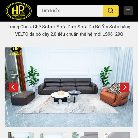
Skip
Tìm
to
kiếm:
content
Trang Chủ
»
Ghế Sofa
»
Sofa Da
»
Sofa Da Bò Ý
»
Sofa băng
VELTO da bò dày 2.0 tiêu chuẩn thế hệ mới LS96129Q