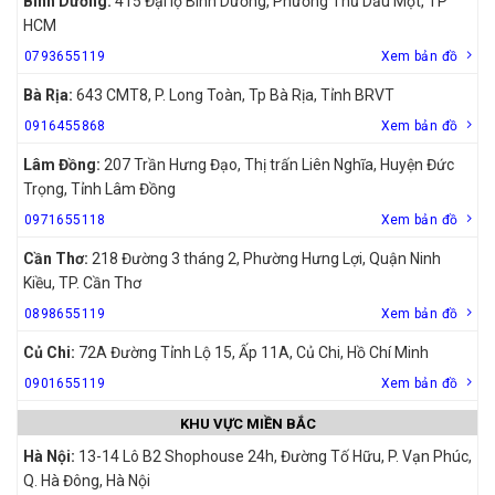
Bình Dương:
415 Đại lộ Bình Dương, Phường Thủ Dầu Một, TP
HCM
0793655119
Xem bản đồ
Bà Rịa:
643 CMT8, P. Long Toàn, Tp Bà Rịa, Tỉnh BRVT
0916455868
Xem bản đồ
Lâm Đồng:
207 Trần Hưng Đạo, Thị trấn Liên Nghĩa, Huyện Đức
Trọng, Tỉnh Lâm Đồng
0971655118
Xem bản đồ
Cần Thơ:
218 Đường 3 tháng 2, Phường Hưng Lợi, Quận Ninh
Kiều, TP. Cần Thơ
0898655119
Xem bản đồ
Củ Chi:
72A Đường Tỉnh Lộ 15, Ấp 11A, Củ Chi, Hồ Chí Minh
0901655119
Xem bản đồ
KHU VỰC MIỀN BẮC
Hà Nội:
13-14 Lô B2 Shophouse 24h, Đường Tố Hữu, P. Vạn Phúc,
Q. Hà Đông, Hà Nội