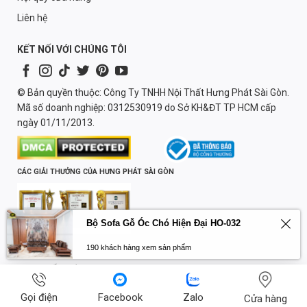
Liên hệ
KẾT NỐI VỚI CHÚNG TÔI
© Bản quyền thuộc: Công Ty TNHH Nội Thất Hưng Phát Sài Gòn.
Mã số doanh nghiệp: 0312530919 do Sở KH&ĐT TP HCM cấp
ngày 01/11/2013.
CÁC GIẢI THƯỞNG CỦA HƯNG PHÁT SÀI GÒN
Chịu trách nhiệm nội dung:
Lương Quốc Trường
Gọi điện
Facebook
Zalo
Cửa hàng