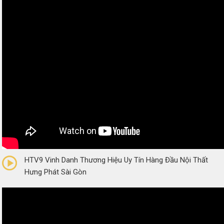
0/5
(0 Reviews)
HTV9 Vinh Danh Thương Hiệu Uy Tín Hàng Đầu Nội Thất
Hưng Phát Sài Gòn