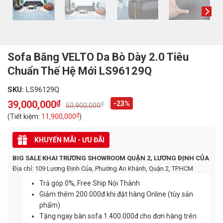
Sofa Băng VELTO Da Bò Dày 2.0 Tiêu
Chuẩn Thế Hệ Mới LS96129Q
SKU:
LS96129Q
39,000,000
₫
-23%
₫
50,900,000
Original
Current
price
price
₫
(Tiết kiệm:
11,900,000
)
was:
is:
50,900,000₫.
39,000,000₫.
KHUYẾN MÃI - ƯU ĐÃI
BIG SALE KHAI TRƯƠNG SHOWROOM QUẬN 2, LƯƠNG ĐỊNH CỦA
Địa chỉ: 109 Lương Định Của, Phường An Khánh, Quận 2, TP.HCM
Trả góp 0%, Free Ship Nội Thành
Giảm thêm 200.000đ khi đặt hàng Online (tùy sản
phẩm)
Tặng ngay bàn sofa 1.400.000đ cho đơn hàng trên