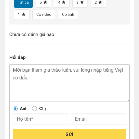
Tất cả
5
4
3
2
1
Có video
Có ảnh
Chưa có đánh giá nào.
Hỏi đáp
Anh
Chị
GỬI