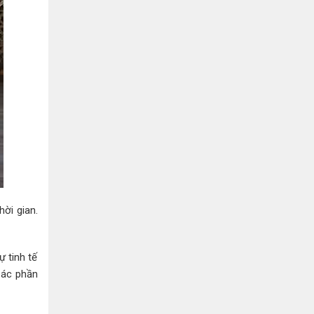
ời gian.
 tinh tế
Các phần