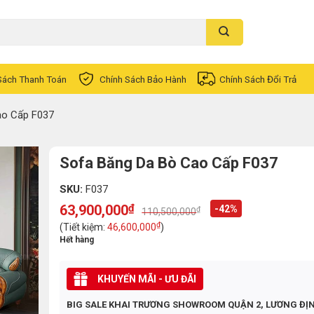
Sách Thanh Toán
Chính Sách Bảo Hành
Chính Sách Đổi Trả
ao Cấp F037
Sofa Băng Da Bò Cao Cấp F037
SKU:
F037
63,900,000
₫
-42%
₫
110,500,000
Original
Current
price
price
₫
(Tiết kiệm:
46,600,000
)
was:
is:
Hết hàng
110,500,000₫.
63,900,000₫.
KHUYẾN MÃI - ƯU ĐÃI
BIG SALE KHAI TRƯƠNG SHOWROOM QUẬN 2, LƯƠNG ĐỊ