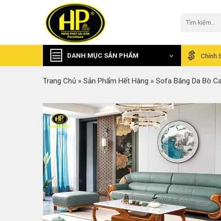
Skip
to
Tìm
kiếm:
content
DANH MỤC SẢN PHẨM
Chính 
Trang Chủ
»
Sản Phẩm Hết Hàng
»
Sofa Băng Da Bò C