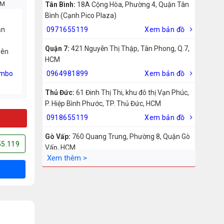
CM
Tân Bình:
18A Cộng Hòa, Phường 4, Quận Tân
Bình (Cạnh Pico Plaza)
ản
0971655119
Xem bản đồ
Quận 7:
421 Nguyễn Thị Thập, Tân Phong, Q.7,
rên
HCM
mbo
0964981899
Xem bản đồ
Thủ Đức:
61 Đinh Thị Thi, khu đô thị Vạn Phúc,
P. Hiệp Bình Phước, TP. Thủ Đức, HCM
0918655119
Xem bản đồ
Gò Vấp:
760 Quang Trung, Phường 8, Quận Gò
55.119
Vấp, HCM
0942755119
Xem bản đồ
Biên Hòa:
211 – 213 – 215 Đồng Khởi, Phường
Tam Hiệp, Biên Hòa, Đồng Nai
0969455119
Xem bản đồ