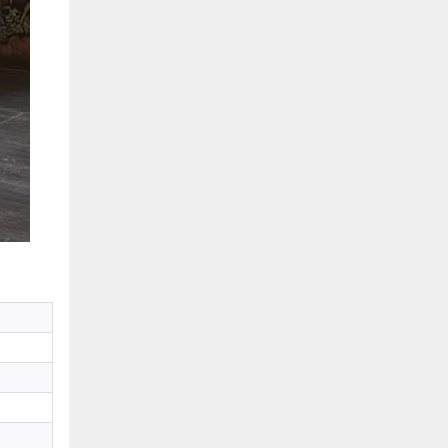
Hồ Chí Minh
0901655119
Xem bản đồ
KHU VỰC MIỀN BẮC
Hà Nội:
13-14 Lô B2 Shophouse 24h, Đường Tố
Hữu, P. Vạn Phúc, Q. Hà Đông, Hà Nội
0916655119
Xem bản đồ
Vĩnh Phúc:
17-19 Nguyễn Tất Thành, Phường
Liên Bảo, Vĩnh Yên, Vĩnh Phúc
0915655119
Xem bản đồ