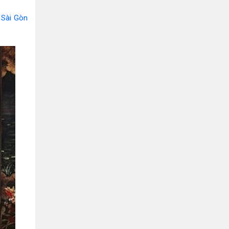
Bình Dương:
155 Quốc Lộ 1K, Khu Phố Đông A,
Phường Đông Hòa, Dĩ An, Bình Dương
Sài Gòn
0978041299
Xem bản đồ
Bình Dương:
415 Đại lộ Bình Dương, Phường
Thủ Dầu Một, TP HCM
0793655119
Xem bản đồ
Bà Rịa:
643 CMT8, P. Long Toàn, Tp Bà Rịa,
Tỉnh BRVT
0916455868
Xem bản đồ
Lâm Đồng:
207 Trần Hưng Đạo, Thị trấn Liên
Nghĩa, Huyện Đức Trọng, Tỉnh Lâm Đồng
0971655118
Xem bản đồ
Cần Thơ:
218 Đường 3 tháng 2, Phường Hưng
Lợi, Quận Ninh Kiều, TP. Cần Thơ
0898655119
Xem bản đồ
Củ Chi:
72A Đường Tỉnh Lộ 15, Ấp 11A, Củ Chi,