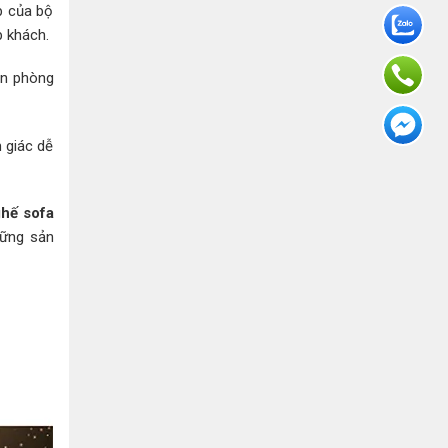
p của bộ
p khách.
an phòng
 giác dễ
ghế sofa
hững sản