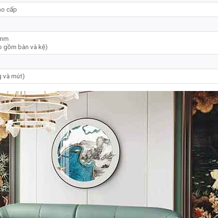
ao cấp
 mm
o gồm bàn và kệ)
 và mút)