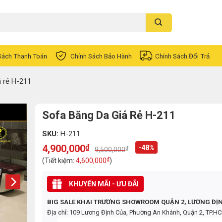
Sách Thanh Toán
Chính Sách Bảo Hành
Chính Sách Đổi Trả
á rẻ H-211
Sofa Băng Da Giá Rẻ H-211
SKU:
H-211
4,900,000
₫
-48%
₫
9,500,000
Original
Current
price
price
₫
(Tiết kiệm:
4,600,000
)
was:
is:
9,500,000₫.
4,900,000₫.
KHUYẾN MÃI - ƯU ĐÃI
BIG SALE KHAI TRƯƠNG SHOWROOM QUẬN 2, LƯƠNG ĐỊ
Địa chỉ: 109 Lương Định Của, Phường An Khánh, Quận 2, TP.H