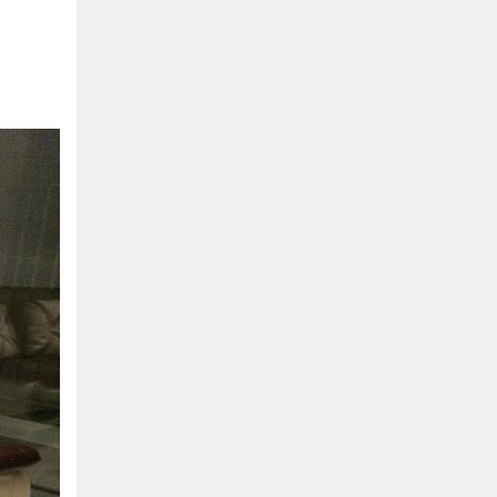
Bình Dương:
155 Quốc Lộ 1K, Khu Phố Đông A,
Phường Đông Hòa, Dĩ An, Bình Dương
0978041299
Xem bản đồ
Bình Dương:
415 Đại lộ Bình Dương, Phường
Thủ Dầu Một, TP HCM
0793655119
Xem bản đồ
Bà Rịa:
643 CMT8, P. Long Toàn, Tp Bà Rịa,
Tỉnh BRVT
0916455868
Xem bản đồ
Lâm Đồng:
207 Trần Hưng Đạo, Thị trấn Liên
Nghĩa, Huyện Đức Trọng, Tỉnh Lâm Đồng
0971655118
Xem bản đồ
Cần Thơ:
218 Đường 3 tháng 2, Phường Hưng
Lợi, Quận Ninh Kiều, TP. Cần Thơ
0898655119
Xem bản đồ
Củ Chi:
72A Đường Tỉnh Lộ 15, Ấp 11A, Củ Chi,