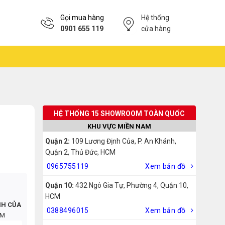
Gọi mua hàng
Hệ thống
0901 655 119
cửa hàng
HỆ THỐNG 15 SHOWROOM TOÀN QUỐC
KHU VỰC MIỀN NAM
Quận 2:
109 Lương Định Của, P. An Khánh,
Quận 2, Thủ Đức, HCM
0965755119
Xem bản đồ
Quận 10:
432 Ngô Gia Tự, Phường 4, Quận 10,
HCM
NH CỦA
0388496015
Xem bản đồ
CM