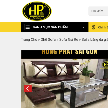
Skip
to
Tìm
kiếm:
content
DANH MỤC SẢN PHẨM
Chính 
Trang Chủ
»
Ghế Sofa
»
Sofa Giá Rẻ
»
Sofa băng da gi