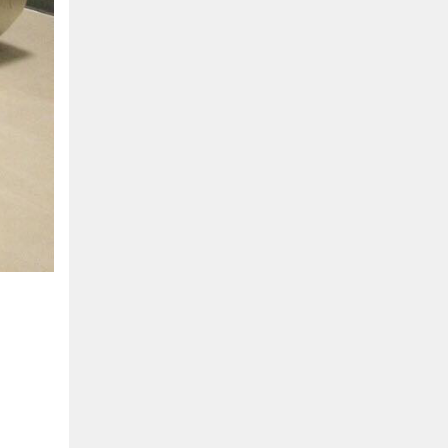
Hồ Chí Minh
0901655119
Xem bản đồ
KHU VỰC MIỀN BẮC
Hà Nội:
13-14 Lô B2 Shophouse 24h, Đường Tố
Hữu, P. Vạn Phúc, Q. Hà Đông, Hà Nội
0916655119
Xem bản đồ
Vĩnh Phúc:
17-19 Nguyễn Tất Thành, Phường
Liên Bảo, Vĩnh Yên, Vĩnh Phúc
0915655119
Xem bản đồ