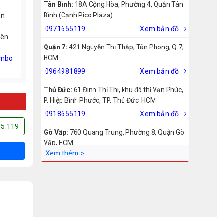
Tân Bình:
18A Cộng Hòa, Phường 4, Quận Tân
Bình (Cạnh Pico Plaza)
ản
0971655119
Xem bản đồ
rên
Quận 7:
421 Nguyễn Thị Thập, Tân Phong, Q.7,
HCM
mbo
0964981899
Xem bản đồ
Thủ Đức:
61 Đinh Thị Thi, khu đô thị Vạn Phúc,
P. Hiệp Bình Phước, TP. Thủ Đức, HCM
0918655119
Xem bản đồ
55.119
Gò Vấp:
760 Quang Trung, Phường 8, Quận Gò
Vấp, HCM
0942755119
Xem bản đồ
Biên Hòa:
211 – 213 – 215 Đồng Khởi, Phường
Tam Hiệp, Biên Hòa, Đồng Nai
0969455119
Xem bản đồ