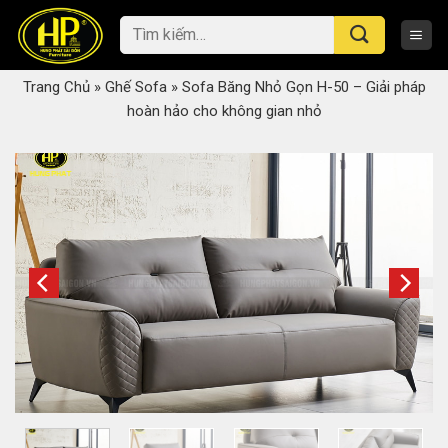
Skip
Tìm
to
kiếm:
content
Trang Chủ
»
Ghế Sofa
»
Sofa Băng Nhỏ Gọn H-50 – Giải pháp
hoàn hảo cho không gian nhỏ