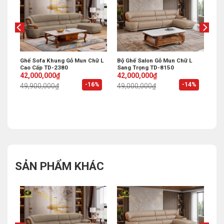
i
Ghế Sofa Khung Gỗ Mun Chữ L
Bộ Ghế Salon Gỗ Mun Chữ L
Cao Cấp TD-2380
Sang Trọng TD-8150
Original
Current
Original
Current
42,000,000
₫
42,000,000
₫
price
price
price
price
%
-16%
-14%
49,900,000
₫
49,000,000
₫
was:
is:
was:
is:
49,900,000₫.
42,000,000₫.
49,000,000₫.
42,000,000₫.
SẢN PHẨM KHÁC