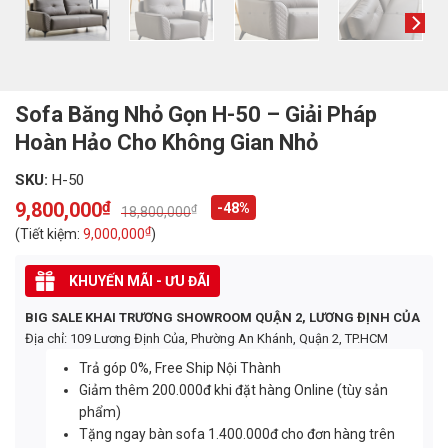
Sofa Băng Nhỏ Gọn H-50 – Giải Pháp
Hoàn Hảo Cho Không Gian Nhỏ
SKU:
H-50
9,800,000
₫
-48%
₫
18,800,000
Original
Current
price
price
₫
(Tiết kiệm:
9,000,000
)
was:
is:
18,800,000₫.
9,800,000₫.
KHUYẾN MÃI - ƯU ĐÃI
BIG SALE KHAI TRƯƠNG SHOWROOM QUẬN 2, LƯƠNG ĐỊNH CỦA
Địa chỉ: 109 Lương Định Của, Phường An Khánh, Quận 2, TP.HCM
Trả góp 0%, Free Ship Nội Thành
Giảm thêm 200.000đ khi đặt hàng Online (tùy sản
phẩm)
Tặng ngay bàn sofa 1.400.000đ cho đơn hàng trên