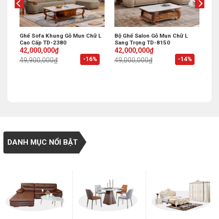
Ghế Sofa Khung Gỗ Mun Chữ L
Bộ Ghế Salon Gỗ Mun Chữ L
Cao Cấp TD-2380
Sang Trọng TD-8150
Original
Current
Original
Current
42,000,000
₫
42,000,000
₫
price
price
price
price
%
-16%
-14%
49,900,000
₫
49,000,000
₫
was:
is:
was:
is:
49,900,000₫.
42,000,000₫.
49,000,000₫.
42,000,000₫.
DANH MỤC NỔI BẬT