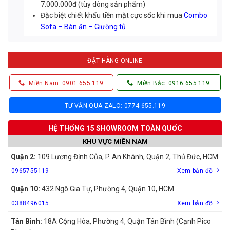
7.000.000đ (tùy dòng sản phẩm)
Đặc biệt chiết khấu tiền mặt cực sốc khi mua
Combo
Sofa – Bàn ăn – Giường tủ
ĐẶT HÀNG ONLINE
Miền Nam: 0901.655.119
Miền Bắc: 0916.655.119
TƯ VẤN QUA ZALO: 0774.655.119
HỆ THỐNG 15 SHOWROOM TOÀN QUỐC
KHU VỰC MIỀN NAM
Quận 2:
109 Lương Định Của, P. An Khánh, Quận 2, Thủ Đức, HCM
0965755119
Xem bản đồ
Quận 10:
432 Ngô Gia Tự, Phường 4, Quận 10, HCM
0388496015
Xem bản đồ
Tân Bình:
18A Cộng Hòa, Phường 4, Quận Tân Bình (Cạnh Pico