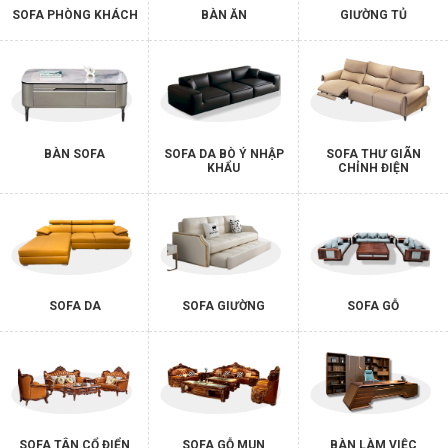
SOFA PHÒNG KHÁCH
BÀN ĂN
GIƯỜNG TỦ
BÀN SOFA
SOFA DA BÒ Ý NHẬP
SOFA THƯ GIÃN
KHẨU
CHỈNH ĐIỆN
SOFA DA
SOFA GIƯỜNG
SOFA GỖ
SOFA TÂN CỔ ĐIỂN
SOFA GỖ MUN
BÀN LÀM VIỆC