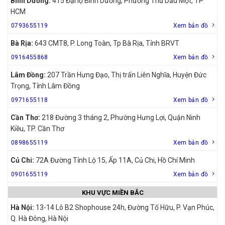
Bình Dương:
415 Đại lộ Bình Dương, Phường Thủ Dầu Một, TP
HCM
0793655119
Xem bản đồ
Bà Rịa:
643 CMT8, P. Long Toàn, Tp Bà Rịa, Tỉnh BRVT
0916455868
Xem bản đồ
Lâm Đồng:
207 Trần Hưng Đạo, Thị trấn Liên Nghĩa, Huyện Đức
Trọng, Tỉnh Lâm Đồng
0971655118
Xem bản đồ
Cần Thơ:
218 Đường 3 tháng 2, Phường Hưng Lợi, Quận Ninh
Kiều, TP. Cần Thơ
0898655119
Xem bản đồ
Củ Chi:
72A Đường Tỉnh Lộ 15, Ấp 11A, Củ Chi, Hồ Chí Minh
0901655119
Xem bản đồ
KHU VỰC MIỀN BẮC
Hà Nội:
13-14 Lô B2 Shophouse 24h, Đường Tố Hữu, P. Vạn Phúc,
Q. Hà Đông, Hà Nội