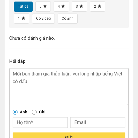
Tất cả
5
4
3
2
1
Có video
Có ảnh
Chưa có đánh giá nào.
Hỏi đáp
Anh
Chị
GỬI