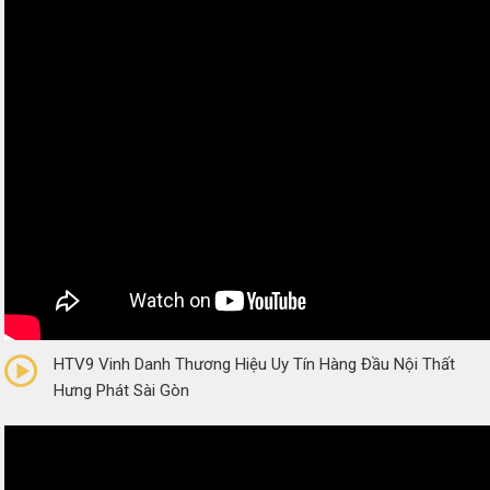
0/5
(0 Reviews)
HTV9 Vinh Danh Thương Hiệu Uy Tín Hàng Đầu Nội Thất
Hưng Phát Sài Gòn