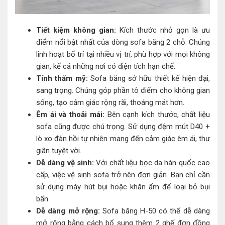
Tiết kiệm không gian:
Kích thước nhỏ gọn là ưu
điểm nổi bật nhất của dòng sofa băng 2 chỗ. Chúng
linh hoạt bố trí tại nhiều vị trí, phù hợp với mọi không
gian, kể cả những nơi có diện tích hạn chế.
Tính thẩm mỹ:
Sofa băng sở hữu thiết kế hiện đại,
sang trọng. Chúng góp phần tô điểm cho không gian
sống, tạo cảm giác rộng rãi, thoáng mát hơn.
Êm ái và thoải mái:
Bên cạnh kích thước, chất liệu
sofa cũng được chú trọng. Sử dụng đệm mút D40 +
lò xo đàn hồi tự nhiên mang đến cảm giác êm ái, thư
giãn tuyệt vời.
Dễ dàng vệ sinh:
Với chất liệu bọc da hàn quốc cao
cấp, việc vệ sinh sofa trở nên đơn giản. Bạn chỉ cần
sử dụng máy hút bụi hoặc khăn ẩm để loại bỏ bụi
bẩn.
Dễ dàng mở rộng:
Sofa băng H-50 có thể dễ dàng
mở rộng bằng cách bổ sung thêm 2 ghế đơn đồng