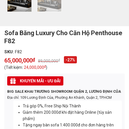
Sofa Băng Luxury Cho Căn Hộ Penthouse
F82
SKU:
F82
65,000,000
₫
-27%
₫
89,000,000
Original
Current
price
price
₫
(Tiết kiệm:
24,000,000
)
was:
is:
89,000,000₫.
65,000,000₫.
KHUYẾN MÃI - ƯU ĐÃI
BIG SALE KHAI TRƯƠNG SHOWROOM QUẬN 2, LƯƠNG ĐỊNH CỦA
Địa chỉ: 109 Lương Định Của, Phường An Khánh, Quận 2, TP.HCM
Trả góp 0%, Free Ship Nội Thành
Giảm thêm 200.000đ khi đặt hàng Online (tùy sản
phẩm)
Tặng ngay bàn sofa 1.400.000đ cho đơn hàng trên