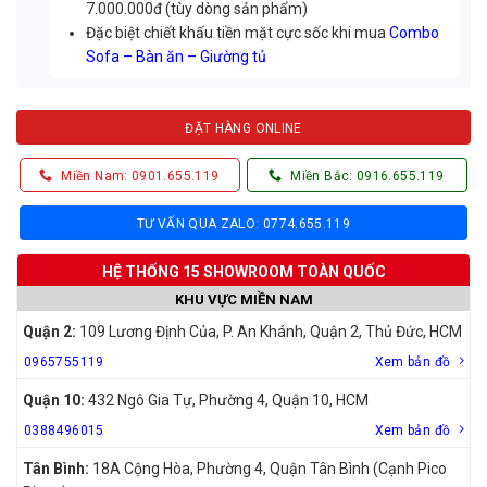
7.000.000đ (tùy dòng sản phẩm)
Đặc biệt chiết khấu tiền mặt cực sốc khi mua
Combo
Sofa – Bàn ăn – Giường tủ
ĐẶT HÀNG ONLINE
Miền Nam: 0901.655.119
Miền Bắc: 0916.655.119
TƯ VẤN QUA ZALO: 0774.655.119
HỆ THỐNG 15 SHOWROOM TOÀN QUỐC
KHU VỰC MIỀN NAM
Quận 2:
109 Lương Định Của, P. An Khánh, Quận 2, Thủ Đức, HCM
0965755119
Xem bản đồ
Quận 10:
432 Ngô Gia Tự, Phường 4, Quận 10, HCM
0388496015
Xem bản đồ
Tân Bình:
18A Cộng Hòa, Phường 4, Quận Tân Bình (Cạnh Pico