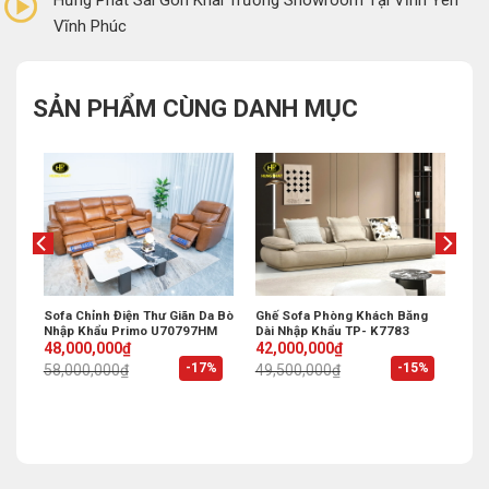
Vĩnh Phúc
SẢN PHẨM CÙNG DANH MỤC
Mới
Sofa Chỉnh Điện Thư Giãn Da Bò
Ghế Sofa Phòng Khách Băng
Nhập Khẩu Primo U70797HM
Dài Nhập Khẩu TP- K7783
Original
Current
Original
Current
48,000,000
₫
42,000,000
₫
price
price
price
price
%
-17%
-15%
58,000,000
₫
49,500,000
₫
was:
is:
was:
is:
58,000,000₫.
48,000,000₫.
49,500,000₫.
42,000,000₫.