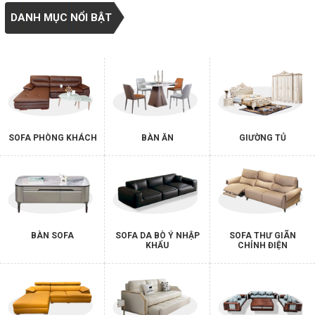
DANH MỤC NỔI BẬT
SOFA PHÒNG KHÁCH
BÀN ĂN
GIƯỜNG TỦ
BÀN SOFA
SOFA DA BÒ Ý NHẬP
SOFA THƯ GIÃN
KHẨU
CHỈNH ĐIỆN