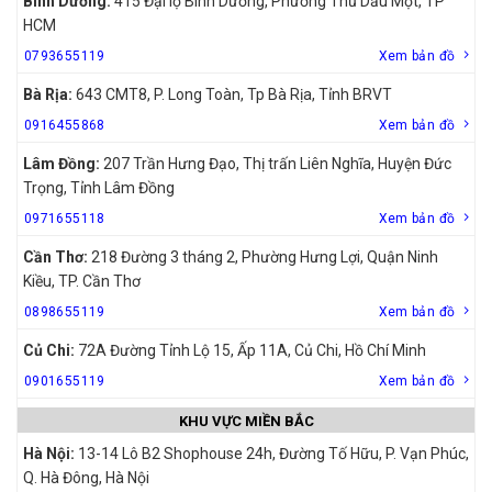
Bình Dương:
415 Đại lộ Bình Dương, Phường Thủ Dầu Một, TP
HCM
0793655119
Xem bản đồ
Bà Rịa:
643 CMT8, P. Long Toàn, Tp Bà Rịa, Tỉnh BRVT
0916455868
Xem bản đồ
Lâm Đồng:
207 Trần Hưng Đạo, Thị trấn Liên Nghĩa, Huyện Đức
Trọng, Tỉnh Lâm Đồng
0971655118
Xem bản đồ
Cần Thơ:
218 Đường 3 tháng 2, Phường Hưng Lợi, Quận Ninh
Kiều, TP. Cần Thơ
0898655119
Xem bản đồ
Củ Chi:
72A Đường Tỉnh Lộ 15, Ấp 11A, Củ Chi, Hồ Chí Minh
0901655119
Xem bản đồ
KHU VỰC MIỀN BẮC
Hà Nội:
13-14 Lô B2 Shophouse 24h, Đường Tố Hữu, P. Vạn Phúc,
Q. Hà Đông, Hà Nội