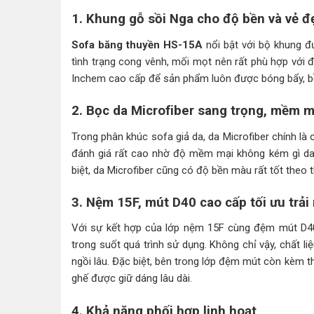
1. Khung gỗ sồi Nga cho độ bền và vẻ đ
Sofa băng thuyền HS-15A
nổi bật với bộ khung đư
tình trạng cong vênh, mối mọt nên rất phù hợp với đ
Inchem cao cấp để sản phẩm luôn được bóng bẩy, bền 
2. Bọc da Microfiber sang trọng, mềm mạ
Trong phân khúc sofa giả da, da Microfiber chính là
đánh giá rất cao nhờ độ mềm mại không kém gì da
biệt, da Microfiber cũng có độ bền màu rất tốt theo t
3. Nệm 15F, mút D40 cao cấp tối ưu trải
Với sự kết hợp của lớp nệm 15F cùng đệm mút D4
trong suốt quá trình sử dụng. Không chỉ vậy, chất l
ngồi lâu. Đặc biệt, bên trong lớp đệm mút còn kèm t
ghế được giữ dáng lâu dài.
4. Khả năng phối hợp linh hoạt