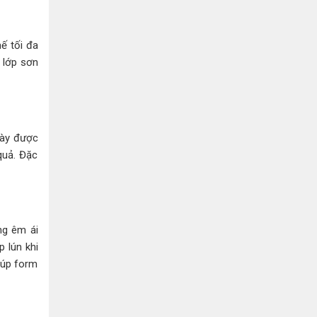
ế tối đa
 lớp sơn
này được
quả. Đặc
ng êm ái
p lún khi
iúp form