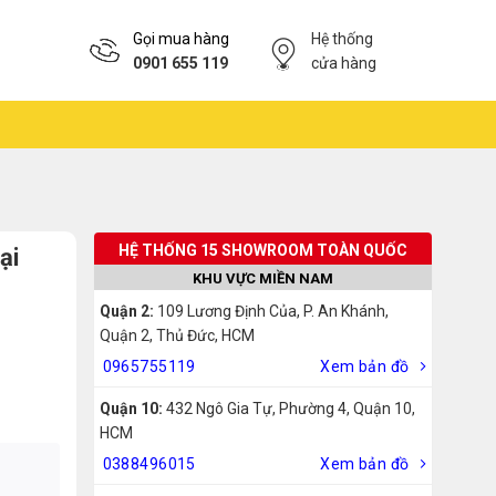
Gọi mua hàng
Hệ thống
0901 655 119
cửa hàng
HỆ THỐNG 15 SHOWROOM TOÀN QUỐC
ại
KHU VỰC MIỀN NAM
Quận 2:
109 Lương Định Của, P. An Khánh,
Quận 2, Thủ Đức, HCM
0965755119
Xem bản đồ
Quận 10:
432 Ngô Gia Tự, Phường 4, Quận 10,
HCM
0388496015
Xem bản đồ