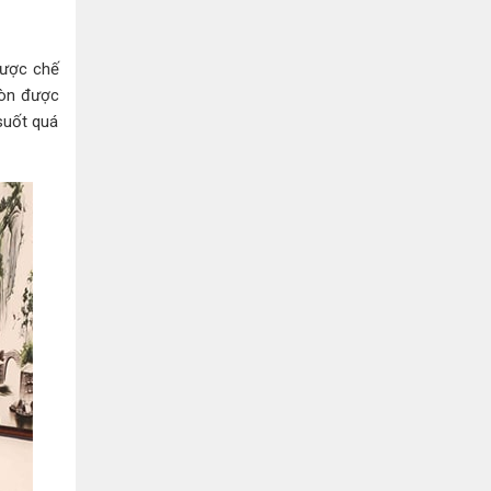
Bình Dương:
155 Quốc Lộ 1K, Khu Phố Đông A,
Phường Đông Hòa, Dĩ An, Bình Dương
0978041299
Xem bản đồ
được chế
còn được
Bình Dương:
415 Đại lộ Bình Dương, Phường
suốt quá
Thủ Dầu Một, TP HCM
0793655119
Xem bản đồ
Bà Rịa:
643 CMT8, P. Long Toàn, Tp Bà Rịa,
Tỉnh BRVT
0916455868
Xem bản đồ
Lâm Đồng:
207 Trần Hưng Đạo, Thị trấn Liên
Nghĩa, Huyện Đức Trọng, Tỉnh Lâm Đồng
0971655118
Xem bản đồ
Cần Thơ:
218 Đường 3 tháng 2, Phường Hưng
Lợi, Quận Ninh Kiều, TP. Cần Thơ
0898655119
Xem bản đồ
Củ Chi:
72A Đường Tỉnh Lộ 15, Ấp 11A, Củ Chi,