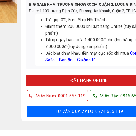
BIG SALE KHAI TRƯƠNG SHOWROOM QUẬN 2, LƯƠNG ĐỊ
Địa chỉ: 109 Lương Định Của, Phường An Khánh, Quận 2, TP.H
Trả góp 0%, Free Ship Nội Thành
Giảm thêm 200.000đ khi đặt hàng Online (tùy s
phẩm)
Tặng ngay bàn sofa 1.400.000đ cho đơn hàng t
7.000.000đ (tùy dòng sản phẩm)
Đặc biệt chiết khấu tiền mặt cực sốc khi mua
Co
Sofa – Bàn ăn – Giường tủ
ĐẶT HÀNG ONLINE
Miền Nam: 0901.655.119
Miền Bắc: 0916.6
TƯ VẤN QUA ZALO: 0774.655.119