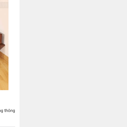
Hồ Chí Minh
0901655119
Xem bản đồ
KHU VỰC MIỀN BẮC
Hà Nội:
13-14 Lô B2 Shophouse 24h, Đường Tố
Hữu, P. Vạn Phúc, Q. Hà Đông, Hà Nội
0916655119
Xem bản đồ
Vĩnh Phúc:
17-19 Nguyễn Tất Thành, Phường
Liên Bảo, Vĩnh Yên, Vĩnh Phúc
0915655119
Xem bản đồ
ng thông