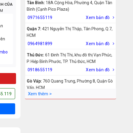
Tân Bình:
18A Cộng Hòa, Phường 4, Quận Tân
NH CỦA
Bình (Cạnh Pico Plaza)
CM
0971655119
Xem bản đồ
ản
Quận 7:
421 Nguyễn Thị Thập, Tân Phong, Q.7,
HCM
rên
0964981899
Xem bản đồ
mbo
Thủ Đức:
61 Đinh Thị Thi, khu đô thị Vạn Phúc,
P. Hiệp Bình Phước, TP. Thủ Đức, HCM
0918655119
Xem bản đồ
Gò Vấp:
760 Quang Trung, Phường 8, Quận Gò
Vấp, HCM
55.119
0942755119
Xem bản đồ
Biên Hòa:
211 – 213 – 215 Đồng Khởi, Phường
Tam Hiệp, Biên Hòa, Đồng Nai
0969455119
Xem bản đồ