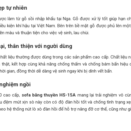
ẹp tự nhiên
ợc làm từ gỗ sồi nhập khẩu tại Nga. Gỗ được xử lý tốt giúp hạn ch
iều kiện khí hậu tại Việt Nam. Bên trên bề mặt gỗ được phủ lên một
màu và thuận tiện cho việc vệ sinh, lau chùi.
i, thân thiện với người dùng
 chất liệu thường được dùng trong các sản phẩm cao cấp. Chất liệu 
 thật, kết hợp cùng khả năng chống thấm và chống bám bẩn hiệu 
hời gian, đồng thời dễ dàng vệ sinh ngay khi bị dính vết bẩn.
 nghiệm ngồi
0 cao cấp,
sofa băng thuyền HS-15A
mang lại trải nghiệm vô cù
iệu đệm mút xịn sò này còn có độ đàn hồi tốt và chống tình trạng xẹ
heo hệ thống nút lò xò đàn hồi để hỗ trợ nâng đỡ cơ thể, cũng như g