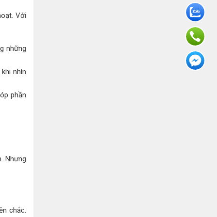
oạt. Với
ng những
khi nhìn
góp phần
n. Nhưng
ền chắc.