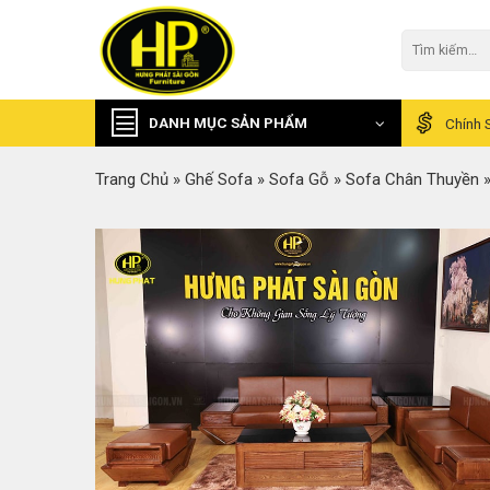
Skip
to
Tìm
kiếm:
content
DANH MỤC SẢN PHẨM
Chính 
Trang Chủ
»
Ghế Sofa
»
Sofa Gỗ
»
Sofa Chân Thuyền