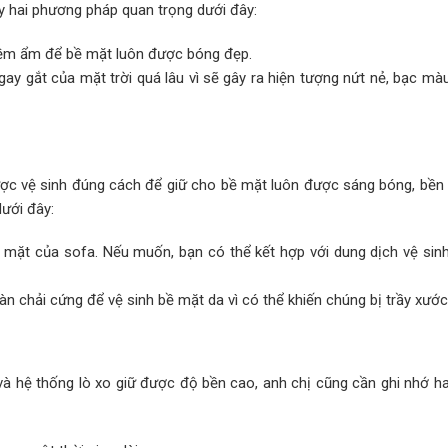
y hai phương pháp quan trọng dưới đây:
ềm ẩm để bề mặt luôn được bóng đẹp.
 gay gắt của mặt trời quá lâu vì sẽ gây ra hiện tượng nứt nẻ, bạc m
được vệ sinh đúng cách để giữ cho bề mặt luôn được sáng bóng, bền 
dưới đây:
mặt của sofa. Nếu muốn, bạn có thể kết hợp với dung dịch vệ sin
 chải cứng để vệ sinh bề mặt da vì có thể khiến chúng bị trầy xước
à hệ thống lò xo giữ được độ bền cao, anh chị cũng cần ghi nhớ ha