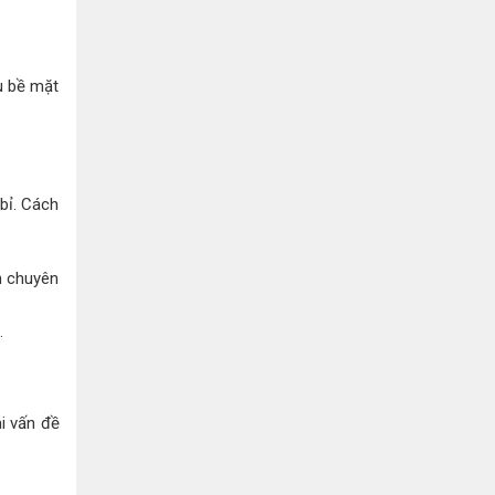
àu bề mặt
bỉ. Cách
h chuyên
.
i vấn đề