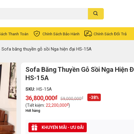
Sách Thanh Toán
Chính Sách Bảo Hành
Chính Sách Đổi Trả
»
Sofa băng thuyền gỗ sồi Nga hiện đại HS-15A
Sofa Băng Thuyền Gỗ Sồi Nga Hiện Đ
HS-15A
SKU:
HS-15A
36,800,000
₫
-38%
₫
59,000,000
Original
Current
price
price
₫
(Tiết kiệm:
22,200,000
)
was:
is:
Hết hàng
59,000,000₫.
36,800,000₫.
KHUYẾN MÃI - ƯU ĐÃI