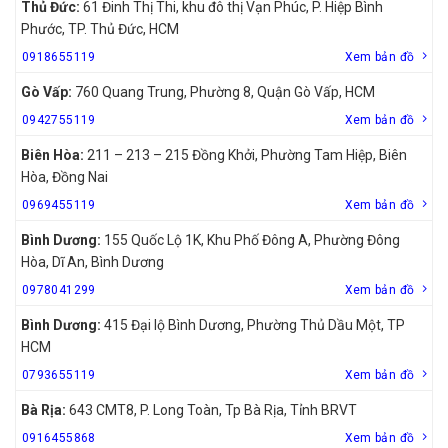
Thủ Đức:
61 Đinh Thị Thi, khu đô thị Vạn Phúc, P. Hiệp Bình
Phước, TP. Thủ Đức, HCM
0918655119
Xem bản đồ
Gò Vấp:
760 Quang Trung, Phường 8, Quận Gò Vấp, HCM
0942755119
Xem bản đồ
Biên Hòa:
211 – 213 – 215 Đồng Khởi, Phường Tam Hiệp, Biên
Hòa, Đồng Nai
0969455119
Xem bản đồ
Bình Dương:
155 Quốc Lộ 1K, Khu Phố Đông A, Phường Đông
Hòa, Dĩ An, Bình Dương
0978041299
Xem bản đồ
Bình Dương:
415 Đại lộ Bình Dương, Phường Thủ Dầu Một, TP
HCM
0793655119
Xem bản đồ
Bà Rịa:
643 CMT8, P. Long Toàn, Tp Bà Rịa, Tỉnh BRVT
0916455868
Xem bản đồ