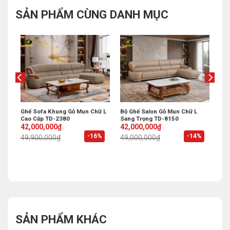
SẢN PHẨM CÙNG DANH MỤC
Ghế Sofa Khung Gỗ Mun Chữ L
Bộ Ghế Salon Gỗ Mun Chữ L
Cao Cấp TD-2380
Sang Trọng TD-8150
Original
Current
Original
Current
42,000,000
₫
42,000,000
₫
price
price
price
price
%
-16%
-14%
49,900,000
₫
49,000,000
₫
was:
is:
was:
is:
49,900,000₫.
42,000,000₫.
49,000,000₫.
42,000,000₫.
SẢN PHẨM KHÁC