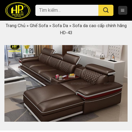
Skip
Tìm
to
kiếm:
content
Trang Chủ
»
Ghế Sofa
»
Sofa Da
»
Sofa da cao cấp chính hãng
HD-43