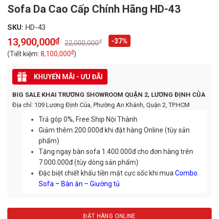
Sofa Da Cao Cấp Chính Hãng HD-43
SKU:
HD-43
13,900,000
₫
-37%
₫
22,000,000
Original
Current
price
price
₫
(Tiết kiệm:
8,100,000
)
was:
is:
22,000,000₫.
13,900,000₫.
KHUYẾN MÃI - ƯU ĐÃI
BIG SALE KHAI TRƯƠNG SHOWROOM QUẬN 2, LƯƠNG ĐỊNH CỦA
Địa chỉ: 109 Lương Định Của, Phường An Khánh, Quận 2, TP.HCM
Trả góp 0%, Free Ship Nội Thành
Giảm thêm 200.000đ khi đặt hàng Online (tùy sản
phẩm)
Tặng ngay bàn sofa 1.400.000đ cho đơn hàng trên
7.000.000đ (tùy dòng sản phẩm)
Đặc biệt chiết khấu tiền mặt cực sốc khi mua
Combo
Sofa – Bàn ăn – Giường tủ
ĐẶT HÀNG ONLINE