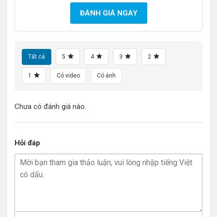
ĐÁNH GIÁ NGAY
Tất cả
5
4
3
2
1
Có video
Có ảnh
Chưa có đánh giá nào.
Hỏi đáp