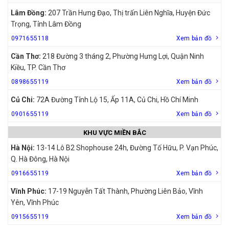
Lâm Đồng:
207 Trần Hưng Đạo, Thị trấn Liên Nghĩa, Huyện Đức
Trọng, Tỉnh Lâm Đồng
0971655118
Xem bản đồ
Cần Thơ:
218 Đường 3 tháng 2, Phường Hưng Lợi, Quận Ninh
Kiều, TP. Cần Thơ
0898655119
Xem bản đồ
Củ Chi:
72A Đường Tỉnh Lộ 15, Ấp 11A, Củ Chi, Hồ Chí Minh
0901655119
Xem bản đồ
KHU VỰC MIỀN BẮC
Hà Nội:
13-14 Lô B2 Shophouse 24h, Đường Tố Hữu, P. Vạn Phúc,
Q. Hà Đông, Hà Nội
0916655119
Xem bản đồ
Vĩnh Phúc:
17-19 Nguyễn Tất Thành, Phường Liên Bảo, Vĩnh
Yên, Vĩnh Phúc
0915655119
Xem bản đồ