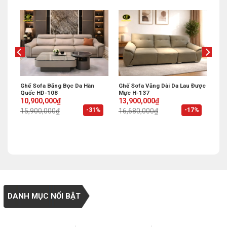
ụng
Ghế Sofa Băng Bọc Da Hàn
Ghế Sofa Văng Dài Da Lau Được
Quốc HD-108
Mực H-137
Original
Current
Original
Current
10,900,000
₫
13,900,000
₫
price
price
price
price
%
-31%
-17%
15,900,000
₫
16,680,000
₫
was:
is:
was:
is:
15,900,000₫.
10,900,000₫.
16,680,000₫.
13,900,000₫.
DANH MỤC NỔI BẬT