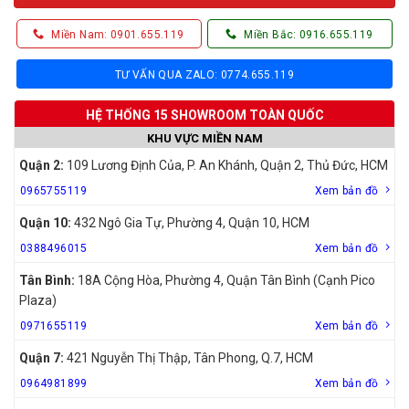
Miền Nam: 0901.655.119
Miền Bắc: 0916.655.119
TƯ VẤN QUA ZALO: 0774.655.119
HỆ THỐNG 15 SHOWROOM TOÀN QUỐC
KHU VỰC MIỀN NAM
Quận 2:
109 Lương Định Của, P. An Khánh, Quận 2, Thủ Đức, HCM
0965755119
Xem bản đồ
Quận 10:
432 Ngô Gia Tự, Phường 4, Quận 10, HCM
0388496015
Xem bản đồ
Tân Bình:
18A Cộng Hòa, Phường 4, Quận Tân Bình (Cạnh Pico
Plaza)
0971655119
Xem bản đồ
Quận 7:
421 Nguyễn Thị Thập, Tân Phong, Q.7, HCM
0964981899
Xem bản đồ