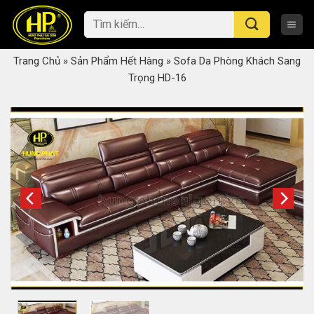
Skip
Tìm
to
kiếm:
content
Trang Chủ
»
Sản Phẩm Hết Hàng
»
Sofa Da Phòng Khách Sang
Trọng HD-16