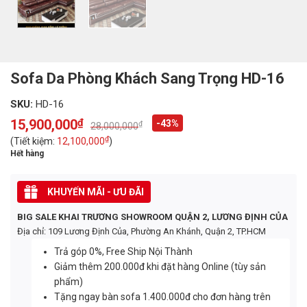
Sofa Da Phòng Khách Sang Trọng HD-16
SKU:
HD-16
15,900,000
₫
-43%
₫
28,000,000
Original
Current
price
price
₫
(Tiết kiệm:
12,100,000
)
was:
is:
Hết hàng
28,000,000₫.
15,900,000₫.
KHUYẾN MÃI - ƯU ĐÃI
BIG SALE KHAI TRƯƠNG SHOWROOM QUẬN 2, LƯƠNG ĐỊNH CỦA
Địa chỉ: 109 Lương Định Của, Phường An Khánh, Quận 2, TP.HCM
Trả góp 0%, Free Ship Nội Thành
Giảm thêm 200.000đ khi đặt hàng Online (tùy sản
phẩm)
Tặng ngay bàn sofa 1.400.000đ cho đơn hàng trên