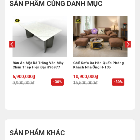
SẢN PHẨM CÙNG DANH MỤC
 Bi
Bàn Ăn Mặt Đá Trắng Vân Mây
Ghế Sofa Da Hàn Quốc Phòng
Chân Thép Hiện Đại HY6977
Khách Nhà Ống H-135
Original
Current
Original
Current
6,900,000
₫
10,900,000
₫
price
price
price
price
%
-30%
-30%
9,900,000
₫
15,500,000
₫
was:
is:
was:
is:
9,900,000₫.
6,900,000₫.
15,500,000₫.
10,900,000₫.
SẢN PHẨM KHÁC