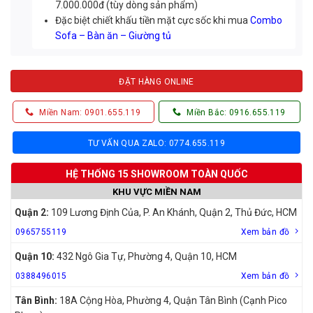
7.000.000đ (tùy dòng sản phẩm)
Đặc biệt chiết khấu tiền mặt cực sốc khi mua
Combo
Sofa – Bàn ăn – Giường tủ
ĐẶT HÀNG ONLINE
Miền Nam: 0901.655.119
Miền Bắc: 0916.655.119
TƯ VẤN QUA ZALO: 0774.655.119
HỆ THỐNG 15 SHOWROOM TOÀN QUỐC
KHU VỰC MIỀN NAM
Quận 2:
109 Lương Định Của, P. An Khánh, Quận 2, Thủ Đức, HCM
0965755119
Xem bản đồ
Quận 10:
432 Ngô Gia Tự, Phường 4, Quận 10, HCM
0388496015
Xem bản đồ
Tân Bình:
18A Cộng Hòa, Phường 4, Quận Tân Bình (Cạnh Pico