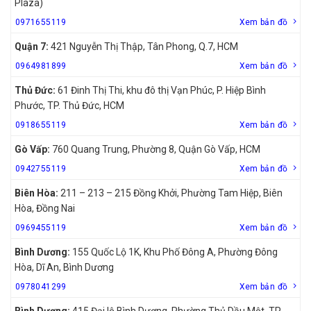
Plaza)
0971655119
Xem bản đồ
Quận 7:
421 Nguyễn Thị Thập, Tân Phong, Q.7, HCM
0964981899
Xem bản đồ
Thủ Đức:
61 Đinh Thị Thi, khu đô thị Vạn Phúc, P. Hiệp Bình
Phước, TP. Thủ Đức, HCM
0918655119
Xem bản đồ
Gò Vấp:
760 Quang Trung, Phường 8, Quận Gò Vấp, HCM
0942755119
Xem bản đồ
Biên Hòa:
211 – 213 – 215 Đồng Khởi, Phường Tam Hiệp, Biên
Hòa, Đồng Nai
0969455119
Xem bản đồ
Bình Dương:
155 Quốc Lộ 1K, Khu Phố Đông A, Phường Đông
Hòa, Dĩ An, Bình Dương
0978041299
Xem bản đồ
Bình Dương:
415 Đại lộ Bình Dương, Phường Thủ Dầu Một, TP