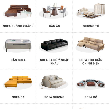
SOFA PHÒNG KHÁCH
BÀN ĂN
GIƯỜNG TỦ
BÀN SOFA
SOFA DA BÒ Ý NHẬP
SOFA THƯ GIÃN
KHẨU
CHỈNH ĐIỆN
SOFA DA
SOFA GIƯỜNG
SOFA GỖ