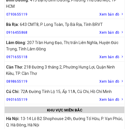
HCM
0793655119
Xem bản đồ
Bà Rịa:
643 CMT8, P. Long Toàn, Tp Bà Rịa, Tỉnh BRVT
0916455868
Xem bản đồ
Lâm Đồng:
207 Trần Hưng Đạo, Thị trấn Liên Nghĩa, Huyện Đức
Trọng, Tỉnh Lâm Đồng
0971655118
Xem bản đồ
Cần Thơ:
218 Đường 3 tháng 2, Phường Hưng Lợi, Quận Ninh
Kiều, TP. Cần Thơ
0898655119
Xem bản đồ
Củ Chi:
72A Đường Tỉnh Lộ 15, Ấp 11A, Củ Chi, Hồ Chí Minh
0901655119
Xem bản đồ
KHU VỰC MIỀN BẮC
Hà Nội:
13-14 Lô B2 Shophouse 24h, Đường Tố Hữu, P. Vạn Phúc,
Q. Hà Đông, Hà Nội