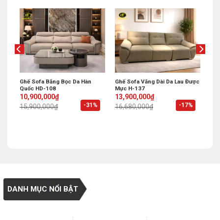
ụng
Ghế Sofa Băng Bọc Da Hàn
Ghế Sofa Văng Dài Da Lau Được
Quốc HD-108
Mực H-137
Original
Current
Original
Current
10,900,000
₫
13,900,000
₫
price
price
price
price
%
-31%
-17%
15,900,000
₫
16,680,000
₫
was:
is:
was:
is:
15,900,000₫.
10,900,000₫.
16,680,000₫.
13,900,000₫.
DANH MỤC NỔI BẬT