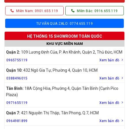
Miền Nam: 0901.655.119
Miền Bắc: 0916.655.119
TƯ VẤN QUA ZALO: 0774.655.119
HỆ THỐNG 15 SHOWROOM TOÀN QUỐC
KHU VỰC MIỀN NAM
Quận 2:
109 Lương Định Của, P. An Khánh, Quận 2, Thủ Đức, HCM
0965755119
Xem bản đồ
Quận 10:
432 Ngô Gia Tự, Phường 4, Quận 10, HCM
0388496015
Xem bản đồ
Tân Bình:
18A Cộng Hòa, Phường 4, Quận Tân Bình (Cạnh Pico
Plaza)
0971655119
Xem bản đồ
Quận 7:
421 Nguyễn Thị Thập, Tân Phong, Q.7, HCM
0964981899
Xem bản đồ