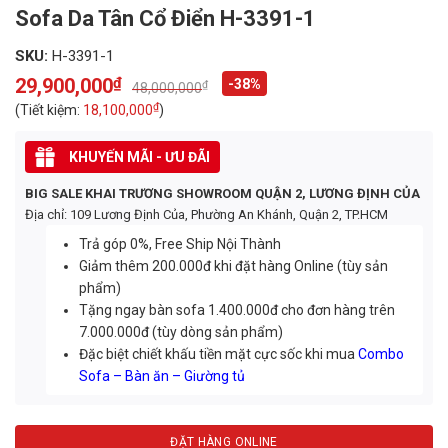
Sofa Da Tân Cổ Điển H-3391-1
SKU:
H-3391-1
29,900,000
₫
-38%
₫
48,000,000
Original
Current
price
price
₫
(Tiết kiệm:
18,100,000
)
was:
is:
48,000,000₫.
29,900,000₫.
KHUYẾN MÃI - ƯU ĐÃI
BIG SALE KHAI TRƯƠNG SHOWROOM QUẬN 2, LƯƠNG ĐỊNH CỦA
Địa chỉ: 109 Lương Định Của, Phường An Khánh, Quận 2, TP.HCM
Trả góp 0%, Free Ship Nội Thành
Giảm thêm 200.000đ khi đặt hàng Online (tùy sản
phẩm)
Tặng ngay bàn sofa 1.400.000đ cho đơn hàng trên
7.000.000đ (tùy dòng sản phẩm)
Đặc biệt chiết khấu tiền mặt cực sốc khi mua
Combo
Sofa – Bàn ăn – Giường tủ
ĐẶT HÀNG ONLINE