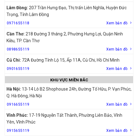
Lâm Đồng:
207 Trần Hưng Đạo, Thị trấn Liên Nghĩa, Huyện Đức
Trọng, Tỉnh Lâm Đồng
0971655118
Xem bản đồ
Cần Thơ:
218 Đường 3 tháng 2, Phường Hưng Lợi, Quận Ninh
Kiều, TP. Cần Thơ
0898655119
Xem bản đồ
Củ Chi:
72A Đường Tỉnh Lộ 15, Ấp 11A, Củ Chi, Hồ Chí Minh
0901655119
Xem bản đồ
KHU VỰC MIỀN BẮC
Hà Nội:
13-14 Lô B2 Shophouse 24h, Đường Tố Hữu, P. Vạn Phúc,
Q. Hà Đông, Hà Nội
0916655119
Xem bản đồ
Vĩnh Phúc:
17-19 Nguyễn Tất Thành, Phường Liên Bảo, Vĩnh
Yên, Vĩnh Phúc
0915655119
Xem bản đồ