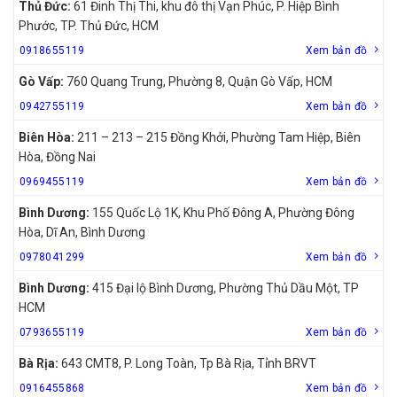
Thủ Đức:
61 Đinh Thị Thi, khu đô thị Vạn Phúc, P. Hiệp Bình
Phước, TP. Thủ Đức, HCM
0918655119
Xem bản đồ
Gò Vấp:
760 Quang Trung, Phường 8, Quận Gò Vấp, HCM
0942755119
Xem bản đồ
Biên Hòa:
211 – 213 – 215 Đồng Khởi, Phường Tam Hiệp, Biên
Hòa, Đồng Nai
0969455119
Xem bản đồ
Bình Dương:
155 Quốc Lộ 1K, Khu Phố Đông A, Phường Đông
Hòa, Dĩ An, Bình Dương
0978041299
Xem bản đồ
Bình Dương:
415 Đại lộ Bình Dương, Phường Thủ Dầu Một, TP
HCM
0793655119
Xem bản đồ
Bà Rịa:
643 CMT8, P. Long Toàn, Tp Bà Rịa, Tỉnh BRVT
0916455868
Xem bản đồ