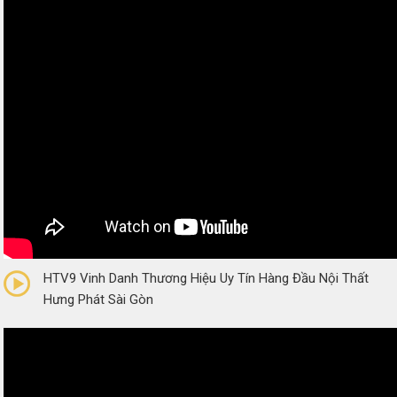
0/5
(0 Reviews)
HTV9 Vinh Danh Thương Hiệu Uy Tín Hàng Đầu Nội Thất
Hưng Phát Sài Gòn