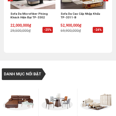
Sofa Da Microfiber Phòng
Sofa Da Cao Cấp Nhập Khẩu
Khách Hiện Đại TP-3302
TP-3311-B
Original
Current
Original
Current
22,000,000
₫
52,900,000
₫
price
price
price
price
%
-25%
-24%
29,500,000
₫
69,900,000
₫
was:
is:
was:
is:
29,500,000₫.
22,000,000₫.
69,900,000₫.
52,900,000₫.
DANH MỤC NỔI BẬT