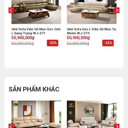
ấp
Ghế Sofa Viền Gỗ Mun Góc Chữ
Ghế Sofa Góc L Viền Gỗ Mun Tự
L Sang Trọng WJ-271
Nhiên WJ-273
Original
Current
Original
Current
50,900,000
₫
50,900,000
₫
price
price
price
price
%
-22%
-22%
65,000,000
₫
65,000,000
₫
was:
is:
was:
is:
65,000,000₫.
50,900,000₫.
65,000,000₫.
50,900,000₫.
SẢN PHẨM KHÁC