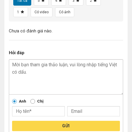
Tất cả
5
4
3
2
1
Có video
Có ảnh
Chưa có đánh giá nào.
Hỏi đáp
Anh
Chị
GỬI