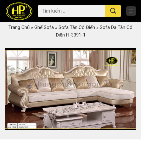
Skip
Tìm
to
kiếm:
content
Trang Chủ
»
Ghế Sofa
»
Sofa Tân Cổ Điển
»
Sofa Da Tân Cổ
Điển H-3391-1