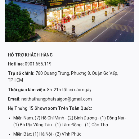
HỖ TRỢ KHÁCH HÀNG
Hotline:
0901.655.119
Trụ sở chính:
760 Quang Trung, Phường 8, Quận Gò Vấp,
TP.HCM
Thời gian làm việc:
8h-21h tất cả các ngày
Email:
noithathungphatsaigon@gmail.com
Hệ Thống 15 Showroom Trên Toàn Quốc:
Miền Nam: (7) Hồ Chí Minh - (2) Bình Dương - (1) Đồng Nai -
(1) Bà Rịa Vũng Tàu - (1) Lâm Đồng - (1) Cần Thơ
Miền Bắc: (1) Hà Nội - (2) Vĩnh Phúc