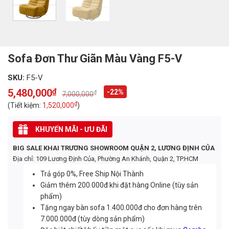
Sofa Đơn Thư Giãn Màu Vàng F5-V
SKU:
F5-V
5,480,000
₫
-22%
₫
7,000,000
Original
Current
price
price
₫
(Tiết kiệm:
1,520,000
)
was:
is:
7,000,000₫.
5,480,000₫.
KHUYẾN MÃI - ƯU ĐÃI
BIG SALE KHAI TRƯƠNG SHOWROOM QUẬN 2, LƯƠNG ĐỊNH CỦA
Địa chỉ: 109 Lương Định Của, Phường An Khánh, Quận 2, TP.HCM
Trả góp 0%, Free Ship Nội Thành
Giảm thêm 200.000đ khi đặt hàng Online (tùy sản
phẩm)
Tặng ngay bàn sofa 1.400.000đ cho đơn hàng trên
7.000.000đ (tùy dòng sản phẩm)