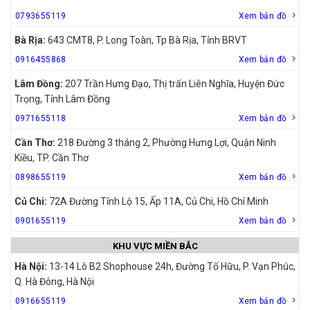
0793655119
Xem bản đồ
Bà Rịa:
643 CMT8, P. Long Toàn, Tp Bà Rịa, Tỉnh BRVT
0916455868
Xem bản đồ
Lâm Đồng:
207 Trần Hưng Đạo, Thị trấn Liên Nghĩa, Huyện Đức
Trọng, Tỉnh Lâm Đồng
0971655118
Xem bản đồ
Cần Thơ:
218 Đường 3 tháng 2, Phường Hưng Lợi, Quận Ninh
Kiều, TP. Cần Thơ
0898655119
Xem bản đồ
Củ Chi:
72A Đường Tỉnh Lộ 15, Ấp 11A, Củ Chi, Hồ Chí Minh
0901655119
Xem bản đồ
KHU VỰC MIỀN BẮC
Hà Nội:
13-14 Lô B2 Shophouse 24h, Đường Tố Hữu, P. Vạn Phúc,
Q. Hà Đông, Hà Nội
0916655119
Xem bản đồ