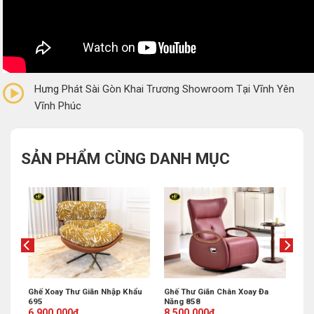
0/5
(0 Reviews)
Hưng Phát Sài Gòn Khai Trương Showroom Tại Vĩnh Yên
Vĩnh Phúc
SẢN PHẨM CÙNG DANH MỤC
ư
Ghế Xoay Thư Giãn Nhập Khẩu
Ghế Thư Giãn Chân Xoay Đa
695
Năng 858
Original
Current
Original
Current
6,900,000
₫
8,500,000
₫