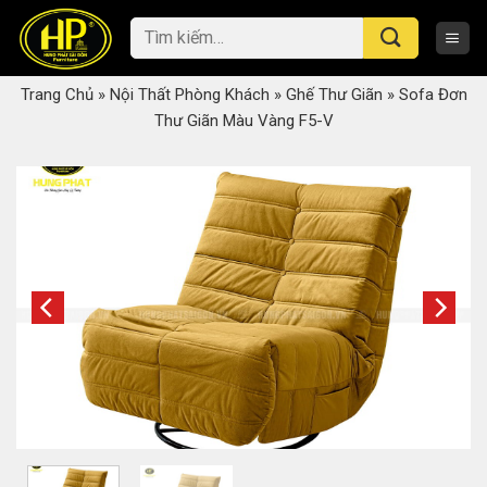
Skip
Tìm
to
kiếm:
content
Trang Chủ
»
Nội Thất Phòng Khách
»
Ghế Thư Giãn
»
Sofa Đơn
Thư Giãn Màu Vàng F5-V