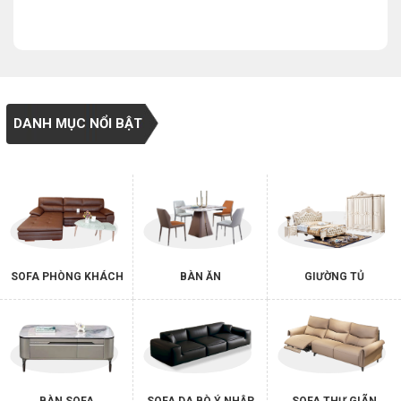
DANH MỤC NỔI BẬT
SOFA PHÒNG KHÁCH
BÀN ĂN
GIƯỜNG TỦ
BÀN SOFA
SOFA DA BÒ Ý NHẬP
SOFA THƯ GIÃN