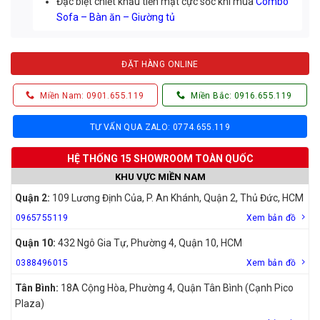
Đặc biệt chiết khấu tiền mặt cực sốc khi mua
Combo
Sofa – Bàn ăn – Giường tủ
ĐẶT HÀNG ONLINE
Miền Nam: 0901.655.119
Miền Bắc: 0916.655.119
TƯ VẤN QUA ZALO: 0774.655.119
HỆ THỐNG 15 SHOWROOM TOÀN QUỐC
KHU VỰC MIỀN NAM
Quận 2:
109 Lương Định Của, P. An Khánh, Quận 2, Thủ Đức, HCM
0965755119
Xem bản đồ
Quận 10:
432 Ngô Gia Tự, Phường 4, Quận 10, HCM
0388496015
Xem bản đồ
Tân Bình:
18A Cộng Hòa, Phường 4, Quận Tân Bình (Cạnh Pico
Plaza)