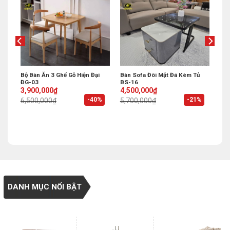
Bộ Bàn Ăn 3 Ghế Gỗ Hiện Đại
Bàn Sofa Đôi Mặt Đá Kèm Tủ
ĐG-03
BS-16
Original
Current
Original
Current
3,900,000
₫
4,500,000
₫
price
price
price
price
%
-40%
-21%
6,500,000
₫
5,700,000
₫
was:
is:
was:
is:
6,500,000₫.
3,900,000₫.
5,700,000₫.
4,500,000₫.
DANH MỤC NỔI BẬT