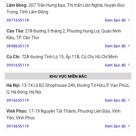
Lâm Đồng:
207 Trần Hưng Đạo, Thị trấn Liên Nghĩa, Huyện Đức
Trọng, Tỉnh Lâm Đồng
0971655118
Xem bản đồ
Cần Thơ:
218 Đường 3 tháng 2, Phường Hưng Lợi, Quận Ninh
Kiều, TP. Cần Thơ
0898655119
Xem bản đồ
Củ Chi:
72A Đường Tỉnh Lộ 15, Ấp 11A, Củ Chi, Hồ Chí Minh
0901655119
Xem bản đồ
KHU VỰC MIỀN BẮC
Hà Nội:
13-14 Lô B2 Shophouse 24h, Đường Tố Hữu, P. Vạn Phúc,
Q. Hà Đông, Hà Nội
0916655119
Xem bản đồ
Vĩnh Phúc:
17-19 Nguyễn Tất Thành, Phường Liên Bảo, Vĩnh
Yên, Vĩnh Phúc
0915655119
Xem bản đồ