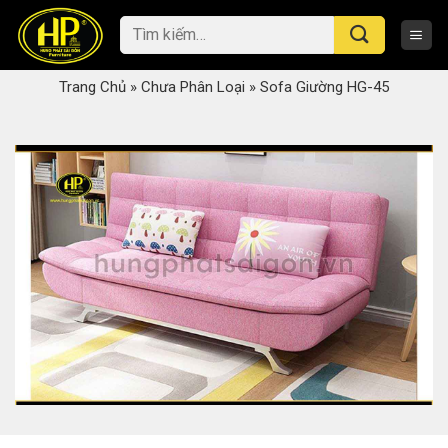
Skip
Tìm
to
kiếm:
content
Trang Chủ
»
Chưa Phân Loại
»
Sofa Giường HG-45