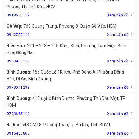
Phước, TP. Thủ Đức, HCM
0918655119
Xem bản đồ
Gò Vấp:
760 Quang Trung, Phường 8, Quận Gò Vấp, HCM
0942755119
Xem bản đồ
Biên Hòa:
211 – 213 – 215 Đồng Khởi, Phường Tam Hiệp, Biên
Hòa, Đồng Nai
0969455119
Xem bản đồ
Bình Dương:
155 Quốc Lộ 1K, Khu Phố Đông A, Phường Đông
Hòa, Dĩ An, Bình Dương
0978041299
Xem bản đồ
Bình Dương:
415 Đại lộ Bình Dương, Phường Thủ Dầu Một, TP
HCM
0793655119
Xem bản đồ
Bà Rịa:
643 CMT8, P. Long Toàn, Tp Bà Rịa, Tỉnh BRVT
0916455868
Xem bản đồ