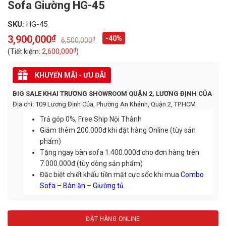
Sofa Giường HG-45
SKU:
HG-45
3,900,000
₫
-40%
₫
6,500,000
Original
Current
price
price
₫
(Tiết kiệm:
2,600,000
)
was:
is:
6,500,000₫.
3,900,000₫.
KHUYẾN MÃI - ƯU ĐÃI
BIG SALE KHAI TRƯƠNG SHOWROOM QUẬN 2, LƯƠNG ĐỊNH CỦA
Địa chỉ: 109 Lương Định Của, Phường An Khánh, Quận 2, TP.HCM
Trả góp 0%, Free Ship Nội Thành
Giảm thêm 200.000đ khi đặt hàng Online (tùy sản
phẩm)
Tặng ngay bàn sofa 1.400.000đ cho đơn hàng trên
7.000.000đ (tùy dòng sản phẩm)
Đặc biệt chiết khấu tiền mặt cực sốc khi mua
Combo
Sofa – Bàn ăn – Giường tủ
ĐẶT HÀNG ONLINE