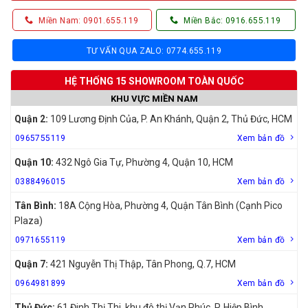
Miền Nam: 0901.655.119
Miền Bắc: 0916.655.119
TƯ VẤN QUA ZALO: 0774.655.119
HỆ THỐNG 15 SHOWROOM TOÀN QUỐC
KHU VỰC MIỀN NAM
Quận 2:
109 Lương Định Của, P. An Khánh, Quận 2, Thủ Đức, HCM
0965755119
Xem bản đồ
Quận 10:
432 Ngô Gia Tự, Phường 4, Quận 10, HCM
0388496015
Xem bản đồ
Tân Bình:
18A Cộng Hòa, Phường 4, Quận Tân Bình (Cạnh Pico
Plaza)
0971655119
Xem bản đồ
Quận 7:
421 Nguyễn Thị Thập, Tân Phong, Q.7, HCM
0964981899
Xem bản đồ
Thủ Đức:
61 Đinh Thị Thi, khu đô thị Vạn Phúc, P. Hiệp Bình