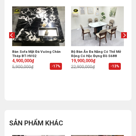
Bàn Sofa Mặt Đá Vuông Chân
Bộ Bàn Ăn Đa Năng Có Thể Mở
Thép BT-HV02
Rộng Có Hộc Đựng Đồ S688
4
Original
Current
Original
Current
4,900,000
₫
19,900,000
₫
price
price
price
price
-17%
-13%
5,900,000
₫
22,900,000
₫
was:
is:
was:
is:
5,900,000₫.
4,900,000₫.
22,900,000₫.
19,900,000₫.
%
SẢN PHẨM KHÁC