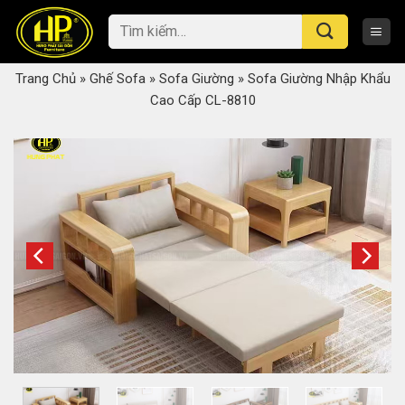
Skip
Tìm
to
kiếm:
content
Trang Chủ
»
Ghế Sofa
»
Sofa Giường
»
Sofa Giường Nhập Khẩu
Cao Cấp CL-8810