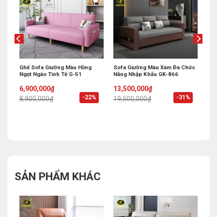
Ghế Sofa Giường Màu Hồng
Sofa Giường Màu Xám Đa Chức
Ngọt Ngào Tinh Tế G-51
Năng Nhập Khẩu GK-866
Original
Current
Original
Current
6,900,000
₫
13,500,000
₫
price
price
price
price
%
-22%
-31%
8,900,000
₫
19,500,000
₫
was:
is:
was:
is:
8,900,000₫.
6,900,000₫.
19,500,000₫.
13,500,000₫.
SẢN PHẨM KHÁC