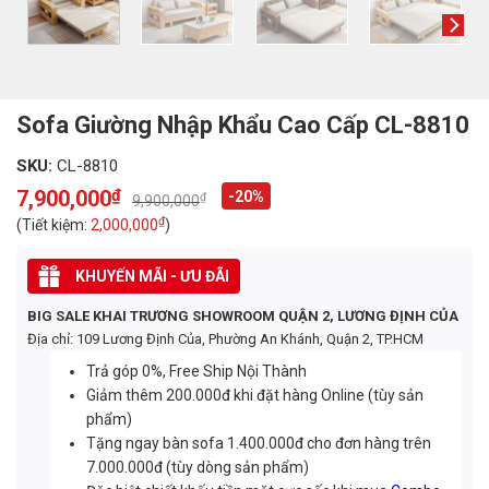
Sofa Giường Nhập Khẩu Cao Cấp CL-8810
SKU:
CL-8810
7,900,000
₫
-20%
₫
9,900,000
Original
Current
price
price
₫
(Tiết kiệm:
2,000,000
)
was:
is:
9,900,000₫.
7,900,000₫.
KHUYẾN MÃI - ƯU ĐÃI
BIG SALE KHAI TRƯƠNG SHOWROOM QUẬN 2, LƯƠNG ĐỊNH CỦA
Địa chỉ: 109 Lương Định Của, Phường An Khánh, Quận 2, TP.HCM
Trả góp 0%, Free Ship Nội Thành
Giảm thêm 200.000đ khi đặt hàng Online (tùy sản
phẩm)
Tặng ngay bàn sofa 1.400.000đ cho đơn hàng trên
7.000.000đ (tùy dòng sản phẩm)