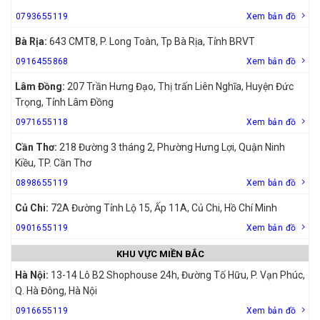
0793655119
Xem bản đồ
Bà Rịa:
643 CMT8, P. Long Toàn, Tp Bà Rịa, Tỉnh BRVT
0916455868
Xem bản đồ
Lâm Đồng:
207 Trần Hưng Đạo, Thị trấn Liên Nghĩa, Huyện Đức
Trọng, Tỉnh Lâm Đồng
0971655118
Xem bản đồ
Cần Thơ:
218 Đường 3 tháng 2, Phường Hưng Lợi, Quận Ninh
Kiều, TP. Cần Thơ
0898655119
Xem bản đồ
Củ Chi:
72A Đường Tỉnh Lộ 15, Ấp 11A, Củ Chi, Hồ Chí Minh
0901655119
Xem bản đồ
KHU VỰC MIỀN BẮC
Hà Nội:
13-14 Lô B2 Shophouse 24h, Đường Tố Hữu, P. Vạn Phúc,
Q. Hà Đông, Hà Nội
0916655119
Xem bản đồ