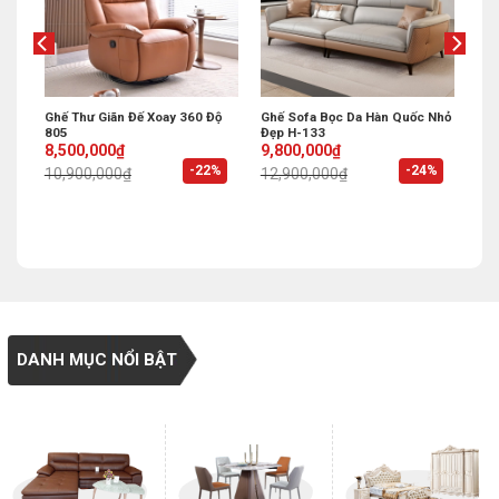
g
Ghế Thư Giãn Đế Xoay 360 Độ
Ghế Sofa Bọc Da Hàn Quốc Nhỏ
805
Đẹp H-133
Original
Current
Original
Current
8,500,000
₫
9,800,000
₫
price
price
price
price
%
-22%
-24%
10,900,000
₫
12,900,000
₫
was:
is:
was:
is:
10,900,000₫.
8,500,000₫.
12,900,000₫.
9,800,000₫.
DANH MỤC NỔI BẬT