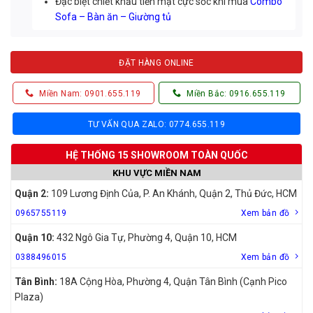
Đặc biệt chiết khấu tiền mặt cực sốc khi mua
Combo
Sofa – Bàn ăn – Giường tủ
ĐẶT HÀNG ONLINE
Miền Nam: 0901.655.119
Miền Bắc: 0916.655.119
TƯ VẤN QUA ZALO: 0774.655.119
HỆ THỐNG 15 SHOWROOM TOÀN QUỐC
KHU VỰC MIỀN NAM
Quận 2:
109 Lương Định Của, P. An Khánh, Quận 2, Thủ Đức, HCM
0965755119
Xem bản đồ
Quận 10:
432 Ngô Gia Tự, Phường 4, Quận 10, HCM
0388496015
Xem bản đồ
Tân Bình:
18A Cộng Hòa, Phường 4, Quận Tân Bình (Cạnh Pico
Plaza)