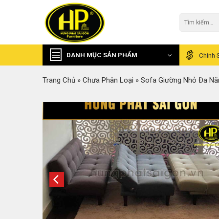
Skip
to
Tìm
kiếm:
content
DANH MỤC SẢN PHẨM
Chính 
Trang Chủ
»
Chưa Phân Loại
»
Sofa Giường Nhỏ Đa Nă