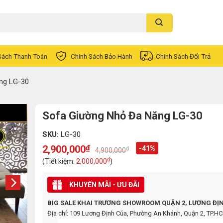
Sách Thanh Toán
Chính Sách Bảo Hành
Chính Sách Đổi Trả
ng LG-30
Sofa Giường Nhỏ Đa Năng LG-30
SKU:
LG-30
2,900,000
₫
-41%
₫
4,900,000
Original
Current
price
price
₫
(Tiết kiệm:
2,000,000
)
was:
is:
4,900,000₫.
2,900,000₫.
KHUYẾN MÃI - ƯU ĐÃI
BIG SALE KHAI TRƯƠNG SHOWROOM QUẬN 2, LƯƠNG ĐỊ
Địa chỉ: 109 Lương Định Của, Phường An Khánh, Quận 2, TP.H