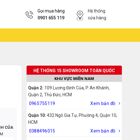
Gọi mua hàng
Hệ thống
0901 655 119
cửa hàng
HỆ THỐNG 15 SHOWROOM TOÀN QUỐC
KHU VỰC MIỀN NAM
Quận 2:
109 Lương Định Của, P. An Khánh,
Quận 2, Thủ Đức, HCM
0965755119
Xem bản đồ
Quận 10:
432 Ngô Gia Tự, Phường 4, Quận 10,
HCM
NH CỦA
0388496015
Xem bản đồ
CM