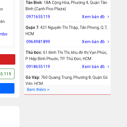
Tân Bình:
18A Cộng Hòa, Phường 4, Quận Tân
Bình (Cạnh Pico Plaza)
ản
0971655119
Xem bản đồ
rên
Quận 7:
421 Nguyễn Thị Thập, Tân Phong, Q.7,
HCM
mbo
0964981899
Xem bản đồ
Thủ Đức:
61 Đinh Thị Thi, khu đô thị Vạn Phúc,
P. Hiệp Bình Phước, TP. Thủ Đức, HCM
0918655119
Xem bản đồ
55.119
Gò Vấp:
760 Quang Trung, Phường 8, Quận Gò
Vấp, HCM
0942755119
Xem bản đồ
Biên Hòa:
211 – 213 – 215 Đồng Khởi, Phường
Tam Hiệp, Biên Hòa, Đồng Nai
0969455119
Xem bản đồ