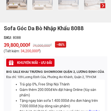
Sofa Góc Da Bò Nhập Khẩu 8088
SKU:
8088
39,800,000
₫
-46%
₫
74,000,000
Original
Current
price
price
₫
(Tiết kiệm:
34,200,000
)
was:
is:
74,000,000₫.
39,800,000₫.
KHUYẾN MÃI - ƯU ĐÃI
BIG SALE KHAI TRƯƠNG SHOWROOM QUẬN 2, LƯƠNG ĐỊNH CỦA
Địa chỉ: 109 Lương Định Của, Phường An Khánh, Quận 2, TP.HCM
Trả góp 0%, Free Ship Nội Thành
Giảm thêm 200.000đ khi đặt hàng Online (tùy sản
phẩm)
Tặng ngay bàn sofa 1.400.000đ cho đơn hàng trên
7.000.000đ (tùy dòng sản phẩm)