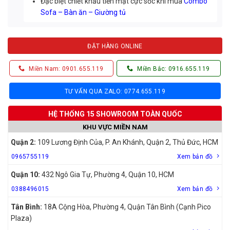
Đặc biệt chiết khấu tiền mặt cực sốc khi mua
Combo
Sofa – Bàn ăn – Giường tủ
ĐẶT HÀNG ONLINE
Miền Nam: 0901.655.119
Miền Bắc: 0916.655.119
TƯ VẤN QUA ZALO: 0774.655.119
HỆ THỐNG 15 SHOWROOM TOÀN QUỐC
KHU VỰC MIỀN NAM
Quận 2:
109 Lương Định Của, P. An Khánh, Quận 2, Thủ Đức, HCM
0965755119
Xem bản đồ
Quận 10:
432 Ngô Gia Tự, Phường 4, Quận 10, HCM
0388496015
Xem bản đồ
Tân Bình:
18A Cộng Hòa, Phường 4, Quận Tân Bình (Cạnh Pico
Plaza)