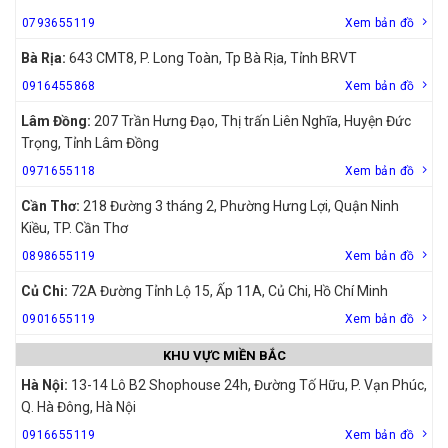
0793655119
Xem bản đồ
Bà Rịa:
643 CMT8, P. Long Toàn, Tp Bà Rịa, Tỉnh BRVT
0916455868
Xem bản đồ
Lâm Đồng:
207 Trần Hưng Đạo, Thị trấn Liên Nghĩa, Huyện Đức
Trọng, Tỉnh Lâm Đồng
0971655118
Xem bản đồ
Cần Thơ:
218 Đường 3 tháng 2, Phường Hưng Lợi, Quận Ninh
Kiều, TP. Cần Thơ
0898655119
Xem bản đồ
Củ Chi:
72A Đường Tỉnh Lộ 15, Ấp 11A, Củ Chi, Hồ Chí Minh
0901655119
Xem bản đồ
KHU VỰC MIỀN BẮC
Hà Nội:
13-14 Lô B2 Shophouse 24h, Đường Tố Hữu, P. Vạn Phúc,
Q. Hà Đông, Hà Nội
0916655119
Xem bản đồ