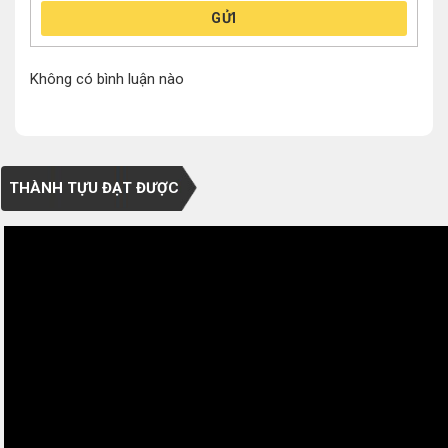
GỬI
Không có bình luận nào
THÀNH TỰU ĐẠT ĐƯỢC