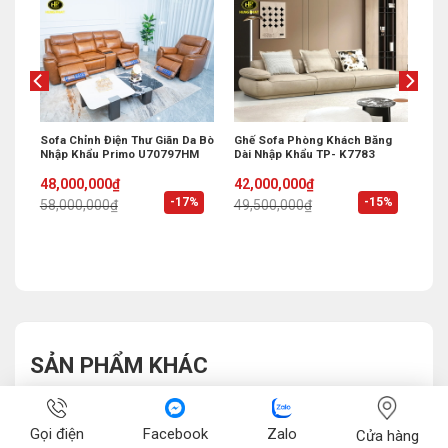
Mới
Sofa Chỉnh Điện Thư Giãn Da Bò
Ghế Sofa Phòng Khách Băng
Nhập Khẩu Primo U70797HM
Dài Nhập Khẩu TP- K7783
Original
Current
Original
Current
48,000,000
₫
42,000,000
₫
price
price
price
price
%
-17%
-15%
58,000,000
₫
49,500,000
₫
was:
is:
was:
is:
58,000,000₫.
48,000,000₫.
49,500,000₫.
42,000,000₫.
SẢN PHẨM KHÁC
Gọi điện
Facebook
Zalo
Cửa hàng