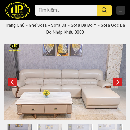
Skip
Tìm
to
kiếm:
content
Trang Chủ
»
Ghế Sofa
»
Sofa Da
»
Sofa Da Bò Ý
»
Sofa Góc Da
Bò Nhập Khẩu 8088