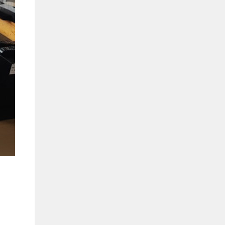
Hồ Chí Minh
0901655119
Xem bản đồ
KHU VỰC MIỀN BẮC
Hà Nội:
13-14 Lô B2 Shophouse 24h, Đường Tố
Hữu, P. Vạn Phúc, Q. Hà Đông, Hà Nội
0916655119
Xem bản đồ
Vĩnh Phúc:
17-19 Nguyễn Tất Thành, Phường
Liên Bảo, Vĩnh Yên, Vĩnh Phúc
0915655119
Xem bản đồ