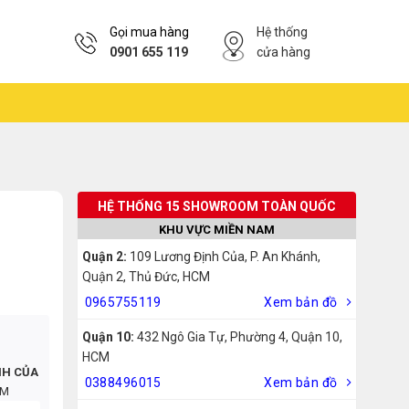
Gọi mua hàng
Hệ thống
0901 655 119
cửa hàng
HỆ THỐNG 15 SHOWROOM TOÀN QUỐC
KHU VỰC MIỀN NAM
Quận 2:
109 Lương Định Của, P. An Khánh,
Quận 2, Thủ Đức, HCM
0965755119
Xem bản đồ
Quận 10:
432 Ngô Gia Tự, Phường 4, Quận 10,
HCM
NH CỦA
0388496015
Xem bản đồ
CM