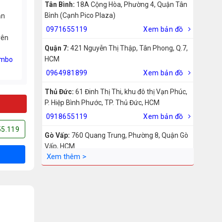
Tân Bình:
18A Cộng Hòa, Phường 4, Quận Tân
Bình (Cạnh Pico Plaza)
ản
0971655119
Xem bản đồ
rên
Quận 7:
421 Nguyễn Thị Thập, Tân Phong, Q.7,
HCM
mbo
0964981899
Xem bản đồ
Thủ Đức:
61 Đinh Thị Thi, khu đô thị Vạn Phúc,
P. Hiệp Bình Phước, TP. Thủ Đức, HCM
0918655119
Xem bản đồ
55.119
Gò Vấp:
760 Quang Trung, Phường 8, Quận Gò
Vấp, HCM
0942755119
Xem bản đồ
Biên Hòa:
211 – 213 – 215 Đồng Khởi, Phường
Tam Hiệp, Biên Hòa, Đồng Nai
0969455119
Xem bản đồ