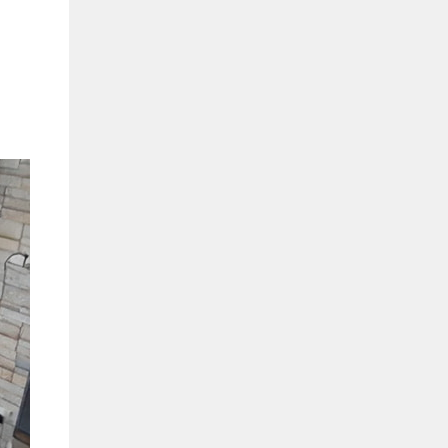
Bình Dương:
155 Quốc Lộ 1K, Khu Phố Đông A,
Phường Đông Hòa, Dĩ An, Bình Dương
0978041299
Xem bản đồ
Bình Dương:
415 Đại lộ Bình Dương, Phường
Thủ Dầu Một, TP HCM
0793655119
Xem bản đồ
Bà Rịa:
643 CMT8, P. Long Toàn, Tp Bà Rịa,
Tỉnh BRVT
0916455868
Xem bản đồ
Lâm Đồng:
207 Trần Hưng Đạo, Thị trấn Liên
Nghĩa, Huyện Đức Trọng, Tỉnh Lâm Đồng
0971655118
Xem bản đồ
Cần Thơ:
218 Đường 3 tháng 2, Phường Hưng
Lợi, Quận Ninh Kiều, TP. Cần Thơ
0898655119
Xem bản đồ
Củ Chi:
72A Đường Tỉnh Lộ 15, Ấp 11A, Củ Chi,