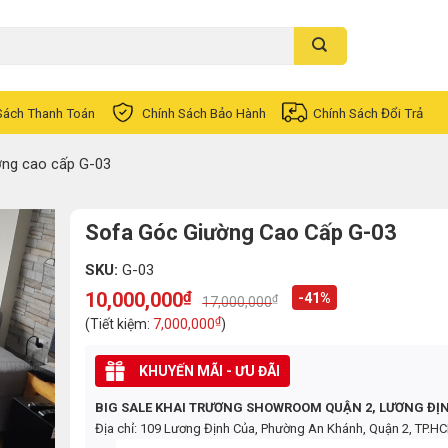
Sách Thanh Toán
Chính Sách Bảo Hành
Chính Sách Đổi Trả
ờng cao cấp G-03
Sofa Góc Giường Cao Cấp G-03
SKU:
G-03
10,000,000
₫
-41%
₫
17,000,000
Original
Current
price
price
₫
(Tiết kiệm:
7,000,000
)
was:
is:
17,000,000₫.
10,000,000₫.
KHUYẾN MÃI - ƯU ĐÃI
BIG SALE KHAI TRƯƠNG SHOWROOM QUẬN 2, LƯƠNG ĐỊ
Địa chỉ: 109 Lương Định Của, Phường An Khánh, Quận 2, TP.H