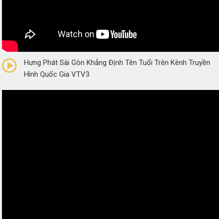
0/5
(0 Reviews)
Hưng Phát Sài Gòn Khẳng Định Tên Tuổi Trên Kênh Truyền
Hình Quốc Gia VTV3