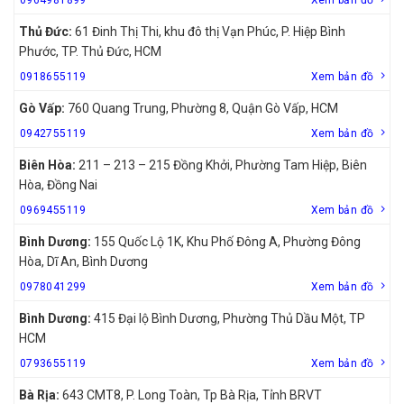
Thủ Đức:
61 Đinh Thị Thi, khu đô thị Vạn Phúc, P. Hiệp Bình
Phước, TP. Thủ Đức, HCM
0918655119
Xem bản đồ
Gò Vấp:
760 Quang Trung, Phường 8, Quận Gò Vấp, HCM
0942755119
Xem bản đồ
Biên Hòa:
211 – 213 – 215 Đồng Khởi, Phường Tam Hiệp, Biên
Hòa, Đồng Nai
0969455119
Xem bản đồ
Bình Dương:
155 Quốc Lộ 1K, Khu Phố Đông A, Phường Đông
Hòa, Dĩ An, Bình Dương
0978041299
Xem bản đồ
Bình Dương:
415 Đại lộ Bình Dương, Phường Thủ Dầu Một, TP
HCM
0793655119
Xem bản đồ
Bà Rịa:
643 CMT8, P. Long Toàn, Tp Bà Rịa, Tỉnh BRVT