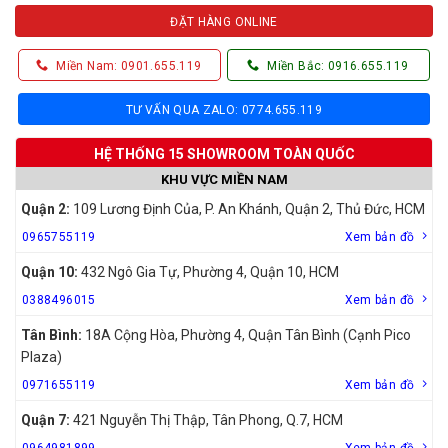
ĐẶT HÀNG ONLINE
Miền Nam: 0901.655.119
Miền Bắc: 0916.655.119
TƯ VẤN QUA ZALO: 0774.655.119
HỆ THỐNG 15 SHOWROOM TOÀN QUỐC
KHU VỰC MIỀN NAM
Quận 2:
109 Lương Định Của, P. An Khánh, Quận 2, Thủ Đức, HCM
0965755119
Xem bản đồ
Quận 10:
432 Ngô Gia Tự, Phường 4, Quận 10, HCM
0388496015
Xem bản đồ
Tân Bình:
18A Cộng Hòa, Phường 4, Quận Tân Bình (Cạnh Pico
Plaza)
0971655119
Xem bản đồ
Quận 7:
421 Nguyễn Thị Thập, Tân Phong, Q.7, HCM
0964981899
Xem bản đồ