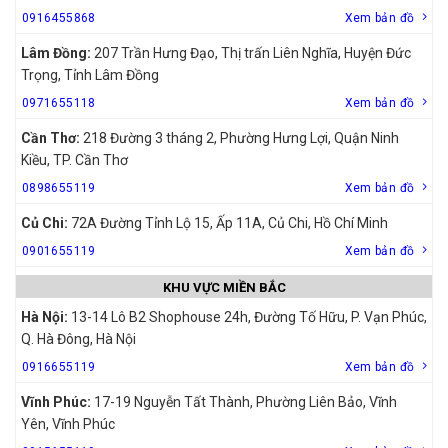
0916455868
Xem bản đồ
Lâm Đồng:
207 Trần Hưng Đạo, Thị trấn Liên Nghĩa, Huyện Đức
Trọng, Tỉnh Lâm Đồng
0971655118
Xem bản đồ
Cần Thơ:
218 Đường 3 tháng 2, Phường Hưng Lợi, Quận Ninh
Kiều, TP. Cần Thơ
0898655119
Xem bản đồ
Củ Chi:
72A Đường Tỉnh Lộ 15, Ấp 11A, Củ Chi, Hồ Chí Minh
0901655119
Xem bản đồ
KHU VỰC MIỀN BẮC
Hà Nội:
13-14 Lô B2 Shophouse 24h, Đường Tố Hữu, P. Vạn Phúc,
Q. Hà Đông, Hà Nội
0916655119
Xem bản đồ
Vĩnh Phúc:
17-19 Nguyễn Tất Thành, Phường Liên Bảo, Vĩnh
Yên, Vĩnh Phúc