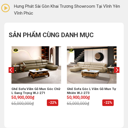
Hưng Phát Sài Gòn Khai Trương Showroom Tại Vĩnh Yên
Vĩnh Phúc
SẢN PHẨM CÙNG DANH MỤC
ấp
Ghế Sofa Viền Gỗ Mun Góc Chữ
Ghế Sofa Góc L Viền Gỗ Mun Tự
L Sang Trọng WJ-271
Nhiên WJ-273
Original
Current
Original
Current
50,900,000
₫
50,900,000
₫
price
price
price
price
%
-22%
-22%
65,000,000
₫
65,000,000
₫
was:
is:
was:
is:
65,000,000₫.
50,900,000₫.
65,000,000₫.
50,900,000₫.