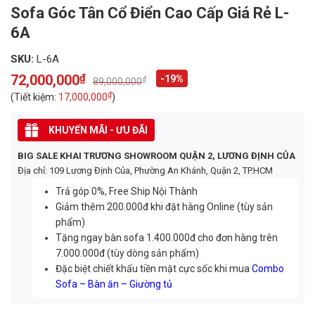
Sofa Góc Tân Cổ Điển Cao Cấp Giá Rẻ L-
6A
SKU:
L-6A
72,000,000
₫
-19%
₫
89,000,000
Original
Current
price
price
₫
(Tiết kiệm:
17,000,000
)
was:
is:
89,000,000₫.
72,000,000₫.
KHUYẾN MÃI - ƯU ĐÃI
BIG SALE KHAI TRƯƠNG SHOWROOM QUẬN 2, LƯƠNG ĐỊNH CỦA
Địa chỉ: 109 Lương Định Của, Phường An Khánh, Quận 2, TP.HCM
Trả góp 0%, Free Ship Nội Thành
Giảm thêm 200.000đ khi đặt hàng Online (tùy sản
phẩm)
Tặng ngay bàn sofa 1.400.000đ cho đơn hàng trên
7.000.000đ (tùy dòng sản phẩm)
Đặc biệt chiết khấu tiền mặt cực sốc khi mua
Combo
Sofa – Bàn ăn – Giường tủ