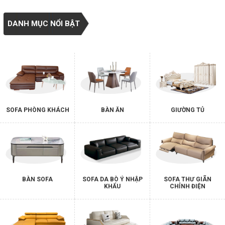
DANH MỤC NỔI BẬT
SOFA PHÒNG KHÁCH
BÀN ĂN
GIƯỜNG TỦ
BÀN SOFA
SOFA DA BÒ Ý NHẬP
SOFA THƯ GIÃN
KHẨU
CHỈNH ĐIỆN