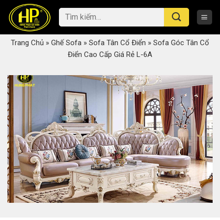
Skip
Tìm
to
kiếm:
content
Trang Chủ
»
Ghế Sofa
»
Sofa Tân Cổ Điển
»
Sofa Góc Tân Cổ
Điển Cao Cấp Giá Rẻ L-6A