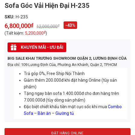
Sofa Góc Vải Hiện Đại H-235
SKU:
H-235
6,800,000
₫
-43%
₫
12,000,000
Original
Current
price
price
₫
(Tiết kiệm:
5,200,000
)
was:
is:
12,000,000₫.
6,800,000₫.
KHUYẾN MÃI - ƯU ĐÃI
BIG SALE KHAI TRƯƠNG SHOWROOM QUẬN 2, LƯƠNG ĐỊNH CỦA
Địa chỉ: 109 Lương Định Của, Phường An Khánh, Quận 2, TP.HCM
Trả góp 0%, Free Ship Nội Thành
Giảm thêm 200.000đ khi đặt hàng Online (tùy sản
phẩm)
Tặng ngay bàn sofa 1.400.000đ cho đơn hàng trên
7.000.000đ (tùy dòng sản phẩm)
Đặc biệt chiết khấu tiền mặt cực sốc khi mua
Combo
Sofa – Bàn ăn – Giường tủ
ĐẶT HÀNG ONLINE