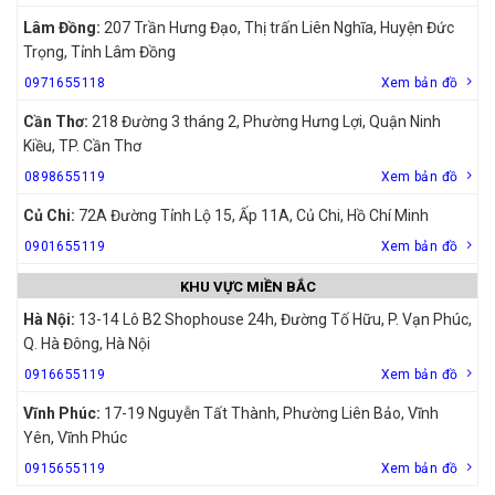
Lâm Đồng:
207 Trần Hưng Đạo, Thị trấn Liên Nghĩa, Huyện Đức
Trọng, Tỉnh Lâm Đồng
0971655118
Xem bản đồ
Cần Thơ:
218 Đường 3 tháng 2, Phường Hưng Lợi, Quận Ninh
Kiều, TP. Cần Thơ
0898655119
Xem bản đồ
Củ Chi:
72A Đường Tỉnh Lộ 15, Ấp 11A, Củ Chi, Hồ Chí Minh
0901655119
Xem bản đồ
KHU VỰC MIỀN BẮC
Hà Nội:
13-14 Lô B2 Shophouse 24h, Đường Tố Hữu, P. Vạn Phúc,
Q. Hà Đông, Hà Nội
0916655119
Xem bản đồ
Vĩnh Phúc:
17-19 Nguyễn Tất Thành, Phường Liên Bảo, Vĩnh
Yên, Vĩnh Phúc
0915655119
Xem bản đồ