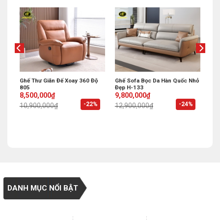
g
Ghế Thư Giãn Đế Xoay 360 Độ
Ghế Sofa Bọc Da Hàn Quốc Nhỏ
805
Đẹp H-133
Original
Current
Original
Current
8,500,000
₫
9,800,000
₫
price
price
price
price
%
-22%
-24%
10,900,000
₫
12,900,000
₫
was:
is:
was:
is:
10,900,000₫.
8,500,000₫.
12,900,000₫.
9,800,000₫.
DANH MỤC NỔI BẬT