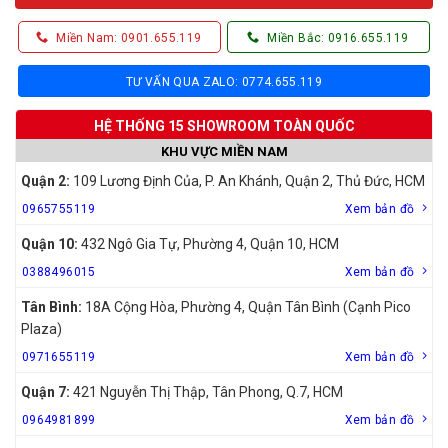
Miền Nam: 0901.655.119
Miền Bắc: 0916.655.119
TƯ VẤN QUA ZALO: 0774.655.119
HỆ THỐNG 15 SHOWROOM TOÀN QUỐC
KHU VỰC MIỀN NAM
Quận 2:
109 Lương Định Của, P. An Khánh, Quận 2, Thủ Đức, HCM
0965755119
Xem bản đồ
Quận 10:
432 Ngô Gia Tự, Phường 4, Quận 10, HCM
0388496015
Xem bản đồ
Tân Bình:
18A Cộng Hòa, Phường 4, Quận Tân Bình (Cạnh Pico
Plaza)
0971655119
Xem bản đồ
Quận 7:
421 Nguyễn Thị Thập, Tân Phong, Q.7, HCM
0964981899
Xem bản đồ