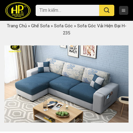
Skip
Tìm
to
kiếm:
content
Trang Chủ
»
Ghế Sofa
»
Sofa Góc
»
Sofa Góc Vải Hiện Đại H-
235