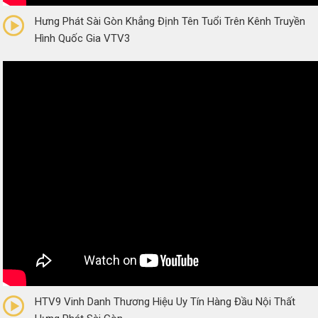
Hưng Phát Sài Gòn Khẳng Định Tên Tuổi Trên Kênh Truyền
Hình Quốc Gia VTV3
0/5
(0 Reviews)
HTV9 Vinh Danh Thương Hiệu Uy Tín Hàng Đầu Nội Thất