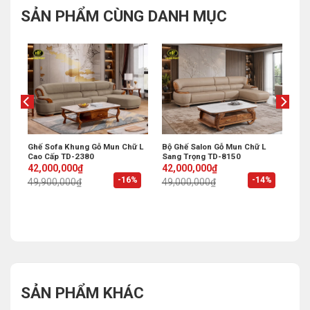
SẢN PHẨM CÙNG DANH MỤC
Ghế Sofa Khung Gỗ Mun Chữ L
Bộ Ghế Salon Gỗ Mun Chữ L
Cao Cấp TD-2380
Sang Trọng TD-8150
Original
Current
Original
Current
42,000,000
₫
42,000,000
₫
price
price
price
price
%
-16%
-14%
49,900,000
₫
49,000,000
₫
was:
is:
was:
is:
49,900,000₫.
42,000,000₫.
49,000,000₫.
42,000,000₫.
SẢN PHẨM KHÁC