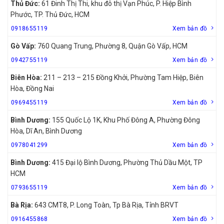
Thủ Đức:
61 Đinh Thị Thi, khu đô thị Vạn Phúc, P. Hiệp Bình
Phước, TP. Thủ Đức, HCM
0918655119
Xem bản đồ
Gò Vấp:
760 Quang Trung, Phường 8, Quận Gò Vấp, HCM
0942755119
Xem bản đồ
Biên Hòa:
211 – 213 – 215 Đồng Khởi, Phường Tam Hiệp, Biên
Hòa, Đồng Nai
0969455119
Xem bản đồ
Bình Dương:
155 Quốc Lộ 1K, Khu Phố Đông A, Phường Đông
Hòa, Dĩ An, Bình Dương
0978041299
Xem bản đồ
Bình Dương:
415 Đại lộ Bình Dương, Phường Thủ Dầu Một, TP
HCM
0793655119
Xem bản đồ
Bà Rịa:
643 CMT8, P. Long Toàn, Tp Bà Rịa, Tỉnh BRVT
0916455868
Xem bản đồ