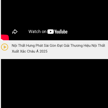
0/5
(0 Reviews)
Nội Thất Hưng Phát Sài Gòn Đạt Giải Thương Hiệu Nội Thất
Xuất Xắc Châu Á 2025