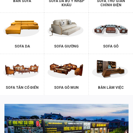
BÀN SOFA
SOFA DA BÒ Ý NHẬP
SOFA THƯ GIÃN
KHẨU
CHỈNH ĐIỆN
SOFA DA
SOFA GIƯỜNG
SOFA GỖ
SOFA TÂN CỔ ĐIỂN
SOFA GỖ MUN
BÀN LÀM VIỆC