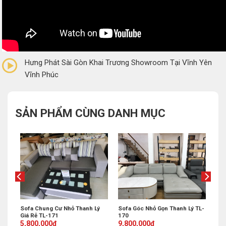
0/5
(0 Reviews)
Hưng Phát Sài Gòn Khai Trương Showroom Tại Vĩnh Yên
Vĩnh Phúc
SẢN PHẨM CÙNG DANH MỤC
Sofa Góc Nhỏ Gọn Thanh Lý TL-
 Lý
Sofa Chung Cư Nhỏ Thanh Lý
170
Giá Rẻ TL-171
Original
Current
Original
Current
9,800,000
₫
5,800,000
₫