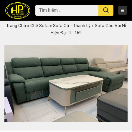
Skip
Tìm
to
kiếm:
content
Trang Chủ
»
Ghế Sofa
»
Sofa Cũ - Thanh Lý
»
Sofa Góc Vải Nỉ
Hiện Đại TL-169