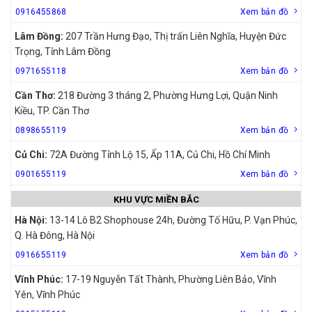
0916455868
Xem bản đồ
Lâm Đồng:
207 Trần Hưng Đạo, Thị trấn Liên Nghĩa, Huyện Đức
Trọng, Tỉnh Lâm Đồng
0971655118
Xem bản đồ
Cần Thơ:
218 Đường 3 tháng 2, Phường Hưng Lợi, Quận Ninh
Kiều, TP. Cần Thơ
0898655119
Xem bản đồ
Củ Chi:
72A Đường Tỉnh Lộ 15, Ấp 11A, Củ Chi, Hồ Chí Minh
0901655119
Xem bản đồ
KHU VỰC MIỀN BẮC
Hà Nội:
13-14 Lô B2 Shophouse 24h, Đường Tố Hữu, P. Vạn Phúc,
Q. Hà Đông, Hà Nội
0916655119
Xem bản đồ
Vĩnh Phúc:
17-19 Nguyễn Tất Thành, Phường Liên Bảo, Vĩnh
Yên, Vĩnh Phúc