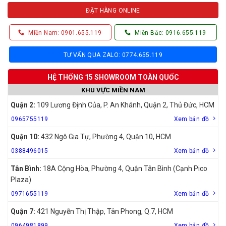
ĐẶT HÀNG ONLINE
Miền Nam: 0901.655.119
Miền Bắc: 0916.655.119
TƯ VẤN QUA ZALO: 0774.655.119
HỆ THỐNG 15 SHOWROOM TOÀN QUỐC
KHU VỰC MIỀN NAM
Quận 2:
109 Lương Định Của, P. An Khánh, Quận 2, Thủ Đức, HCM
0965755119
Xem bản đồ
Quận 10:
432 Ngô Gia Tự, Phường 4, Quận 10, HCM
0388496015
Xem bản đồ
Tân Bình:
18A Cộng Hòa, Phường 4, Quận Tân Bình (Cạnh Pico
Plaza)
0971655119
Xem bản đồ
Quận 7:
421 Nguyễn Thị Thập, Tân Phong, Q.7, HCM
0964981899
Xem bản đồ