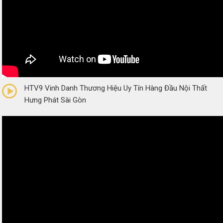
0/5
(0 Reviews)
HTV9 Vinh Danh Thương Hiệu Uy Tín Hàng Đầu Nội Thất
Hưng Phát Sài Gòn