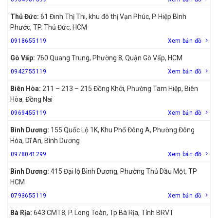
Thủ Đức:
61 Đinh Thị Thi, khu đô thị Vạn Phúc, P. Hiệp Bình
Phước, TP. Thủ Đức, HCM
0918655119
Xem bản đồ
Gò Vấp:
760 Quang Trung, Phường 8, Quận Gò Vấp, HCM
0942755119
Xem bản đồ
Biên Hòa:
211 – 213 – 215 Đồng Khởi, Phường Tam Hiệp, Biên
Hòa, Đồng Nai
0969455119
Xem bản đồ
Bình Dương:
155 Quốc Lộ 1K, Khu Phố Đông A, Phường Đông
Hòa, Dĩ An, Bình Dương
0978041299
Xem bản đồ
Bình Dương:
415 Đại lộ Bình Dương, Phường Thủ Dầu Một, TP
HCM
0793655119
Xem bản đồ
Bà Rịa:
643 CMT8, P. Long Toàn, Tp Bà Rịa, Tỉnh BRVT