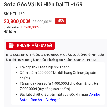
Sofa Góc Vải Nỉ Hiện Đại TL-169
SKU:
TL-169
20,800,000
₫
-45%
₫
38,000,002
Original
Current
price
price
₫
(Tiết kiệm:
17,200,002
)
was:
is:
Hết hàng
38,000,002₫.
20,800,000₫.
KHUYẾN MÃI - ƯU ĐÃI
BIG SALE KHAI TRƯƠNG SHOWROOM QUẬN 2, LƯƠNG ĐỊNH CỦA
Địa chỉ: 109 Lương Định Của, Phường An Khánh, Quận 2, TP.HCM
Trả góp 0%, Free Ship Nội Thành
Giảm thêm 200.000đ khi đặt hàng Online (tùy sản
phẩm)
Tặng ngay bàn sofa 1.400.000đ cho đơn hàng trên
7.000.000đ (tùy dòng sản phẩm)
Đặc biệt chiết khấu tiền mặt cực sốc khi mua
Combo
Sofa – Bàn ăn – Giường tủ