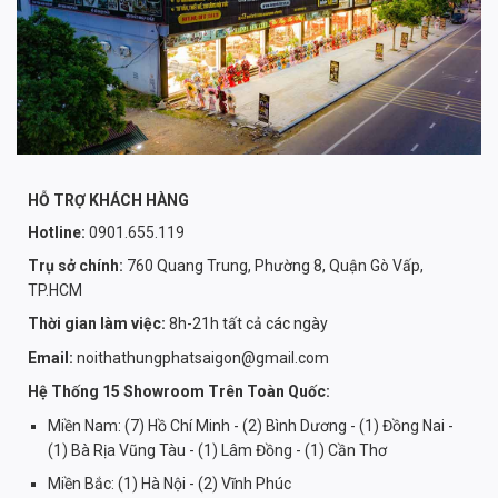
HỖ TRỢ KHÁCH HÀNG
Hotline:
0901.655.119
Trụ sở chính:
760 Quang Trung, Phường 8, Quận Gò Vấp,
TP.HCM
Thời gian làm việc:
8h-21h tất cả các ngày
Email:
noithathungphatsaigon@gmail.com
Hệ Thống 15 Showroom Trên Toàn Quốc:
Miền Nam: (7) Hồ Chí Minh - (2) Bình Dương - (1) Đồng Nai -
(1) Bà Rịa Vũng Tàu - (1) Lâm Đồng - (1) Cần Thơ
Miền Bắc: (1) Hà Nội - (2) Vĩnh Phúc