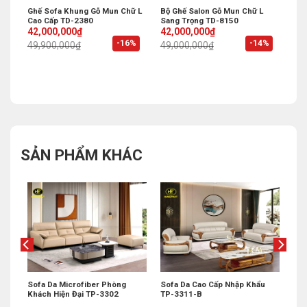
Ghế Sofa Khung Gỗ Mun Chữ L
Bộ Ghế Salon Gỗ Mun Chữ L
Cao Cấp TD-2380
Sang Trọng TD-8150
Original
Current
Original
Current
42,000,000
₫
42,000,000
₫
price
price
price
price
%
-16%
-14%
49,900,000
₫
49,000,000
₫
was:
is:
was:
is:
49,900,000₫.
42,000,000₫.
49,000,000₫.
42,000,000₫.
SẢN PHẨM KHÁC
Sofa Da Microfiber Phòng
Sofa Da Cao Cấp Nhập Khẩu
Khách Hiện Đại TP-3302
TP-3311-B