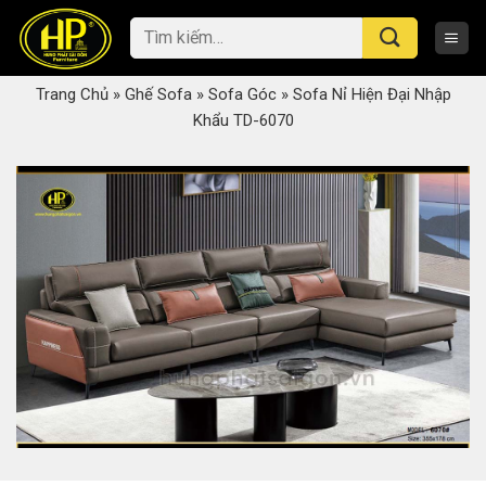
Skip
Tìm
to
kiếm:
content
Trang Chủ
»
Ghế Sofa
»
Sofa Góc
»
Sofa Nỉ Hiện Đại Nhập
Khẩu TD-6070