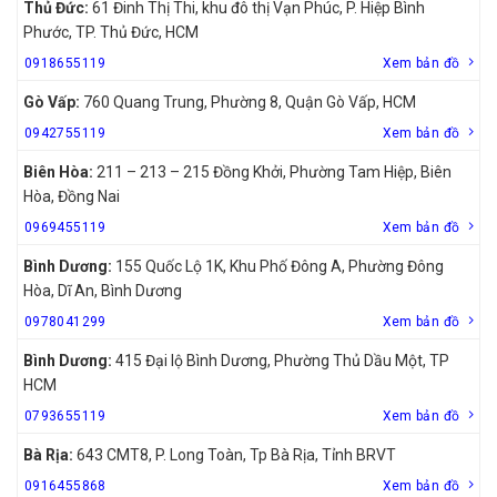
Thủ Đức:
61 Đinh Thị Thi, khu đô thị Vạn Phúc, P. Hiệp Bình
Phước, TP. Thủ Đức, HCM
0918655119
Xem bản đồ
Gò Vấp:
760 Quang Trung, Phường 8, Quận Gò Vấp, HCM
0942755119
Xem bản đồ
Biên Hòa:
211 – 213 – 215 Đồng Khởi, Phường Tam Hiệp, Biên
Hòa, Đồng Nai
0969455119
Xem bản đồ
Bình Dương:
155 Quốc Lộ 1K, Khu Phố Đông A, Phường Đông
Hòa, Dĩ An, Bình Dương
0978041299
Xem bản đồ
Bình Dương:
415 Đại lộ Bình Dương, Phường Thủ Dầu Một, TP
HCM
0793655119
Xem bản đồ
Bà Rịa:
643 CMT8, P. Long Toàn, Tp Bà Rịa, Tỉnh BRVT
0916455868
Xem bản đồ