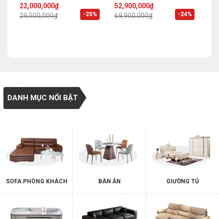
Original
Current
Original
Current
22,000,000
₫
52,900,000
₫
price
price
price
price
%
-25%
-24%
29,500,000
₫
69,900,000
₫
was:
is:
was:
is:
29,500,000₫.
22,000,000₫.
69,900,000₫.
52,900,000₫.
DANH MỤC NỔI BẬT
SOFA PHÒNG KHÁCH
BÀN ĂN
GIƯỜNG TỦ