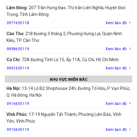
Lâm Đồng:
207 Trần Hưng Đạo, Thị trấn Liên Nghĩa, Huyện Đức
Trọng, Tỉnh Lâm Đồng
0971655118
Xem bản đồ
Cần Thơ:
218 Đường 3 tháng 2, Phường Hưng Lợi, Quận Ninh
Kiều, TP. Cần Thơ
0898655119
Xem bản đồ
Củ Chi:
72A Đường Tỉnh Lộ 15, Ấp 11A, Củ Chi, Hồ Chí Minh
0901655119
Xem bản đồ
KHU VỰC MIỀN BẮC
Hà Nội:
13-14 Lô B2 Shophouse 24h, Đường Tố Hữu, P. Vạn Phúc,
Q. Hà Đông, Hà Nội
0916655119
Xem bản đồ
Vĩnh Phúc:
17-19 Nguyễn Tất Thành, Phường Liên Bảo, Vĩnh
Yên, Vĩnh Phúc
0915655119
Xem bản đồ