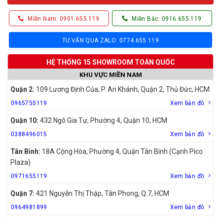
Miền Nam: 0901.655.119
Miền Bắc: 0916.655.119
TƯ VẤN QUA ZALO: 0774.655.119
HỆ THỐNG 15 SHOWROOM TOÀN QUỐC
KHU VỰC MIỀN NAM
Quận 2:
109 Lương Định Của, P. An Khánh, Quận 2, Thủ Đức, HCM
0965755119
Xem bản đồ
Quận 10:
432 Ngô Gia Tự, Phường 4, Quận 10, HCM
0388496015
Xem bản đồ
Tân Bình:
18A Cộng Hòa, Phường 4, Quận Tân Bình (Cạnh Pico
Plaza)
0971655119
Xem bản đồ
Quận 7:
421 Nguyễn Thị Thập, Tân Phong, Q.7, HCM
0964981899
Xem bản đồ