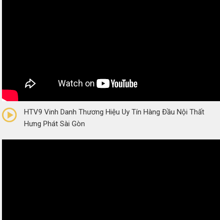
0/5
(0 Reviews)
HTV9 Vinh Danh Thương Hiệu Uy Tín Hàng Đầu Nội Thất
Hưng Phát Sài Gòn