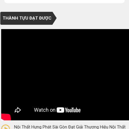
THÀNH TỰU ĐẠT ĐƯỢC
0/5
(0 Reviews)
Nội Thất Hưng Phát Sài Gòn Đạt Giải Thương Hiệu Nội Thất