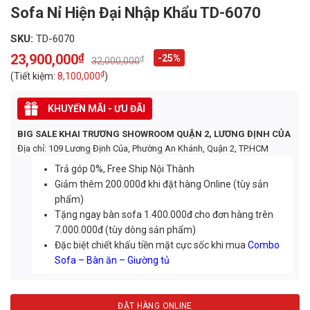
Sofa Nỉ Hiện Đại Nhập Khẩu TD-6070
SKU:
TD-6070
23,900,000
₫
-25%
₫
32,000,000
Original
Current
price
price
₫
(Tiết kiệm:
8,100,000
)
was:
is:
32,000,000₫.
23,900,000₫.
KHUYẾN MÃI - ƯU ĐÃI
BIG SALE KHAI TRƯƠNG SHOWROOM QUẬN 2, LƯƠNG ĐỊNH CỦA
Địa chỉ: 109 Lương Định Của, Phường An Khánh, Quận 2, TP.HCM
Trả góp 0%, Free Ship Nội Thành
Giảm thêm 200.000đ khi đặt hàng Online (tùy sản
phẩm)
Tặng ngay bàn sofa 1.400.000đ cho đơn hàng trên
7.000.000đ (tùy dòng sản phẩm)
Đặc biệt chiết khấu tiền mặt cực sốc khi mua
Combo
Sofa – Bàn ăn – Giường tủ
ĐẶT HÀNG ONLINE