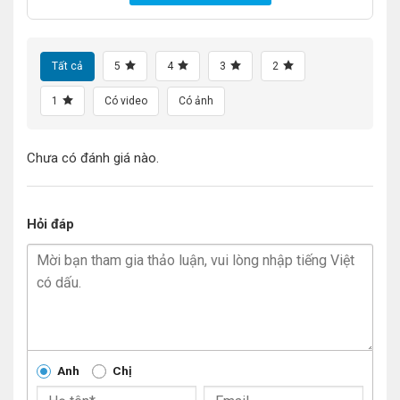
Tất cả
5
4
3
2
1
Có video
Có ảnh
Chưa có đánh giá nào.
Hỏi đáp
Anh
Chị