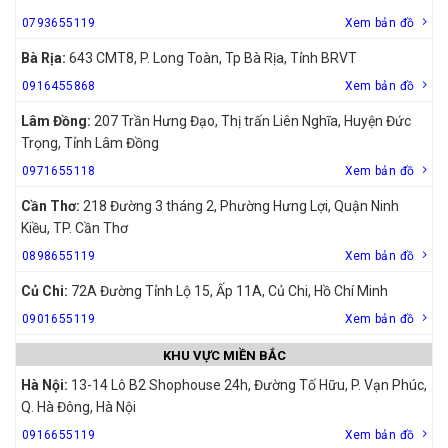
0793655119
Xem bản đồ
Bà Rịa:
643 CMT8, P. Long Toàn, Tp Bà Rịa, Tỉnh BRVT
0916455868
Xem bản đồ
Lâm Đồng:
207 Trần Hưng Đạo, Thị trấn Liên Nghĩa, Huyện Đức
Trọng, Tỉnh Lâm Đồng
0971655118
Xem bản đồ
Cần Thơ:
218 Đường 3 tháng 2, Phường Hưng Lợi, Quận Ninh
Kiều, TP. Cần Thơ
0898655119
Xem bản đồ
Củ Chi:
72A Đường Tỉnh Lộ 15, Ấp 11A, Củ Chi, Hồ Chí Minh
0901655119
Xem bản đồ
KHU VỰC MIỀN BẮC
Hà Nội:
13-14 Lô B2 Shophouse 24h, Đường Tố Hữu, P. Vạn Phúc,
Q. Hà Đông, Hà Nội
0916655119
Xem bản đồ