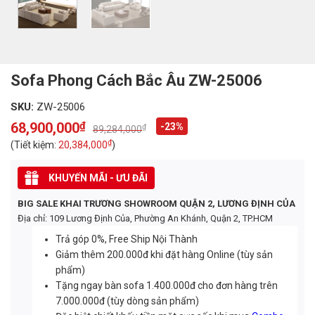
Sofa Phong Cách Bắc Âu ZW-25006
SKU:
ZW-25006
68,900,000
₫
-23%
₫
89,284,000
Original
Current
price
price
₫
(Tiết kiệm:
20,384,000
)
was:
is:
89,284,000₫.
68,900,000₫.
KHUYẾN MÃI - ƯU ĐÃI
BIG SALE KHAI TRƯƠNG SHOWROOM QUẬN 2, LƯƠNG ĐỊNH CỦA
Địa chỉ: 109 Lương Định Của, Phường An Khánh, Quận 2, TP.HCM
Trả góp 0%, Free Ship Nội Thành
Giảm thêm 200.000đ khi đặt hàng Online (tùy sản
phẩm)
Tặng ngay bàn sofa 1.400.000đ cho đơn hàng trên
7.000.000đ (tùy dòng sản phẩm)