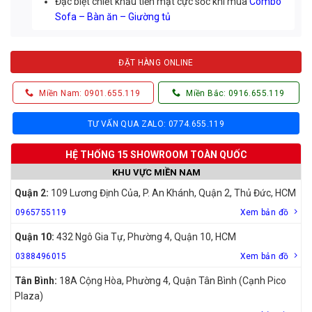
Đặc biệt chiết khấu tiền mặt cực sốc khi mua
Combo
Sofa – Bàn ăn – Giường tủ
ĐẶT HÀNG ONLINE
Miền Nam: 0901.655.119
Miền Bắc: 0916.655.119
TƯ VẤN QUA ZALO: 0774.655.119
HỆ THỐNG 15 SHOWROOM TOÀN QUỐC
KHU VỰC MIỀN NAM
Quận 2:
109 Lương Định Của, P. An Khánh, Quận 2, Thủ Đức, HCM
0965755119
Xem bản đồ
Quận 10:
432 Ngô Gia Tự, Phường 4, Quận 10, HCM
0388496015
Xem bản đồ
Tân Bình:
18A Cộng Hòa, Phường 4, Quận Tân Bình (Cạnh Pico
Plaza)