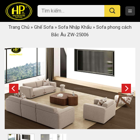
Skip
Tìm
to
kiếm:
content
Trang Chủ
»
Ghế Sofa
»
Sofa Nhập Khẩu
»
Sofa phong cách
Bắc Âu ZW-25006