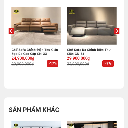
rọng
Ghế Sofa Chỉnh Điện Thư Giãn
Ghế Sofa Da Chỉnh Điện Thư
Bọc Da Cao Cấp GN-33
Giãn GN-31
Original
Current
Original
Current
24,900,000
₫
29,900,000
₫
price
price
price
price
%
-17%
-9%
29,900,000
₫
33,000,000
₫
was:
is:
was:
is:
29,900,000₫.
24,900,000₫.
33,000,000₫.
29,900,000₫.
SẢN PHẨM KHÁC