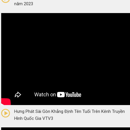
năm 2023
0/5
(0 Reviews)
Hưng Phát Sài Gòn Khẳng Định Tên Tuổi Trên Kênh Truyền
Hình Quốc Gia VTV3