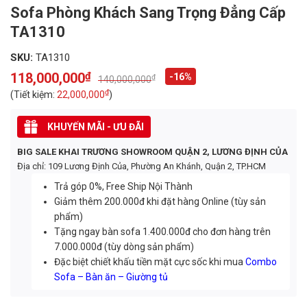
Sofa Phòng Khách Sang Trọng Đẳng Cấp
TA1310
SKU:
TA1310
118,000,000
₫
-16%
₫
140,000,000
Original
Current
price
price
₫
(Tiết kiệm:
22,000,000
)
was:
is:
140,000,000₫.
118,000,000₫.
KHUYẾN MÃI - ƯU ĐÃI
BIG SALE KHAI TRƯƠNG SHOWROOM QUẬN 2, LƯƠNG ĐỊNH CỦA
Địa chỉ: 109 Lương Định Của, Phường An Khánh, Quận 2, TP.HCM
Trả góp 0%, Free Ship Nội Thành
Giảm thêm 200.000đ khi đặt hàng Online (tùy sản
phẩm)
Tặng ngay bàn sofa 1.400.000đ cho đơn hàng trên
7.000.000đ (tùy dòng sản phẩm)
Đặc biệt chiết khấu tiền mặt cực sốc khi mua
Combo
Sofa – Bàn ăn – Giường tủ