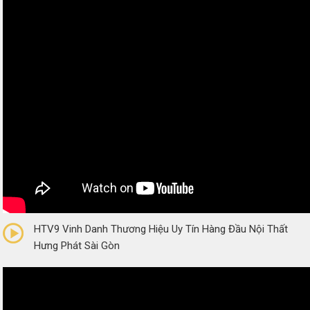
0/5
(0 Reviews)
HTV9 Vinh Danh Thương Hiệu Uy Tín Hàng Đầu Nội Thất
Hưng Phát Sài Gòn