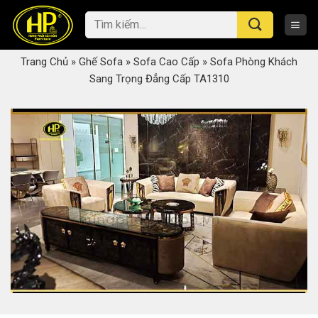
Skip
Tìm
to
kiếm:
content
Trang Chủ
»
Ghế Sofa
»
Sofa Cao Cấp
»
Sofa Phòng Khách
Sang Trọng Đẳng Cấp TA1310