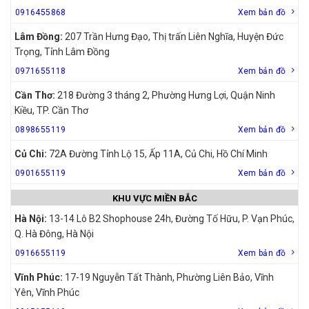
0916455868
Xem bản đồ
Lâm Đồng:
207 Trần Hưng Đạo, Thị trấn Liên Nghĩa, Huyện Đức
Trọng, Tỉnh Lâm Đồng
0971655118
Xem bản đồ
Cần Thơ:
218 Đường 3 tháng 2, Phường Hưng Lợi, Quận Ninh
Kiều, TP. Cần Thơ
0898655119
Xem bản đồ
Củ Chi:
72A Đường Tỉnh Lộ 15, Ấp 11A, Củ Chi, Hồ Chí Minh
0901655119
Xem bản đồ
KHU VỰC MIỀN BẮC
Hà Nội:
13-14 Lô B2 Shophouse 24h, Đường Tố Hữu, P. Vạn Phúc,
Q. Hà Đông, Hà Nội
0916655119
Xem bản đồ
Vĩnh Phúc:
17-19 Nguyễn Tất Thành, Phường Liên Bảo, Vĩnh
Yên, Vĩnh Phúc