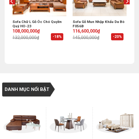
u B7
Sofa Chữ L Gỗ Óc Chó Quyền
Sofa Gỗ Mun Nhập Khẩu Da Bò
Quý HO-23
F056B
Original
Current
Original
Current
108,000,000
₫
116,600,000
₫
price
price
price
price
%
-18%
-20%
132,000,000
₫
145,000,000
₫
was:
is:
was:
is:
132,000,000₫.
108,000,000₫.
145,000,000₫.
116,600,000₫.
DANH MỤC NỔI BẬT