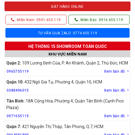
ĐẶT HÀNG ONLINE
Miền Nam: 0901.655.119
Miền Bắc: 0916.655.119
TƯ VẤN QUA ZALO: 0774.655.119
HỆ THỐNG 15 SHOWROOM TOÀN QUỐC
KHU VỰC MIỀN NAM
Quận 2:
109 Lương Định Của, P. An Khánh, Quận 2, Thủ Đức, HCM
0965755119
Xem bản đồ
Quận 10:
432 Ngô Gia Tự, Phường 4, Quận 10, HCM
0388496015
Xem bản đồ
Tân Bình:
18A Cộng Hòa, Phường 4, Quận Tân Bình (Cạnh Pico
Plaza)
0971655119
Xem bản đồ
Quận 7:
421 Nguyễn Thị Thập, Tân Phong, Q.7, HCM
0964981899
Xem bản đồ