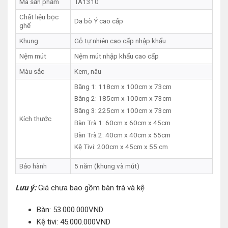
Mã sản phẩm
TA1310
Chất liệu bọc
Da bò Ý cao cấp
ghế
Khung
Gỗ tự nhiên cao cấp nhập khẩu
Nệm mút
Nệm mút nhập khẩu cao cấp
Màu sắc
Kem, nâu
Băng 1: 118cm x 100cm x 73cm
Băng 2: 185cm x 100cm x 73cm
Băng 3: 225cm x 100cm x 73cm
Kích thước
Bàn Trà 1: 60cm x 60cm x 45cm
Bàn Trà 2: 40cm x 40cm x 55cm
Kệ Tivi: 200cm x 45cm x 55 cm
Bảo hành
5 năm (khung và mút)
Lưu ý:
Giá chưa bao gồm bàn trà và kệ
Bàn: 53.000.000VND
Kệ tivi: 45.000.000VND