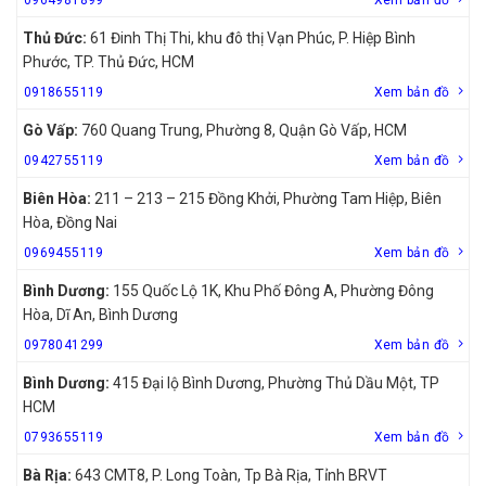
Thủ Đức:
61 Đinh Thị Thi, khu đô thị Vạn Phúc, P. Hiệp Bình
Phước, TP. Thủ Đức, HCM
0918655119
Xem bản đồ
Gò Vấp:
760 Quang Trung, Phường 8, Quận Gò Vấp, HCM
0942755119
Xem bản đồ
Biên Hòa:
211 – 213 – 215 Đồng Khởi, Phường Tam Hiệp, Biên
Hòa, Đồng Nai
0969455119
Xem bản đồ
Bình Dương:
155 Quốc Lộ 1K, Khu Phố Đông A, Phường Đông
Hòa, Dĩ An, Bình Dương
0978041299
Xem bản đồ
Bình Dương:
415 Đại lộ Bình Dương, Phường Thủ Dầu Một, TP
HCM
0793655119
Xem bản đồ
Bà Rịa:
643 CMT8, P. Long Toàn, Tp Bà Rịa, Tỉnh BRVT