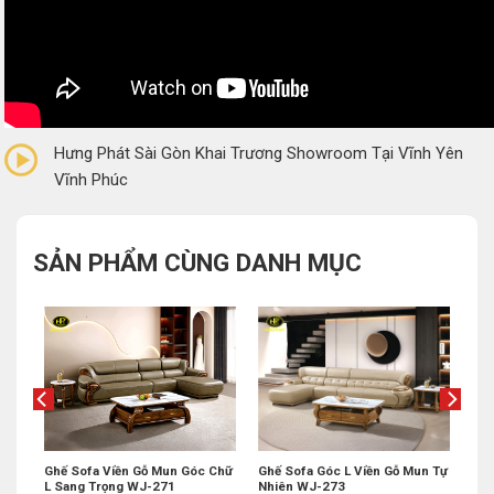
0/5
(0 Reviews)
Hưng Phát Sài Gòn Khai Trương Showroom Tại Vĩnh Yên
Vĩnh Phúc
SẢN PHẨM CÙNG DANH MỤC
ấp
Ghế Sofa Viền Gỗ Mun Góc Chữ
Ghế Sofa Góc L Viền Gỗ Mun Tự
L Sang Trọng WJ-271
Nhiên WJ-273