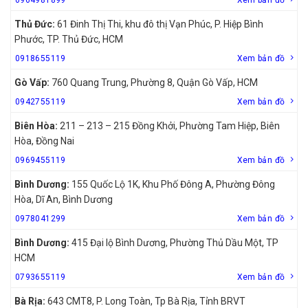
Thủ Đức:
61 Đinh Thị Thi, khu đô thị Vạn Phúc, P. Hiệp Bình
Phước, TP. Thủ Đức, HCM
0918655119
Xem bản đồ
Gò Vấp:
760 Quang Trung, Phường 8, Quận Gò Vấp, HCM
0942755119
Xem bản đồ
Biên Hòa:
211 – 213 – 215 Đồng Khởi, Phường Tam Hiệp, Biên
Hòa, Đồng Nai
0969455119
Xem bản đồ
Bình Dương:
155 Quốc Lộ 1K, Khu Phố Đông A, Phường Đông
Hòa, Dĩ An, Bình Dương
0978041299
Xem bản đồ
Bình Dương:
415 Đại lộ Bình Dương, Phường Thủ Dầu Một, TP
HCM
0793655119
Xem bản đồ
Bà Rịa:
643 CMT8, P. Long Toàn, Tp Bà Rịa, Tỉnh BRVT