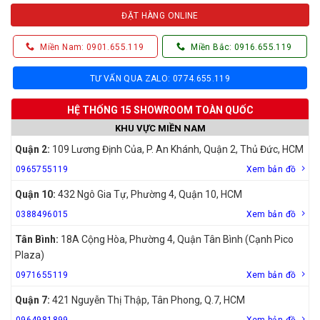
ĐẶT HÀNG ONLINE
Miền Nam: 0901.655.119
Miền Bắc: 0916.655.119
TƯ VẤN QUA ZALO: 0774.655.119
HỆ THỐNG 15 SHOWROOM TOÀN QUỐC
KHU VỰC MIỀN NAM
Quận 2:
109 Lương Định Của, P. An Khánh, Quận 2, Thủ Đức, HCM
0965755119
Xem bản đồ
Quận 10:
432 Ngô Gia Tự, Phường 4, Quận 10, HCM
0388496015
Xem bản đồ
Tân Bình:
18A Cộng Hòa, Phường 4, Quận Tân Bình (Cạnh Pico
Plaza)
0971655119
Xem bản đồ
Quận 7:
421 Nguyễn Thị Thập, Tân Phong, Q.7, HCM
0964981899
Xem bản đồ