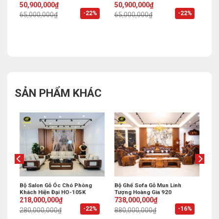
Original
Current
Original
Current
50,900,000
₫
50,900,000
₫
price
price
price
price
%
-22%
-22%
65,000,000
₫
65,000,000
₫
was:
is:
was:
is:
65,000,000₫.
50,900,000₫.
65,000,000₫.
50,900,000₫.
SẢN PHẨM KHÁC
ng
Bộ Salon Gỗ Óc Chó Phòng
Bộ Ghế Sofa Gỗ Mun Linh
Khách Hiện Đại HO-105K
Tượng Hoàng Gia 920
Original
Current
Original
Current
218,000,000
₫
738,000,000
₫
price
price
price
price
%
-22%
-16%
280,000,000
₫
880,000,000
₫
was:
is:
was:
is:
280,000,000₫.
218,000,000₫.
880,000,000₫.
738,000,000₫.