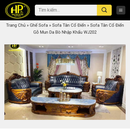
Skip
Tìm
to
kiếm:
content
Trang Chủ
»
Ghế Sofa
»
Sofa Tân Cổ Điển
»
Sofa Tân Cổ Điển
Gỗ Mun Da Bò Nhập Khẩu WJ202