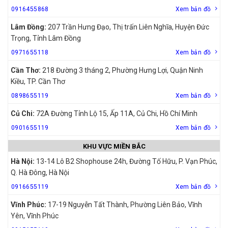
0916455868
Xem bản đồ
Lâm Đồng:
207 Trần Hưng Đạo, Thị trấn Liên Nghĩa, Huyện Đức
Trọng, Tỉnh Lâm Đồng
0971655118
Xem bản đồ
Cần Thơ:
218 Đường 3 tháng 2, Phường Hưng Lợi, Quận Ninh
Kiều, TP. Cần Thơ
0898655119
Xem bản đồ
Củ Chi:
72A Đường Tỉnh Lộ 15, Ấp 11A, Củ Chi, Hồ Chí Minh
0901655119
Xem bản đồ
KHU VỰC MIỀN BẮC
Hà Nội:
13-14 Lô B2 Shophouse 24h, Đường Tố Hữu, P. Vạn Phúc,
Q. Hà Đông, Hà Nội
0916655119
Xem bản đồ
Vĩnh Phúc:
17-19 Nguyễn Tất Thành, Phường Liên Bảo, Vĩnh
Yên, Vĩnh Phúc