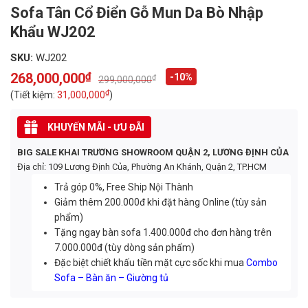
Sofa Tân Cổ Điển Gỗ Mun Da Bò Nhập
Khẩu WJ202
SKU:
WJ202
268,000,000
₫
-10%
₫
299,000,000
Original
Current
price
price
₫
(Tiết kiệm:
31,000,000
)
was:
is:
299,000,000₫.
268,000,000₫.
KHUYẾN MÃI - ƯU ĐÃI
BIG SALE KHAI TRƯƠNG SHOWROOM QUẬN 2, LƯƠNG ĐỊNH CỦA
Địa chỉ: 109 Lương Định Của, Phường An Khánh, Quận 2, TP.HCM
Trả góp 0%, Free Ship Nội Thành
Giảm thêm 200.000đ khi đặt hàng Online (tùy sản
phẩm)
Tặng ngay bàn sofa 1.400.000đ cho đơn hàng trên
7.000.000đ (tùy dòng sản phẩm)
Đặc biệt chiết khấu tiền mặt cực sốc khi mua
Combo
Sofa – Bàn ăn – Giường tủ