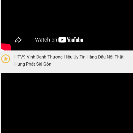
0/5
(0 Reviews)
HTV9 Vinh Danh Thương Hiệu Uy Tín Hàng Đầu Nội Thất
Hưng Phát Sài Gòn