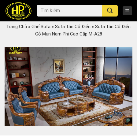
Skip
Tìm
to
kiếm:
content
Trang Chủ
»
Ghế Sofa
»
Sofa Tân Cổ Điển
»
Sofa Tân Cổ Điển
Gỗ Mun Nam Phi Cao Cấp M-A28