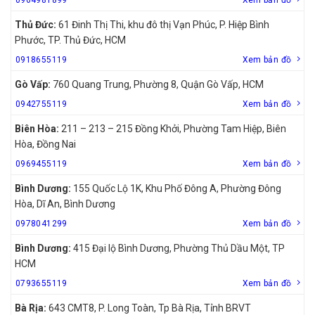
Thủ Đức:
61 Đinh Thị Thi, khu đô thị Vạn Phúc, P. Hiệp Bình
Phước, TP. Thủ Đức, HCM
0918655119
Xem bản đồ
Gò Vấp:
760 Quang Trung, Phường 8, Quận Gò Vấp, HCM
0942755119
Xem bản đồ
Biên Hòa:
211 – 213 – 215 Đồng Khởi, Phường Tam Hiệp, Biên
Hòa, Đồng Nai
0969455119
Xem bản đồ
Bình Dương:
155 Quốc Lộ 1K, Khu Phố Đông A, Phường Đông
Hòa, Dĩ An, Bình Dương
0978041299
Xem bản đồ
Bình Dương:
415 Đại lộ Bình Dương, Phường Thủ Dầu Một, TP
HCM
0793655119
Xem bản đồ
Bà Rịa:
643 CMT8, P. Long Toàn, Tp Bà Rịa, Tỉnh BRVT