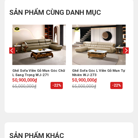
SẢN PHẨM CÙNG DANH MỤC
ấp
Ghế Sofa Viền Gỗ Mun Góc Chữ
Ghế Sofa Góc L Viền Gỗ Mun Tự
L Sang Trọng WJ-271
Nhiên WJ-273
Original
Current
Original
Current
50,900,000
₫
50,900,000
₫
price
price
price
price
%
-22%
-22%
65,000,000
₫
65,000,000
₫
was:
is:
was:
is:
65,000,000₫.
50,900,000₫.
65,000,000₫.
50,900,000₫.
SẢN PHẨM KHÁC