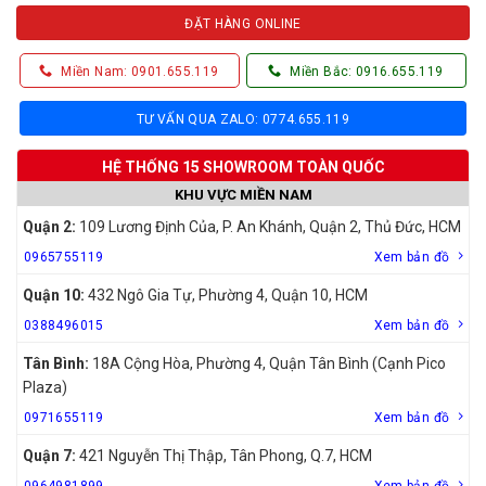
ĐẶT HÀNG ONLINE
Miền Nam: 0901.655.119
Miền Bắc: 0916.655.119
TƯ VẤN QUA ZALO: 0774.655.119
HỆ THỐNG 15 SHOWROOM TOÀN QUỐC
KHU VỰC MIỀN NAM
Quận 2:
109 Lương Định Của, P. An Khánh, Quận 2, Thủ Đức, HCM
0965755119
Xem bản đồ
Quận 10:
432 Ngô Gia Tự, Phường 4, Quận 10, HCM
0388496015
Xem bản đồ
Tân Bình:
18A Cộng Hòa, Phường 4, Quận Tân Bình (Cạnh Pico
Plaza)
0971655119
Xem bản đồ
Quận 7:
421 Nguyễn Thị Thập, Tân Phong, Q.7, HCM
0964981899
Xem bản đồ