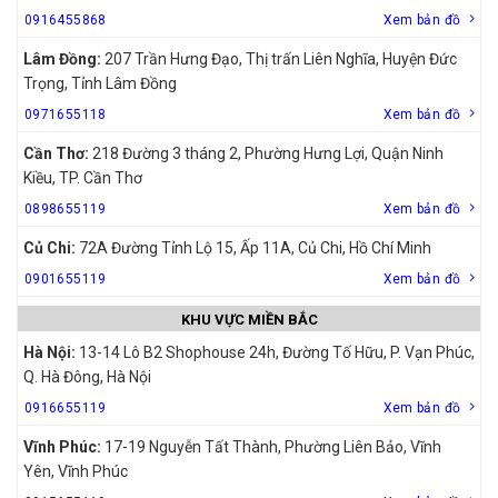
0916455868
Xem bản đồ
Lâm Đồng:
207 Trần Hưng Đạo, Thị trấn Liên Nghĩa, Huyện Đức
Trọng, Tỉnh Lâm Đồng
0971655118
Xem bản đồ
Cần Thơ:
218 Đường 3 tháng 2, Phường Hưng Lợi, Quận Ninh
Kiều, TP. Cần Thơ
0898655119
Xem bản đồ
Củ Chi:
72A Đường Tỉnh Lộ 15, Ấp 11A, Củ Chi, Hồ Chí Minh
0901655119
Xem bản đồ
KHU VỰC MIỀN BẮC
Hà Nội:
13-14 Lô B2 Shophouse 24h, Đường Tố Hữu, P. Vạn Phúc,
Q. Hà Đông, Hà Nội
0916655119
Xem bản đồ
Vĩnh Phúc:
17-19 Nguyễn Tất Thành, Phường Liên Bảo, Vĩnh
Yên, Vĩnh Phúc