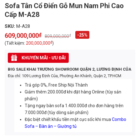
Sofa Tân Cổ Điển Gỗ Mun Nam Phi Cao
Cấp M-A28
SKU:
M-A28
609,000,000
₫
-25%
₫
809,000,000
Original
Current
price
price
₫
(Tiết kiệm:
200,000,000
)
was:
is:
809,000,000₫.
609,000,000₫.
KHUYẾN MÃI - ƯU ĐÃI
BIG SALE KHAI TRƯƠNG SHOWROOM QUẬN 2, LƯƠNG ĐỊNH CỦA
Địa chỉ: 109 Lương Định Của, Phường An Khánh, Quận 2, TP.HCM
Trả góp 0%, Free Ship Nội Thành
Giảm thêm 200.000đ khi đặt hàng Online (tùy sản
phẩm)
Tặng ngay bàn sofa 1.400.000đ cho đơn hàng trên
7.000.000đ (tùy dòng sản phẩm)
Đặc biệt chiết khấu tiền mặt cực sốc khi mua
Combo
Sofa – Bàn ăn – Giường tủ