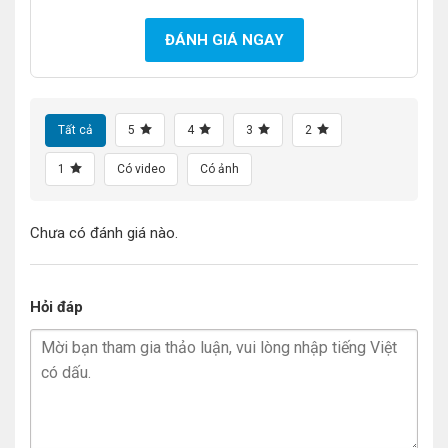
ĐÁNH GIÁ NGAY
Tất cả
5
4
3
2
1
Có video
Có ảnh
Chưa có đánh giá nào.
Hỏi đáp