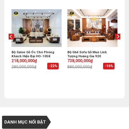
ng
Bộ Salon Gỗ Óc Chó Phòng
Bộ Ghế Sofa Gỗ Mun Linh
Khách Hiện Đại HO-105K
Tượng Hoàng Gia 920
Original
Current
Original
Current
218,000,000
₫
738,000,000
₫
price
price
price
price
%
-22%
-16%
280,000,000
₫
880,000,000
₫
was:
is:
was:
is:
280,000,000₫.
218,000,000₫.
880,000,000₫.
738,000,000₫.
DANH MỤC NỔI BẬT