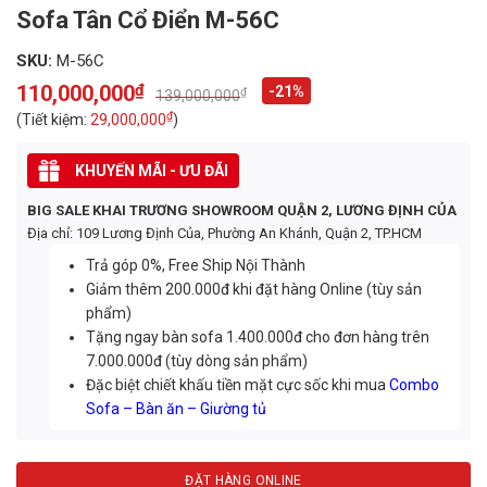
Sofa Tân Cổ Điển M-56C
SKU:
M-56C
110,000,000
₫
-21%
₫
139,000,000
Original
Current
price
price
₫
(Tiết kiệm:
29,000,000
)
was:
is:
139,000,000₫.
110,000,000₫.
KHUYẾN MÃI - ƯU ĐÃI
BIG SALE KHAI TRƯƠNG SHOWROOM QUẬN 2, LƯƠNG ĐỊNH CỦA
Địa chỉ: 109 Lương Định Của, Phường An Khánh, Quận 2, TP.HCM
Trả góp 0%, Free Ship Nội Thành
Giảm thêm 200.000đ khi đặt hàng Online (tùy sản
phẩm)
Tặng ngay bàn sofa 1.400.000đ cho đơn hàng trên
7.000.000đ (tùy dòng sản phẩm)
Đặc biệt chiết khấu tiền mặt cực sốc khi mua
Combo
Sofa – Bàn ăn – Giường tủ
ĐẶT HÀNG ONLINE