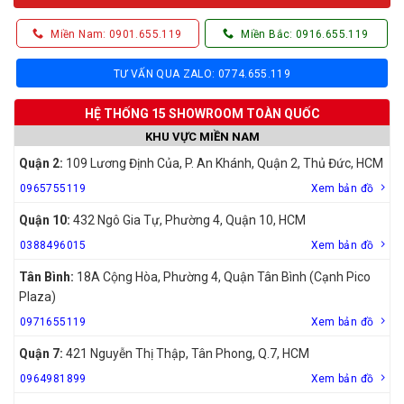
Miền Nam: 0901.655.119
Miền Bắc: 0916.655.119
TƯ VẤN QUA ZALO: 0774.655.119
HỆ THỐNG 15 SHOWROOM TOÀN QUỐC
KHU VỰC MIỀN NAM
Quận 2:
109 Lương Định Của, P. An Khánh, Quận 2, Thủ Đức, HCM
0965755119
Xem bản đồ
Quận 10:
432 Ngô Gia Tự, Phường 4, Quận 10, HCM
0388496015
Xem bản đồ
Tân Bình:
18A Cộng Hòa, Phường 4, Quận Tân Bình (Cạnh Pico
Plaza)
0971655119
Xem bản đồ
Quận 7:
421 Nguyễn Thị Thập, Tân Phong, Q.7, HCM
0964981899
Xem bản đồ