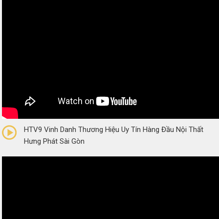
0/5
(0 Reviews)
HTV9 Vinh Danh Thương Hiệu Uy Tín Hàng Đầu Nội Thất
Hưng Phát Sài Gòn