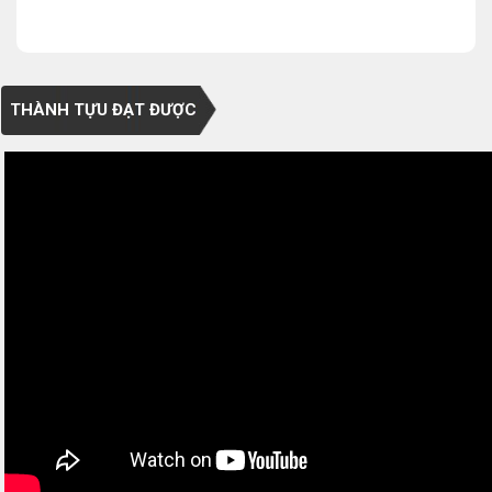
THÀNH TỰU ĐẠT ĐƯỢC
0/5
(0 Reviews)