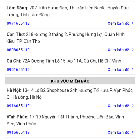
Lâm Đồng:
207 Trần Hưng Đạo, Thị trấn Liên Nghĩa, Huyện Đức
Trọng, Tỉnh Lâm Đồng
0971655118
Xem bản đồ
Cần Thơ:
218 Đường 3 tháng 2, Phường Hưng Lợi, Quận Ninh
Kiều, TP. Cần Thơ
0898655119
Xem bản đồ
Củ Chi:
72A Đường Tỉnh Lộ 15, Ấp 11A, Củ Chi, Hồ Chí Minh
0901655119
Xem bản đồ
KHU VỰC MIỀN BẮC
Hà Nội:
13-14 Lô B2 Shophouse 24h, Đường Tố Hữu, P. Vạn Phúc,
Q. Hà Đông, Hà Nội
0916655119
Xem bản đồ
Vĩnh Phúc:
17-19 Nguyễn Tất Thành, Phường Liên Bảo, Vĩnh
Yên, Vĩnh Phúc
0915655119
Xem bản đồ