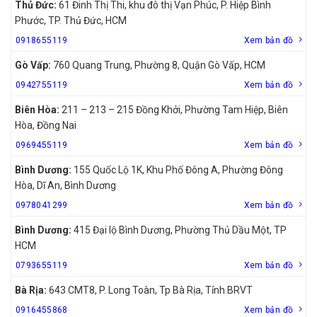
Thủ Đức:
61 Đinh Thị Thi, khu đô thị Vạn Phúc, P. Hiệp Bình
Phước, TP. Thủ Đức, HCM
0918655119
Xem bản đồ
Gò Vấp:
760 Quang Trung, Phường 8, Quận Gò Vấp, HCM
0942755119
Xem bản đồ
Biên Hòa:
211 – 213 – 215 Đồng Khởi, Phường Tam Hiệp, Biên
Hòa, Đồng Nai
0969455119
Xem bản đồ
Bình Dương:
155 Quốc Lộ 1K, Khu Phố Đông A, Phường Đông
Hòa, Dĩ An, Bình Dương
0978041299
Xem bản đồ
Bình Dương:
415 Đại lộ Bình Dương, Phường Thủ Dầu Một, TP
HCM
0793655119
Xem bản đồ
Bà Rịa:
643 CMT8, P. Long Toàn, Tp Bà Rịa, Tỉnh BRVT
0916455868
Xem bản đồ