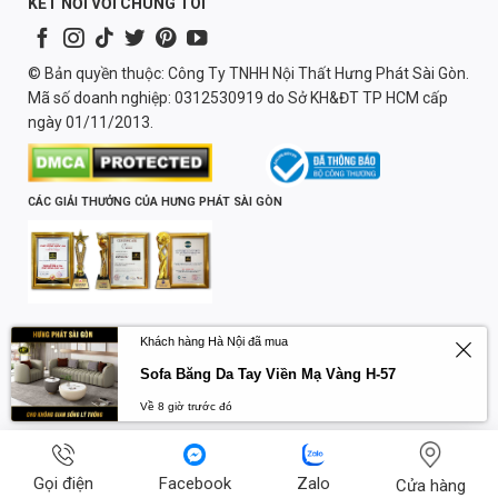
KẾT NỐI VỚI CHÚNG TÔI
© Bản quyền thuộc: Công Ty TNHH Nội Thất Hưng Phát Sài Gòn.
Mã số doanh nghiệp: 0312530919 do Sở KH&ĐT TP HCM cấp
ngày 01/11/2013.
CÁC GIẢI THƯỞNG CỦA HƯNG PHÁT SÀI GÒN
Chịu trách nhiệm nội dung:
Khách hàng Hà Nội đã mua
Lương Quốc Trường
Sofa Băng Da Tay Viền Mạ Vàng H-57
Về 8 giờ trước đó
Gọi điện
Facebook
Zalo
Cửa hàng