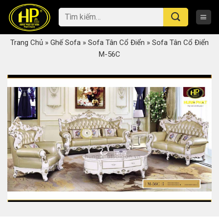
Skip
Tìm
to
kiếm:
content
Trang Chủ
»
Ghế Sofa
»
Sofa Tân Cổ Điển
»
Sofa Tân Cổ Điển
M-56C