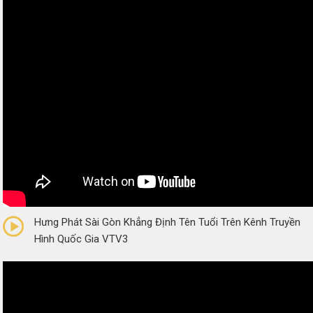
0/5
(0 Reviews)
Hưng Phát Sài Gòn Khẳng Định Tên Tuổi Trên Kênh Truyền
Hình Quốc Gia VTV3