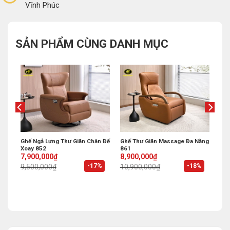
Vĩnh Phúc
SẢN PHẨM CÙNG DANH MỤC
n
Ghế Ngả Lưng Thư Giãn Chân Đế
Ghế Thư Giãn Massage Đa Năng
Xoay 852
861
Original
Current
Original
Current
7,900,000
₫
8,900,000
₫
price
price
price
price
%
-17%
-18%
9,500,000
₫
10,900,000
₫
was:
is:
was:
is:
9,500,000₫.
7,900,000₫.
10,900,000₫.
8,900,000₫.