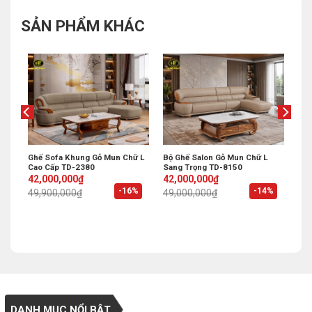
SẢN PHẨM KHÁC
Ghế Sofa Khung Gỗ Mun Chữ L
Bộ Ghế Salon Gỗ Mun Chữ L
Cao Cấp TD-2380
Sang Trọng TD-8150
Original
Current
Original
Current
42,000,000
₫
42,000,000
₫
price
price
price
price
%
-16%
-14%
49,900,000
₫
49,000,000
₫
was:
is:
was:
is:
49,900,000₫.
42,000,000₫.
49,000,000₫.
42,000,000₫.
DANH MỤC NỔI BẬT