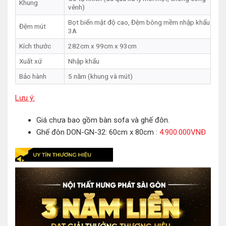
Khung
vênh)
Bọt biển mật độ cao, Đệm bông mềm nhập khẩu
Đệm mút
3A
Kích thước
282cm x 99cm x 93cm
Xuất xứ
Nhập khẩu
Bảo hành
5 năm (khung và mút)
Lưu ý:
Giá chưa bao gồm bàn sofa và ghế đôn.
Ghế đôn DON-GN-32: 60cm x 80cm :
4.900.000VNĐ