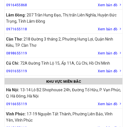
0916455868
Xem bản đồ
Lâm Đồng:
207 Trần Hưng Đạo, Thị trấn Liên Nghĩa, Huyện Đức
Trọng, Tỉnh Lâm Đồng
0971655118
Xem bản đồ
Cần Thơ:
218 Đường 3 tháng 2, Phường Hưng Lợi, Quận Ninh
Kiều, TP. Cần Thơ
0898655119
Xem bản đồ
Củ Chi:
72A Đường Tỉnh Lộ 15, Ấp 11A, Củ Chi, Hồ Chí Minh
0901655119
Xem bản đồ
KHU VỰC MIỀN BẮC
Hà Nội:
13-14 Lô B2 Shophouse 24h, Đường Tố Hữu, P. Vạn Phúc,
Q. Hà Đông, Hà Nội
0916655119
Xem bản đồ
Vĩnh Phúc:
17-19 Nguyễn Tất Thành, Phường Liên Bảo, Vĩnh
Yên, Vĩnh Phúc