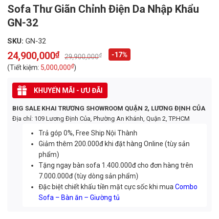
Sofa Thư Giãn Chỉnh Điện Da Nhập Khẩu
GN-32
SKU:
GN-32
24,900,000
₫
-17%
₫
29,900,000
Original
Current
price
price
₫
(Tiết kiệm:
5,000,000
)
was:
is:
29,900,000₫.
24,900,000₫.
KHUYẾN MÃI - ƯU ĐÃI
BIG SALE KHAI TRƯƠNG SHOWROOM QUẬN 2, LƯƠNG ĐỊNH CỦA
Địa chỉ: 109 Lương Định Của, Phường An Khánh, Quận 2, TP.HCM
Trả góp 0%, Free Ship Nội Thành
Giảm thêm 200.000đ khi đặt hàng Online (tùy sản
phẩm)
Tặng ngay bàn sofa 1.400.000đ cho đơn hàng trên
7.000.000đ (tùy dòng sản phẩm)
Đặc biệt chiết khấu tiền mặt cực sốc khi mua
Combo
Sofa – Bàn ăn – Giường tủ