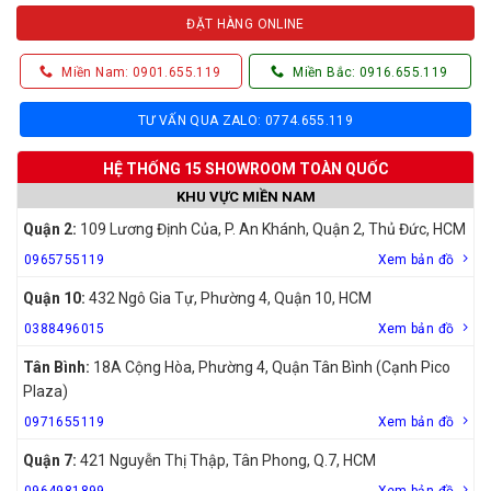
ĐẶT HÀNG ONLINE
Miền Nam: 0901.655.119
Miền Bắc: 0916.655.119
TƯ VẤN QUA ZALO: 0774.655.119
HỆ THỐNG 15 SHOWROOM TOÀN QUỐC
KHU VỰC MIỀN NAM
Quận 2:
109 Lương Định Của, P. An Khánh, Quận 2, Thủ Đức, HCM
0965755119
Xem bản đồ
Quận 10:
432 Ngô Gia Tự, Phường 4, Quận 10, HCM
0388496015
Xem bản đồ
Tân Bình:
18A Cộng Hòa, Phường 4, Quận Tân Bình (Cạnh Pico
Plaza)
0971655119
Xem bản đồ
Quận 7:
421 Nguyễn Thị Thập, Tân Phong, Q.7, HCM
0964981899
Xem bản đồ