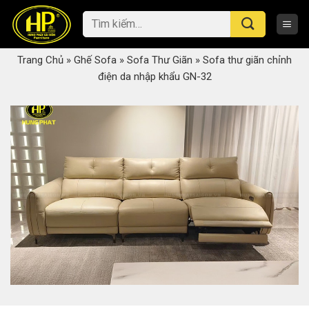
Skip
Tìm
to
kiếm:
content
Trang Chủ
»
Ghế Sofa
»
Sofa Thư Giãn
»
Sofa thư giãn chỉnh
điện da nhập khẩu GN-32