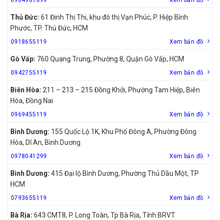
Thủ Đức:
61 Đinh Thị Thi, khu đô thị Vạn Phúc, P. Hiệp Bình
Phước, TP. Thủ Đức, HCM
0918655119
Xem bản đồ
Gò Vấp:
760 Quang Trung, Phường 8, Quận Gò Vấp, HCM
0942755119
Xem bản đồ
Biên Hòa:
211 – 213 – 215 Đồng Khởi, Phường Tam Hiệp, Biên
Hòa, Đồng Nai
0969455119
Xem bản đồ
Bình Dương:
155 Quốc Lộ 1K, Khu Phố Đông A, Phường Đông
Hòa, Dĩ An, Bình Dương
0978041299
Xem bản đồ
Bình Dương:
415 Đại lộ Bình Dương, Phường Thủ Dầu Một, TP
HCM
0793655119
Xem bản đồ
Bà Rịa:
643 CMT8, P. Long Toàn, Tp Bà Rịa, Tỉnh BRVT