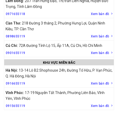
Lâm Đồng:
207 Trần Hưng Đạo, Thị trấn Liên Nghĩa, Huyện Đức
Trọng, Tỉnh Lâm Đồng
0971655118
Xem bản đồ
Cần Thơ:
218 Đường 3 tháng 2, Phường Hưng Lợi, Quận Ninh
Kiều, TP. Cần Thơ
0898655119
Xem bản đồ
Củ Chi:
72A Đường Tỉnh Lộ 15, Ấp 11A, Củ Chi, Hồ Chí Minh
0901655119
Xem bản đồ
KHU VỰC MIỀN BẮC
Hà Nội:
13-14 Lô B2 Shophouse 24h, Đường Tố Hữu, P. Vạn Phúc,
Q. Hà Đông, Hà Nội
0916655119
Xem bản đồ
Vĩnh Phúc:
17-19 Nguyễn Tất Thành, Phường Liên Bảo, Vĩnh
Yên, Vĩnh Phúc
0915655119
Xem bản đồ