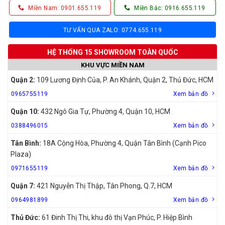
Miền Nam: 0901.655.119
Miền Bắc: 0916.655.119
TƯ VẤN QUA ZALO: 0774.655.119
HỆ THỐNG 15 SHOWROOM TOÀN QUỐC
KHU VỰC MIỀN NAM
Quận 2:
109 Lương Định Của, P. An Khánh, Quận 2, Thủ Đức, HCM
0965755119
Xem bản đồ
Quận 10:
432 Ngô Gia Tự, Phường 4, Quận 10, HCM
0388496015
Xem bản đồ
Tân Bình:
18A Cộng Hòa, Phường 4, Quận Tân Bình (Cạnh Pico
Plaza)
0971655119
Xem bản đồ
Quận 7:
421 Nguyễn Thị Thập, Tân Phong, Q.7, HCM
0964981899
Xem bản đồ
Thủ Đức:
61 Đinh Thị Thi, khu đô thị Vạn Phúc, P. Hiệp Bình