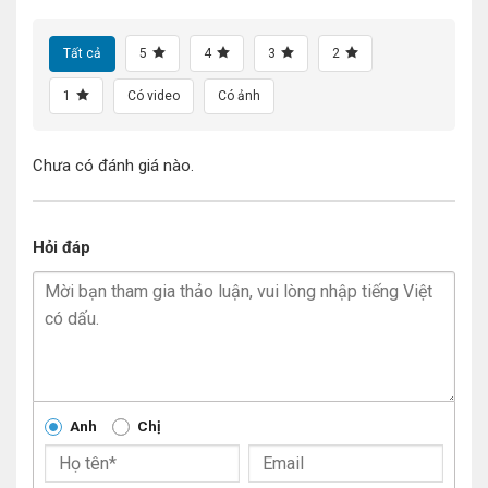
Tất cả
5
4
3
2
1
Có video
Có ảnh
Chưa có đánh giá nào.
Hỏi đáp
Anh
Chị