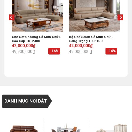
Ghế Sofa Khung Gỗ Mun Chữ L
Bộ Ghế Salon Gỗ Mun Chữ L
Cao Cấp TD-2380
Sang Trọng TD-8150
Original
Current
Original
Current
42,000,000
₫
42,000,000
₫
price
price
price
price
%
-16%
-14%
49,900,000
₫
49,000,000
₫
was:
is:
was:
is:
49,900,000₫.
42,000,000₫.
49,000,000₫.
42,000,000₫.
DANH MỤC NỔI BẬT