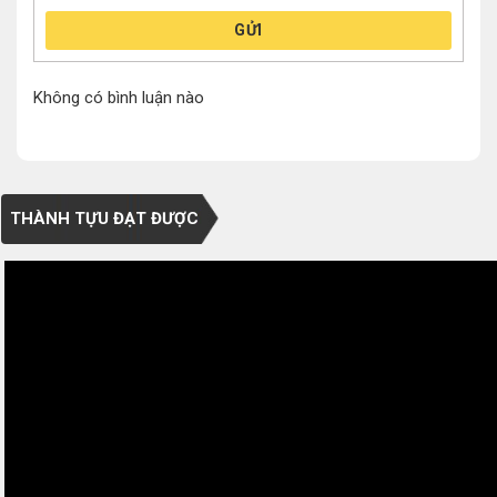
GỬI
Không có bình luận nào
THÀNH TỰU ĐẠT ĐƯỢC