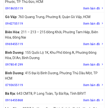
Phước, TP. Thủ Đức, HCM
0918655119
Xem bản đồ
Gò Vấp:
760 Quang Trung, Phường 8, Quận Gò Vấp, HCM
0942755119
Xem bản đồ
Biên Hòa:
211 – 213 – 215 Đồng Khởi, Phường Tam Hiệp, Biên
Hòa, Đồng Nai
0969455119
Xem bản đồ
Bình Dương:
155 Quốc Lộ 1K, Khu Phố Đông A, Phường Đông
Hòa, Dĩ An, Bình Dương
0978041299
Xem bản đồ
Bình Dương:
415 Đại lộ Bình Dương, Phường Thủ Dầu Một, TP
HCM
0793655119
Xem bản đồ
Bà Rịa:
643 CMT8, P. Long Toàn, Tp Bà Rịa, Tỉnh BRVT
0916455868
Xem bản đồ