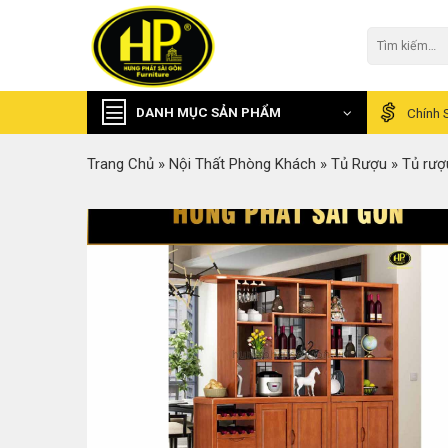
Skip
to
Tìm
kiếm:
content
DANH MỤC SẢN PHẨM
Chính 
Trang Chủ
»
Nội Thất Phòng Khách
»
Tủ Rượu
»
Tủ rượ