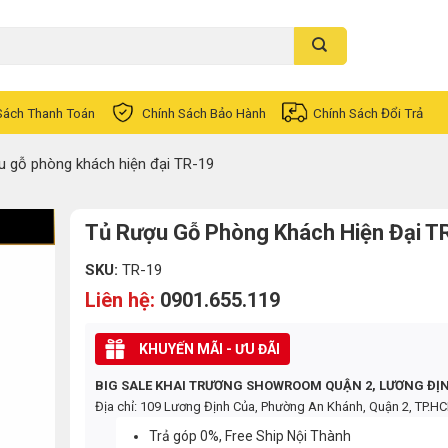
Sách Thanh Toán
Chính Sách Bảo Hành
Chính Sách Đổi Trả
u gỗ phòng khách hiện đại TR-19
Tủ Rượu Gỗ Phòng Khách Hiện Đại T
SKU:
TR-19
Liên hệ:
0901.655.119
KHUYẾN MÃI - ƯU ĐÃI
BIG SALE KHAI TRƯƠNG SHOWROOM QUẬN 2, LƯƠNG ĐỊ
Địa chỉ: 109 Lương Định Của, Phường An Khánh, Quận 2, TP.H
Trả góp 0%, Free Ship Nội Thành