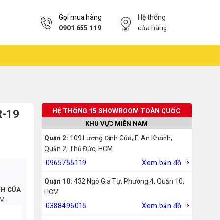
Gọi mua hàng
Hệ thống
0901 655 119
cửa hàng
HỆ THỐNG 15 SHOWROOM TOÀN QUỐC
R-19
KHU VỰC MIỀN NAM
Quận 2:
109 Lương Định Của, P. An Khánh,
Quận 2, Thủ Đức, HCM
0965755119
Xem bản đồ
Quận 10:
432 Ngô Gia Tự, Phường 4, Quận 10,
NH CỦA
HCM
CM
0388496015
Xem bản đồ