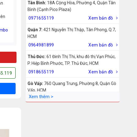
Tân Bình:
18A Cộng Hòa, Phường 4, Quận Tân
ản
Bình (Cạnh Pico Plaza)
rên
0971655119
Xem bản đồ
Quận 7:
421 Nguyễn Thị Thập, Tân Phong, Q.7,
mbo
HCM
0964981899
Xem bản đồ
Thủ Đức:
61 Đinh Thị Thi, khu đô thị Vạn Phúc,
P. Hiệp Bình Phước, TP. Thủ Đức, HCM
0918655119
Xem bản đồ
55.119
Gò Vấp:
760 Quang Trung, Phường 8, Quận Gò
Vấp, HCM
0942755119
Xem bản đồ
Biên Hòa:
211 – 213 – 215 Đồng Khởi, Phường
Tam Hiệp, Biên Hòa, Đồng Nai
0969455119
Xem bản đồ