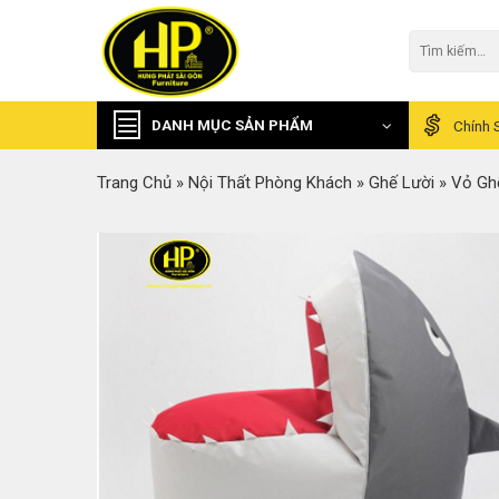
Skip
to
Tìm
kiếm:
content
DANH MỤC SẢN PHẨM
Chính 
Trang Chủ
»
Nội Thất Phòng Khách
»
Ghế Lười
»
Vỏ Gh