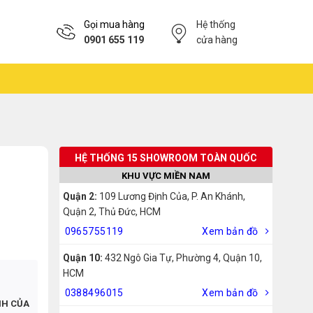
Gọi mua hàng
Hệ thống
0901 655 119
cửa hàng
HỆ THỐNG 15 SHOWROOM TOÀN QUỐC
KHU VỰC MIỀN NAM
Quận 2:
109 Lương Định Của, P. An Khánh,
Quận 2, Thủ Đức, HCM
0965755119
Xem bản đồ
Quận 10:
432 Ngô Gia Tự, Phường 4, Quận 10,
HCM
0388496015
Xem bản đồ
NH CỦA