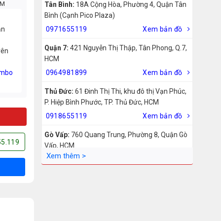
CM
Tân Bình:
18A Cộng Hòa, Phường 4, Quận Tân
Bình (Cạnh Pico Plaza)
ản
0971655119
Xem bản đồ
Quận 7:
421 Nguyễn Thị Thập, Tân Phong, Q.7,
rên
HCM
mbo
0964981899
Xem bản đồ
Thủ Đức:
61 Đinh Thị Thi, khu đô thị Vạn Phúc,
P. Hiệp Bình Phước, TP. Thủ Đức, HCM
0918655119
Xem bản đồ
Gò Vấp:
760 Quang Trung, Phường 8, Quận Gò
55.119
Vấp, HCM
0942755119
Xem bản đồ
Biên Hòa:
211 – 213 – 215 Đồng Khởi, Phường
Tam Hiệp, Biên Hòa, Đồng Nai
0969455119
Xem bản đồ