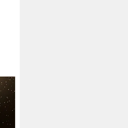
Hồ Chí Minh
0901655119
Xem bản đồ
KHU VỰC MIỀN BẮC
Hà Nội:
13-14 Lô B2 Shophouse 24h, Đường Tố
Hữu, P. Vạn Phúc, Q. Hà Đông, Hà Nội
0916655119
Xem bản đồ
Vĩnh Phúc:
17-19 Nguyễn Tất Thành, Phường
Liên Bảo, Vĩnh Yên, Vĩnh Phúc
0915655119
Xem bản đồ