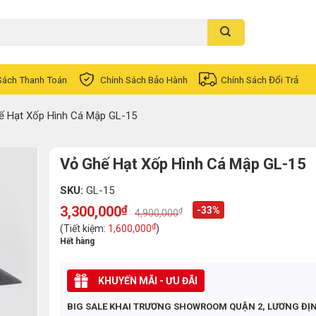
Sách Thanh Toán
Chính Sách Bảo Hành
Chính Sách Đổi Trả
ế Hạt Xốp Hình Cá Mập GL-15
Vỏ Ghế Hạt Xốp Hình Cá Mập GL-15
SKU:
GL-15
3,300,000
₫
-33%
₫
4,900,000
Original
Current
price
price
₫
(Tiết kiệm:
1,600,000
)
was:
is:
Hết hàng
4,900,000₫.
3,300,000₫.
KHUYẾN MÃI - ƯU ĐÃI
BIG SALE KHAI TRƯƠNG SHOWROOM QUẬN 2, LƯƠNG ĐỊ