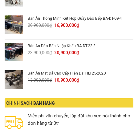
price
price
was:
is:
23,350,000₫.
16,900,000₫.
Bàn Ăn Thông Minh Kết Hợp Quầy Đảo Bếp BA-DT-09-4
Original
Current
20,900,000
₫
16,900,000
₫
price
price
was:
is:
20,900,000₫.
16,900,000₫.
Bàn Ăn Đảo Bếp Nhập Khẩu BA-DT-22-2
Original
Current
23,900,000
₫
20,900,000
₫
price
price
was:
is:
23,900,000₫.
20,900,000₫.
Bàn Ăn Mặt Đá Cao Cấp Hiện Đại HLT25-2020
Original
Current
13,000,000
₫
10,900,000
₫
price
price
was:
is:
13,000,000₫.
10,900,000₫.
CHÍNH SÁCH BÁN HÀNG
Miễn phí vận chuyển, lắp đặt khu vực nội thành cho
đơn hàng từ 3tr