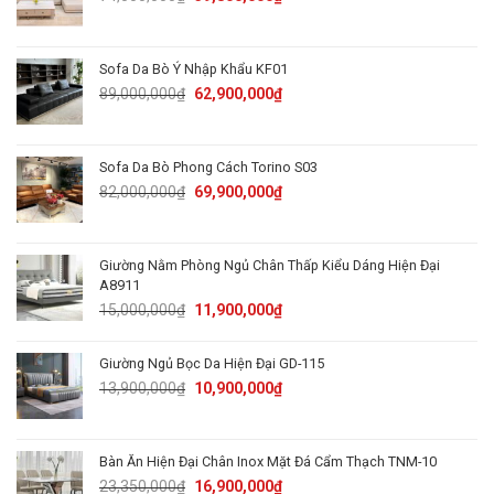
price
price
was:
is:
74,000,000₫.
39,800,000₫.
Sofa Da Bò Ý Nhập Khẩu KF01
Original
Current
89,000,000
₫
62,900,000
₫
price
price
was:
is:
89,000,000₫.
62,900,000₫.
Sofa Da Bò Phong Cách Torino S03
Original
Current
82,000,000
₫
69,900,000
₫
price
price
was:
is:
82,000,000₫.
69,900,000₫.
Giường Nằm Phòng Ngủ Chân Thấp Kiểu Dáng Hiện Đại
A8911
Original
Current
15,000,000
₫
11,900,000
₫
price
price
was:
is:
Giường Ngủ Bọc Da Hiện Đại GD-115
15,000,000₫.
11,900,000₫.
Original
Current
13,900,000
₫
10,900,000
₫
price
price
was:
is:
13,900,000₫.
10,900,000₫.
Bàn Ăn Hiện Đại Chân Inox Mặt Đá Cẩm Thạch TNM-10
Original
Current
23,350,000
₫
16,900,000
₫