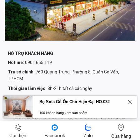
HỖ TRỢ KHÁCH HÀNG
Hotline:
0901.655.119
Trụ sở chính:
760 Quang Trung, Phường 8, Quận Gò Vấp,
TP.HCM
Thời gian làm việc:
8h-21h tất cả các ngày
Email:
noithathungphatsaigon@gmail.com
Bộ Sofa Gỗ Óc Chó Hiện Đại HO-032
Hệ Thống 15 Showroom Trên Toàn Quốc:
100 khách hàng xem sản phẩm
Miền Nam: (7) Hồ Chí Minh - (2) Bình Dương - (1) Đồng Nai -
(1) Bà Rịa Vũng Tàu - (1) Lâm Đồng - (1) Cần Thơ
Miền Bắc: (1) Hà Nội - (2) Vĩnh Phúc
Gọi điện
Facebook
Zalo
Cửa hàng