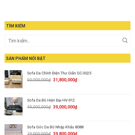
TÌM KIẾM
SẢN PHẨM NỔI BẬT
Sofa Da Chỉnh Điện Thư Giãn GC-3025
Original
Current
50,000,000
₫
31,800,000
₫
price
price
was:
is:
50,000,000₫.
31,800,000₫.
Sofa Da Bò Hiện Đại HV-912
Original
Current
49,000,000
₫
39,000,000
₫
price
price
was:
is:
49,000,000₫.
39,000,000₫.
Sofa Góc Da Bò Nhập Khẩu 8088
Original
Current
74,000,000
₫
39,800,000
₫