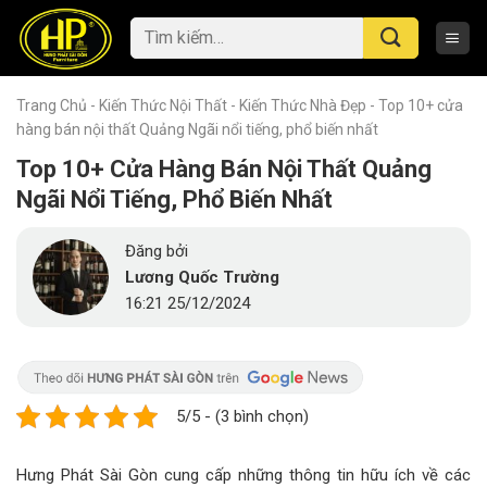
Skip
Tìm
to
kiếm:
content
Trang Chủ
-
Kiến Thức Nội Thất
-
Kiến Thức Nhà Đẹp
-
Top 10+ cửa
hàng bán nội thất Quảng Ngãi nổi tiếng, phổ biến nhất
Top 10+ Cửa Hàng Bán Nội Thất Quảng
Ngãi Nổi Tiếng, Phổ Biến Nhất
Đăng bởi
Lương Quốc Trường
16:21 25/12/2024
5/5 - (3 bình chọn)
Hưng Phát Sài Gòn cung cấp những thông tin hữu ích về các