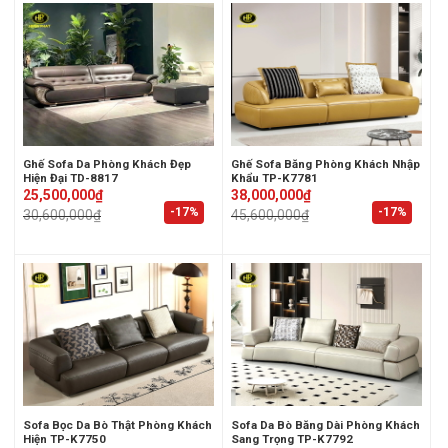
Ghế Sofa Da Phòng Khách Đẹp
Ghế Sofa Băng Phòng Khách Nhập
Hiện Đại TD-8817
Khẩu TP-K7781
Original
Current
Original
Current
25,500,000
₫
38,000,000
₫
price
price
price
price
-17%
-17%
30,600,000
₫
45,600,000
₫
was:
is:
was:
is:
30,600,000₫.
25,500,000₫.
45,600,000₫.
38,000,000₫.
Sofa Bọc Da Bò Thật Phòng Khách
Sofa Da Bò Băng Dài Phòng Khách
Hiện TP-K7750
Sang Trọng TP-K7792