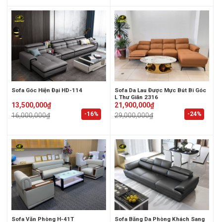
Sofa Góc Hiện Đại HD-114
Sofa Da Lau Được Mực Bút Bi Góc
L Thư Giãn 2316
Original
Current
Original
Current
13,500,000
₫
21,900,000
₫
price
price
price
price
-16%
-24%
16,000,000
₫
29,000,000
₫
was:
is:
was:
is:
16,000,000₫.
13,500,000₫.
29,000,000₫.
21,900,000₫.
Sofa Văn Phòng H-41T
Sofa Băng Da Phòng Khách Sang