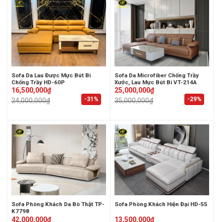
Sofa Da Lau Được Mực Bút Bi
Sofa Da Microfiber Chống Trầy
Chống Trầy HD-60P
Xước, Lau Mực Bút Bi VT-214A
Original
Current
Original
Current
16,500,000
₫
25,000,000
₫
price
price
price
price
-31%
-29%
24,000,000
₫
35,000,000
₫
was:
is:
was:
is:
24,000,000₫.
16,500,000₫.
35,000,000₫.
25,000,000₫.
Sofa Phòng Khách Da Bò Thật TP-
Sofa Phòng Khách Hiện Đại HD-55
K7798
Original
Current
Original
Current
42,000,000
₫
13,500,000
₫