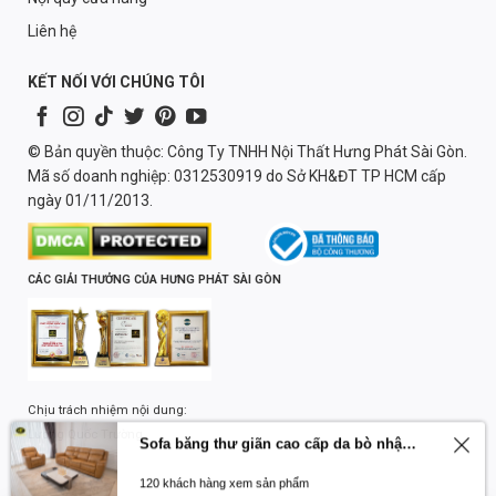
Liên hệ
KẾT NỐI VỚI CHÚNG TÔI
© Bản quyền thuộc: Công Ty TNHH Nội Thất Hưng Phát Sài Gòn.
Mã số doanh nghiệp: 0312530919 do Sở KH&ĐT TP HCM cấp
ngày 01/11/2013.
CÁC GIẢI THƯỞNG CỦA HƯNG PHÁT SÀI GÒN
Chịu trách nhiệm nội dung:
Lương Quốc Trường
Sofa băng thư giãn cao cấp da bò nhập khẩu Primo U70797HM
120 khách hàng xem sản phẩm