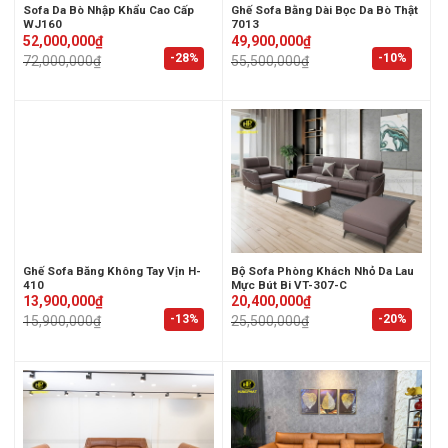
Sofa Da Bò Nhập Khẩu Cao Cấp
Ghế Sofa Bằng Dài Bọc Da Bò Thật
WJ160
7013
Original
Current
Original
Current
52,000,000
₫
49,900,000
₫
price
price
price
price
-28%
-10%
72,000,000
₫
55,500,000
₫
was:
is:
was:
is:
72,000,000₫.
52,000,000₫.
55,500,000₫.
49,900,000₫.
Ghế Sofa Băng Không Tay Vịn H-
Bộ Sofa Phòng Khách Nhỏ Da Lau
410
Mực Bút Bi VT-307-C
Original
Current
Original
Current
13,900,000
₫
20,400,000
₫
price
price
price
price
-13%
-20%
15,900,000
₫
25,500,000
₫
was:
is:
was:
is:
15,900,000₫.
13,900,000₫.
25,500,000₫.
20,400,000₫.