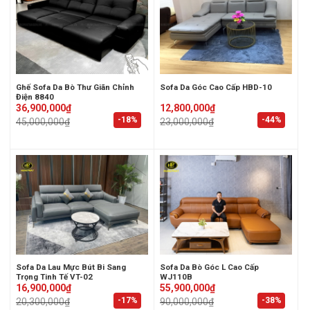
Ghế Sofa Da Bò Thư Giãn Chỉnh
Sofa Da Góc Cao Cấp HBD-10
Điện 8840
Original
Current
Original
Current
36,900,000
₫
12,800,000
₫
price
price
price
price
-18%
-44%
45,000,000
₫
23,000,000
₫
was:
is:
was:
is:
45,000,000₫.
36,900,000₫.
23,000,000₫.
12,800,000₫.
Sofa Da Lau Mực Bút Bi Sang
Sofa Da Bò Góc L Cao Cấp
Trọng Tinh Tế VT-02
WJ110B
Original
Current
Original
Current
16,900,000
₫
55,900,000
₫
price
price
price
price
-17%
-38%
20,300,000
₫
90,000,000
₫
was:
is:
was:
is: