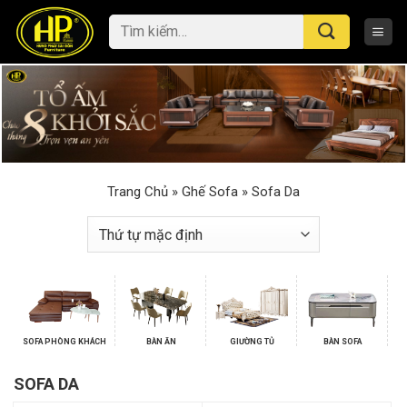
Skip
Tìm
to
kiếm:
content
Trang Chủ
»
Ghế Sofa
»
Sofa Da
SOFA PHÒNG KHÁCH
BÀN ĂN
GIƯỜNG TỦ
BÀN SOFA
SOFA DA