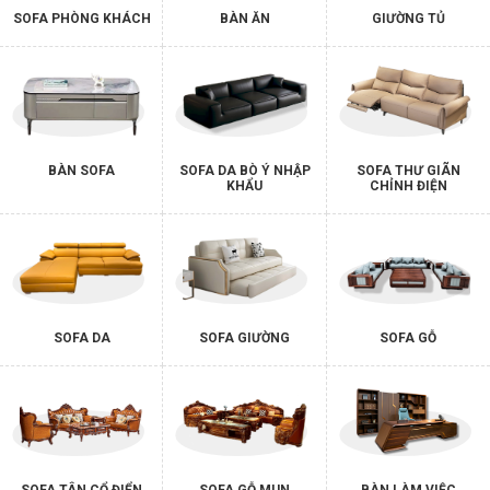
SOFA PHÒNG KHÁCH
BÀN ĂN
GIƯỜNG TỦ
BÀN SOFA
SOFA DA BÒ Ý NHẬP
SOFA THƯ GIÃN
KHẨU
CHỈNH ĐIỆN
SOFA DA
SOFA GIƯỜNG
SOFA GỖ
SOFA TÂN CỔ ĐIỂN
SOFA GỖ MUN
BÀN LÀM VIỆC