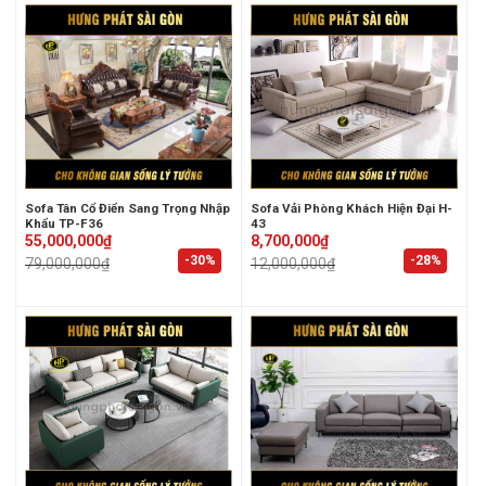
Sofa Vải Phòng Khách Hiện Đại H-
Sofa Tân Cổ Điển Sang Trọng Nhập
43
Khẩu TP-F36
Original
Current
Original
Current
8,700,000
₫
55,000,000
₫
price
price
price
price
-28%
-30%
12,000,000
₫
79,000,000
₫
was:
is:
was:
is:
12,000,000₫.
8,700,000₫.
79,000,000₫.
55,000,000₫.