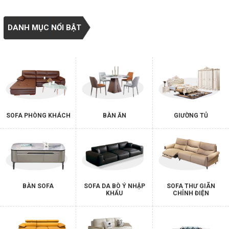
DANH MỤC NỔI BẬT
SOFA PHÒNG KHÁCH
BÀN ĂN
GIƯỜNG TỦ
BÀN SOFA
SOFA DA BÒ Ý NHẬP
SOFA THƯ GIÃN
KHẨU
CHỈNH ĐIỆN