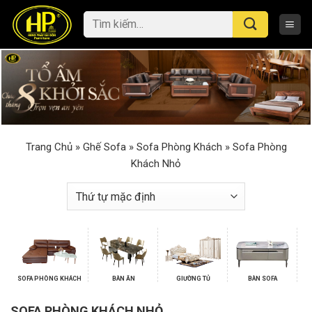
Skip
Tìm
to
kiếm:
content
Trang Chủ
»
Ghế Sofa
»
Sofa Phòng Khách
»
Sofa Phòng
Khách Nhỏ
SOFA PHÒNG KHÁCH
BÀN ĂN
GIƯỜNG TỦ
BÀN SOFA
SOFA PHÒNG KHÁCH NHỎ