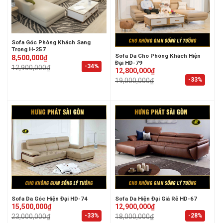
Sofa Góc Phòng Khách Sang
Trọng H-257
Sofa Da Cho Phòng Khách Hiện
Original
Current
8,500,000
₫
price
price
Đại HD-79
-34%
12,900,000
₫
was:
is:
Original
Current
12,800,000
₫
12,900,000₫.
8,500,000₫.
price
price
-33%
19,000,000
₫
was:
is:
19,000,000₫.
12,800,000₫.
Sofa Da Góc Hiện Đại HD-74
Sofa Da Hiện Đại Giá Rẻ HD-67
Original
Current
Original
Current
15,500,000
₫
12,900,000
₫
price
price
price
price
-33%
-28%
23,000,000
₫
18,000,000
₫
was:
is:
was:
is: