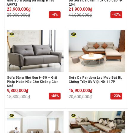
Ghế Sofa Băng Da Nhập Khẩu
Bộ Sofa Da Chân Inox Cao Cấp H-
A9972
204
Original
Current
Original
Current
23,900,000
₫
21,900,000
₫
price
price
price
price
-4%
-47%
25,000,000
₫
41,000,000
₫
was:
is:
was:
is:
25,000,000₫.
23,900,000₫.
41,000,000₫.
21,900,000₫.
Sofa Băng Nhỏ Gọn H-50 – Giải
Sofa Da Pandora Lau Mực Bút Bi,
Pháp Hoàn Hảo Cho Không Gian
Chống Trầy Ưu Việt HD-117P
Nhỏ
Original
Current
Original
Current
9,800,000
₫
15,900,000
₫
price
price
price
price
-48%
-23%
18,800,000
₫
20,600,000
₫
was:
is:
was:
is:
18,800,000₫.
9,800,000₫.
20,600,000₫.
15,900,000₫.