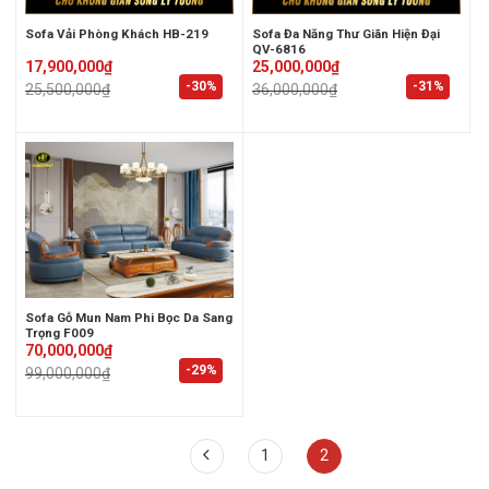
Sofa Vải Phòng Khách HB-219
Sofa Đa Năng Thư Giãn Hiện Đại
QV-6816
Original
Current
Original
Current
17,900,000
₫
25,000,000
₫
price
price
price
price
-30%
-31%
25,500,000
₫
36,000,000
₫
was:
is:
was:
is:
25,500,000₫.
17,900,000₫.
36,000,000₫.
25,000,000₫.
Sofa Gỗ Mun Nam Phi Bọc Da Sang
Trọng F009
Original
Current
70,000,000
₫
price
price
-29%
99,000,000
₫
was:
is:
99,000,000₫.
70,000,000₫.
1
2