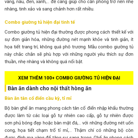
vàng, nâu, đen, xanh,… để càng giúp cho căn phòng trở nên nhẹ
nhàng, tinh xảo và sang chảnh hơn rất nhiều.
Combo giường tủ hiện đại tinh tế
Combo giường tủ hiện đại thường được phong cách thiết kế với
sự đơn giản hóa, những đường nét mạnh khỏe và tinh giản, ít
họa tiết trang trí, không quá phô trương. Mẫu combo giường tủ
này chắc chắn sẽ phù hợp với những người yêu thích sự đơn
thuần, nhẹ nhàng và không quá nổi bật.
XEM THÊM 100+ COMBO GIƯỜNG TỦ HIỆN ĐẠI
Bàn ăn dành cho nội thất hòng ăn
Bàn ăn tân cổ điển cầu kỳ, tỉ mỉ
Bộ bàn ghế ăn mang phong cách tân cổ điển nhập khẩu thường
được làm từ các loại gỗ tự nhiên cao cấp, gỗ tự nhiên được
sơn phủ bóng đẹp hoặc bàn mặt đá,… với những đường nét uốn
cong, họa tiết chạm trổ tỉ mỉ,… Thậm chí có những bộ còn
được đính mạ vàng để tăng sự sang trọng. Ghế ăn phong cách