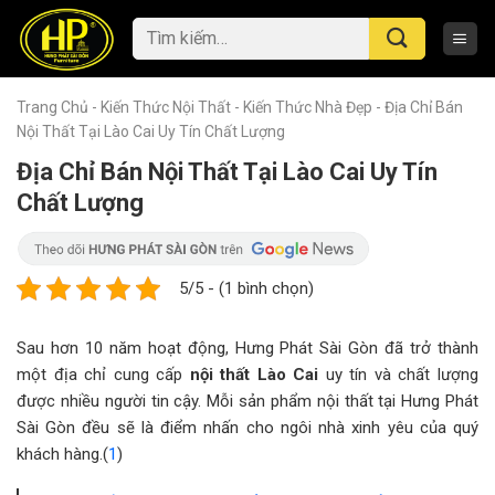
Skip
Tìm
to
kiếm:
content
Trang Chủ
-
Kiến Thức Nội Thất
-
Kiến Thức Nhà Đẹp
-
Địa Chỉ Bán
Nội Thất Tại Lào Cai Uy Tín Chất Lượng
Địa Chỉ Bán Nội Thất Tại Lào Cai Uy Tín
Chất Lượng
5/5 - (1 bình chọn)
Sau hơn 10 năm hoạt động, Hưng Phát Sài Gòn đã trở thành
một địa chỉ cung cấp
nội thất Lào Cai
uy tín và chất lượng
được nhiều người tin cậy. Mỗi sản phẩm nội thất tại Hưng Phát
Sài Gòn đều sẽ là điểm nhấn cho ngôi nhà xinh yêu của quý
khách hàng.(
1
)